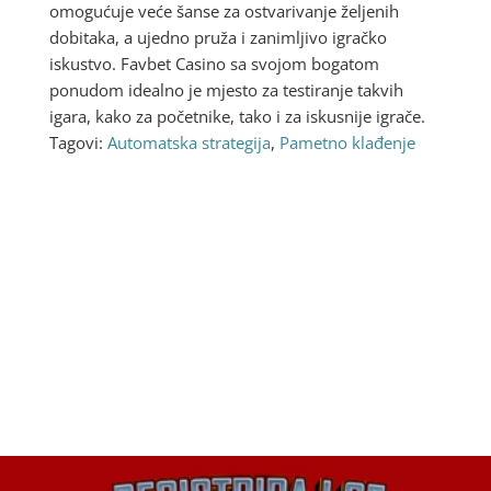
omogućuje veće šanse za ostvarivanje željenih
dobitaka, a ujedno pruža i zanimljivo igračko
iskustvo. Favbet Casino sa svojom bogatom
ponudom idealno je mjesto za testiranje takvih
igara, kako za početnike, tako i za iskusnije igrače.
Tagovi:
Automatska strategija
,
Pametno klađenje