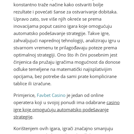
konstantno traže načine kako ostvariti bolje
rezultate i povećati šanse za ostvarivanje dobitaka.
Upravo zato, sve više njih okreće se prema
inovacijama poput casino igara koje omogućuju
automatsko podešavanje strategije. Takve igre,
zahvaljujući naprednoj tehnologiji, analiziraju igru u
stvarnom vremenu te prilagođavaju poteze prema
optimalnoj strategiji. Ono što ih čini posebnim jest
činjenica da pružaju igračima mogućnost da donose
odluke temeljene na matematički najisplativijim
opcijama, bez potrebe da sami prate komplicirane
tablice ili izračune.
Primjerice,
Favbet Casino
je jedan od online
operatera koji u svojoj ponudi ima odabrane
casino
igre koje omogućuju automatsko podešavanje
strategije
.
Korištenjem ovih igara, igrači značajno smanjuju