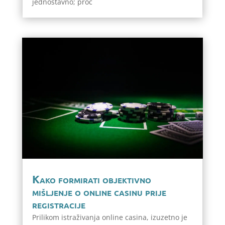
jednostavno; proc
Kako formirati objektivno
mišljenje o online casinu prije
registracije
Prilikom istraživanja online casina, izuzetno je