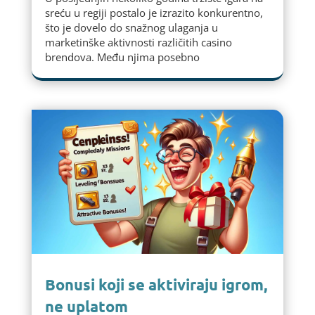
sreću u regiji postalo je izrazito konkurentno,
što je dovelo do snažnog ulaganja u
marketinške aktivnosti različitih casino
brendova. Među njima posebno
Bonusi koji se aktiviraju igrom,
ne uplatom