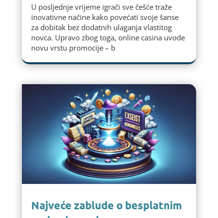
U posljednje vrijeme igrači sve češće traže
inovativne načine kako povećati svoje šanse
za dobitak bez dodatnih ulaganja vlastitog
novca. Upravo zbog toga, online casina uvode
novu vrstu promocije – b
Najveće zablude o besplatnim