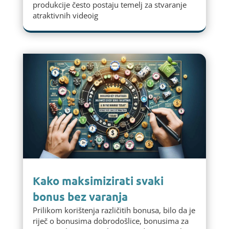
produkcije često postaju temelj za stvaranje
atraktivnih videoig
Kako maksimizirati svaki
bonus bez varanja
Prilikom korištenja različitih bonusa, bilo da je
riječ o bonusima dobrodošlice, bonusima za