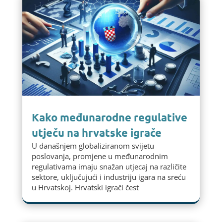
Kako međunarodne regulative
utječu na hrvatske igrače
U današnjem globaliziranom svijetu
poslovanja, promjene u međunarodnim
regulativama imaju snažan utjecaj na različite
sektore, uključujući i industriju igara na sreću
u Hrvatskoj. Hrvatski igrači čest