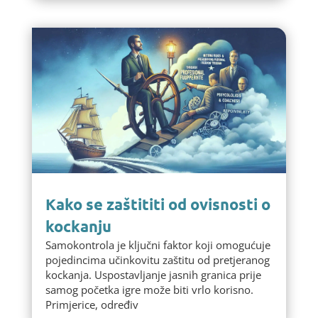
Kako se zaštititi od ovisnosti o
kockanju
Samokontrola je ključni faktor koji omogućuje
pojedincima učinkovitu zaštitu od pretjeranog
kockanja. Uspostavljanje jasnih granica prije
samog početka igre može biti vrlo korisno.
Primjerice, određiv