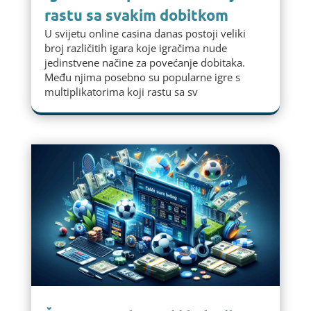
rastu sa svakim dobitkom
U svijetu online casina danas postoji veliki
broj različitih igara koje igračima nude
jedinstvene načine za povećanje dobitaka.
Među njima posebno su popularne igre s
multiplikatorima koji rastu sa sv