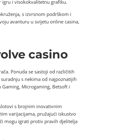
 igru i visokokvalitetnu grafiku.
okruženja, s izvrsnom podrškom i
voju avanturu u svijetu online casina,
volve casino
ača. Ponuda se sastoji od različitih
oz suradnju s nekima od najpoznatijih
ion Gaming, Microgaming, Betsoft i
 slotovi s brojnim inovativnim
čitim varijacijama, pružajući iskustvo
i mogu igrati protiv pravih djelitelja