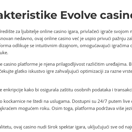
akteristike Evolve casi
edište za ljubitelje online casino igara, privlačeći igrače svoj
novan nedavno, ovaj online casino već je uspio privući pažnju zah
forma odlikuje se intuitivnim dizajnom, omogućavajući igračima 
uke.
e casino platforme je njena prilagodljivost različitim uređajima. Be
očekujte glatko iskustvo igre zahvaljujući optimizaciji za razne vrs
e enkripcije kako bi osigurala zaštitu osobnih podataka i transakci
ovo kockarnice ne štedi na uslugama. Dostupni su 24/7 putem live c
u najkraćem mogućem roku. Osim toga, platforma podržava više jezik
alitetu, ovaj casino nudi širok spektar igara, uključujući sve od na