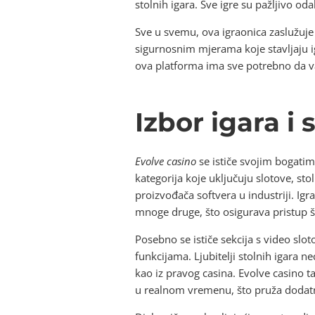
stolnih igara. Sve igre su pažljivo od
Sve u svemu, ova igraonica zaslužuj
sigurnosnim mjerama koje stavljaju igr
ova platforma ima sve potrebno da v
Izbor igara i
Evolve casino
se ističe svojim bogatim 
kategorija koje uključuju slotove, sto
proizvođača softvera u industriji. Ig
mnoge druge, što osigurava pristup š
Posebno se ističe sekcija s video slot
funkcijama. Ljubitelji stolnih igara ne
kao iz pravog casina. Evolve casino ta
u realnom vremenu, što pruža dodatni