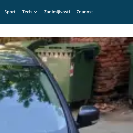
Sport
Tech
Zanimljivosti
Znanost