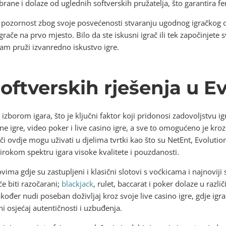
abrane i dolaze od uglednih softverskih pružatelja, što garantira fer
e pozornost zbog svoje posvećenosti stvaranju ugodnog igračkog 
ače na prvo mjesto. Bilo da ste iskusni igrač ili tek započinjete s
am pruži izvanredno iskustvo igre.
 softverskih rješenja u E
izborom igara, što je ključni faktor koji pridonosi zadovoljstvu igr
lne igre, video poker i live casino igre, a sve to omogućeno je kr
rači ovdje mogu uživati u djelima tvrtki kao što su NetEnt, Evolut
irokom spektru igara visoke kvalitete i pouzdanosti.
ovima gdje su zastupljeni i klasični slotovi s voćkicama i najnoviji
će biti razočarani;
blackjack
, rulet, baccarat i poker dolaze u razli
kođer nudi poseban doživljaj kroz svoje live casino igre, gdje igrač
 osjećaj autentičnosti i uzbuđenja.