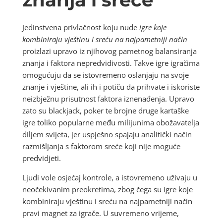
Jedinstvena privlačnost koju nude
igre koje
kombiniraju vještinu i sreću na najpametniji način
proizlazi upravo iz njihovog pametnog balansiranja
znanja i faktora nepredvidivosti. Takve igre igračima
omogućuju da se istovremeno oslanjaju na svoje
znanje i vještine, ali ih i potiču da prihvate i iskoriste
neizbježnu prisutnost faktora iznenađenja. Upravo
zato su blackjack, poker te brojne druge kartaške
igre toliko popularne među milijunima obožavatelja
diljem svijeta, jer uspješno spajaju analitički način
razmišljanja s faktorom sreće koji nije moguće
predvidjeti.
Ljudi vole osjećaj kontrole, a istovremeno uživaju u
neočekivanim preokretima, zbog čega su igre koje
kombiniraju vještinu i sreću na najpametniji način
pravi magnet za igrače. U suvremeno vrijeme,