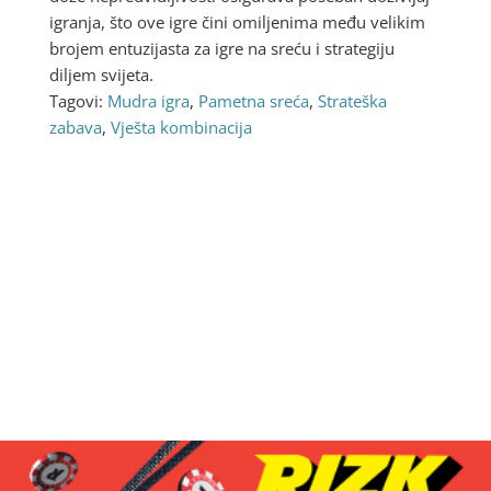
igranja, što ove igre čini omiljenima među velikim
brojem entuzijasta za igre na sreću i strategiju
diljem svijeta.
Tagovi:
Mudra igra
,
Pametna sreća
,
Strateška
zabava
,
Vješta kombinacija