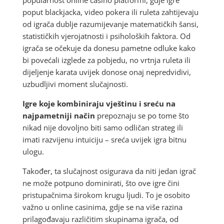
poput blackjacka, video pokera ili ruleta zahtijevaju
od igrača dublje razumijevanje matematičkih šansi,
statističkih vjerojatnosti i psiholoških faktora. Od
igrača se očekuje da donesu pametne odluke kako
bi povećali izglede za pobjedu, no vrtnja ruleta ili
dijeljenje karata uvijek donose onaj nepredvidivi,
uzbudljivi moment slučajnosti.
Igre koje kombiniraju vještinu i sreću na
najpametniji način
prepoznaju se po tome što
nikad nije dovoljno biti samo odličan strateg ili
imati razvijenu intuiciju – sreća uvijek igra bitnu
ulogu.
Također, ta slučajnost osigurava da niti jedan igrač
ne može potpuno dominirati, što ove igre čini
pristupačnima širokom krugu ljudi. To je osobito
važno u online casinima, gdje se na više razina
prilagođavaju različitim skupinama igrača, od