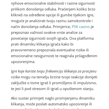
njihove emocionalne stabilnosti i razine sigurnosti
prilikom donošenja odluka. Praćenjem koliko brzo
klikneš na određene opcije ili gumbe tijekom igre,
moguće je analizirati tvoju razinu samokontrole i
način donošenja odluka. Primjerice,
PSK casino
je
prepoznao važnost ovakve vrste analize za
povećanje sigurnosti svojih igrača. Ova platforma
prati dinamiku klikanja igrača kako bi
pravovremeno prepoznala eventualne rizike ili
emocionalne nesigurnosti te reagirala prilagođenim
upozorenjima.
Igre koje koriste tvoju frekvenciju klikanja za procjenu
rizika
mogu na temelju brzine tvoje reakcije donijeti
zaključke o tome igraš li promišljeno ili impulzivno,
te jesi li pod stresom ili igraš u opuštenom stanju.
Ako sustav primijeti naglo promijenjenu dinamiku
klikanja, može poslati automatsko upozorenje ili