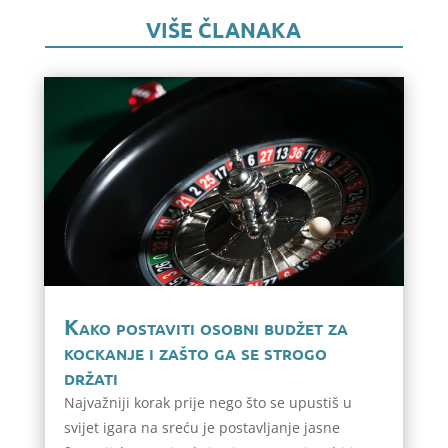
VIŠE ČLANAKA
Kako postaviti osobni budžet za
kockanje i zašto ga se strogo
držati
Najvažniji korak prije nego što se upustiš u
svijet igara na sreću je postavljanje jasne