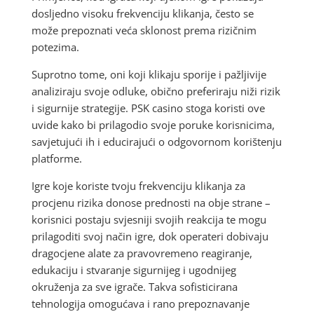
dosljedno visoku frekvenciju klikanja, često se
može prepoznati veća sklonost prema rizičnim
potezima.
Suprotno tome, oni koji klikaju sporije i pažljivije
analiziraju svoje odluke, obično preferiraju niži rizik
i sigurnije strategije. PSK casino stoga koristi ove
uvide kako bi prilagodio svoje poruke korisnicima,
savjetujući ih i educirajući o odgovornom korištenju
platforme.
Igre koje koriste tvoju frekvenciju klikanja za
procjenu rizika donose prednosti na obje strane –
korisnici postaju svjesniji svojih reakcija te mogu
prilagoditi svoj način igre, dok operateri dobivaju
dragocjene alate za pravovremeno reagiranje,
edukaciju i stvaranje sigurnijeg i ugodnijeg
okruženja za sve igrače. Takva sofisticirana
tehnologija omogućava i rano prepoznavanje