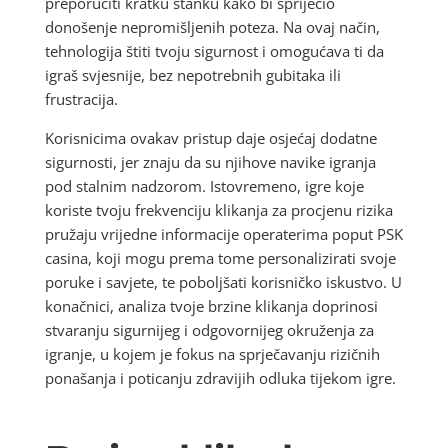
preporučiti kratku stanku kako bi spriječio
donošenje nepromišljenih poteza. Na ovaj način,
tehnologija štiti tvoju sigurnost i omogućava ti da
igraš svjesnije, bez nepotrebnih gubitaka ili
frustracija.
Korisnicima ovakav pristup daje osjećaj dodatne
sigurnosti, jer znaju da su njihove navike igranja
pod stalnim nadzorom. Istovremeno, igre koje
koriste tvoju frekvenciju klikanja za procjenu rizika
pružaju vrijedne informacije operaterima poput PSK
casina, koji mogu prema tome personalizirati svoje
poruke i savjete, te poboljšati korisničko iskustvo. U
konačnici, analiza tvoje brzine klikanja doprinosi
stvaranju sigurnijeg i odgovornijeg okruženja za
igranje, u kojem je fokus na sprječavanju rizičnih
ponašanja i poticanju zdravijih odluka tijekom igre.