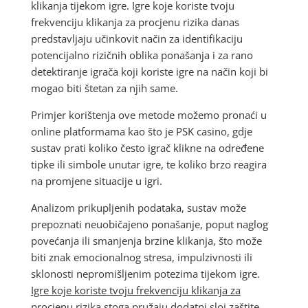
klikanja tijekom igre. Igre koje koriste tvoju
frekvenciju klikanja za procjenu rizika danas
predstavljaju učinkovit način za identifikaciju
potencijalno rizičnih oblika ponašanja i za rano
detektiranje igrača koji koriste igre na način koji bi
mogao biti štetan za njih same.
Primjer korištenja ove metode možemo pronaći u
online platformama kao što je PSK casino, gdje
sustav prati koliko često igrač klikne na određene
tipke ili simbole unutar igre, te koliko brzo reagira
na promjene situacije u igri.
Analizom prikupljenih podataka, sustav može
prepoznati neuobičajeno ponašanje, poput naglog
povećanja ili smanjenja brzine klikanja, što može
biti znak emocionalnog stresa, impulzivnosti ili
sklonosti nepromišljenim potezima tijekom igre.
Igre koje koriste tvoju frekvenciju klikanja za
procjenu rizika
stoga pružaju dodatni sloj zaštite,