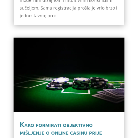
modernim dizajnom i intuitivnim korisničkim
sučeljem. Sama registracija prošla je vrlo brzo i
jednostavno; proc
Kako formirati objektivno
mišljenje o online casinu prije