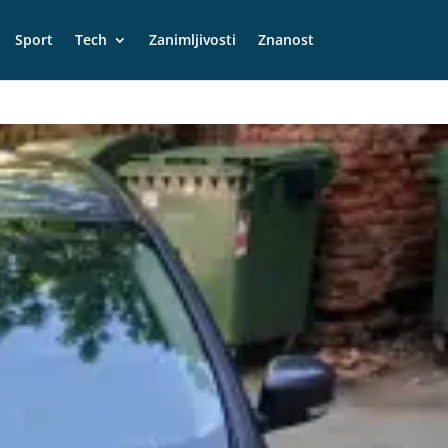
Sport
Tech
Zanimljivosti
Znanost