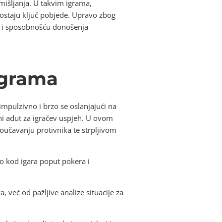
omišljanja. U takvim igrama,
 postaju ključ pobjede. Upravo zbog
em i sposobnošću donošenja
 igrama
mpulzivno i brzo se oslanjajući na
vni adut za igračev uspjeh. U ovom
oučavanju protivnika te strpljivom
mo kod igara poput pokera i
 već od pažljive analize situacije za