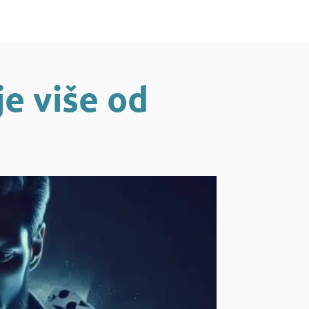
je više od