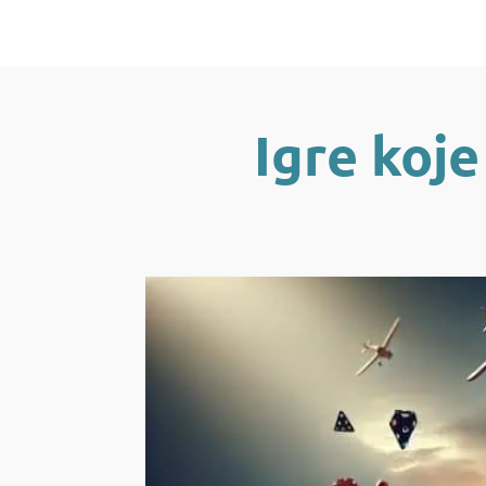
Igre koje