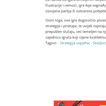
frustracije i nemoći,
igre koje nagrađuj
osvojena partija ili ostvarena pobjed
Osim toga, ove igre dugoročno poveća
strategije i pristupe, te uvijek osjeć
prepušten slučaju, već temeljen na nji
zajednicu igrača koji cijene kvalitetnu 
Tagovi:
- Strategija uspjeha
,
- Strpljiv