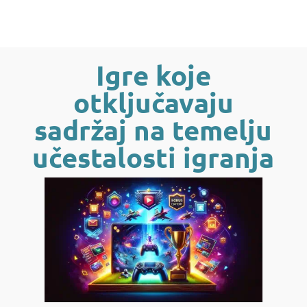
Igre koje
otključavaju
sadržaj na temelju
učestalosti igranja