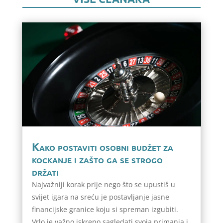
Kako postaviti osobni budžet za
kockanje i zašto ga se strogo
držati
Najvažniji korak prije nego što se upustiš u
svijet igara na sreću je postavljanje jasne
financijske granice koju si spreman izgubiti.
Vrlo je važno iskreno sagledati svoja primanja i