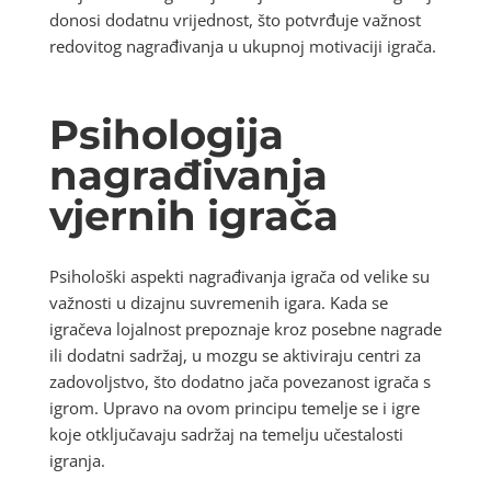
donosi dodatnu vrijednost, što potvrđuje važnost
redovitog nagrađivanja u ukupnoj motivaciji igrača.
Psihologija
nagrađivanja
vjernih igrača
Psihološki aspekti nagrađivanja igrača od velike su
važnosti u dizajnu suvremenih igara. Kada se
igračeva lojalnost prepoznaje kroz posebne nagrade
ili dodatni sadržaj, u mozgu se aktiviraju centri za
zadovoljstvo, što dodatno jača povezanost igrača s
igrom. Upravo na ovom principu temelje se i igre
koje otključavaju sadržaj na temelju učestalosti
igranja.