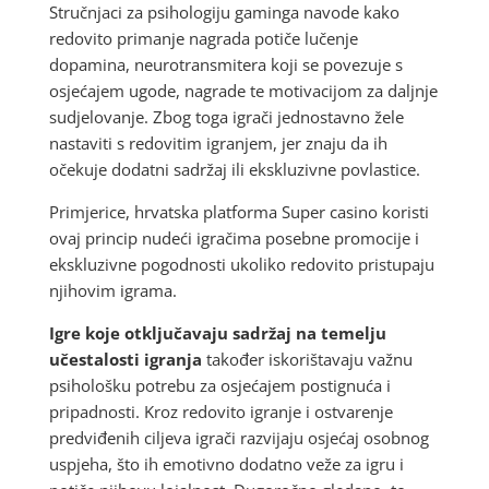
Stručnjaci za psihologiju gaminga navode kako
redovito primanje nagrada potiče lučenje
dopamina, neurotransmitera koji se povezuje s
osjećajem ugode, nagrade te motivacijom za daljnje
sudjelovanje. Zbog toga igrači jednostavno žele
nastaviti s redovitim igranjem, jer znaju da ih
očekuje dodatni sadržaj ili ekskluzivne povlastice.
Primjerice, hrvatska platforma Super casino koristi
ovaj princip nudeći igračima posebne promocije i
ekskluzivne pogodnosti ukoliko redovito pristupaju
njihovim igrama.
Igre koje otključavaju sadržaj na temelju
učestalosti igranja
također iskorištavaju važnu
psihološku potrebu za osjećajem postignuća i
pripadnosti. Kroz redovito igranje i ostvarenje
predviđenih ciljeva igrači razvijaju osjećaj osobnog
uspjeha, što ih emotivno dodatno veže za igru i