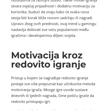
stvara osjećaj pripadnosti i dodatnu motivaciju za
korisnike, budući da znaju kako će svaka nova
sesija biti korak bliže novom sadržaju ili nagradi.
Upravo zbog ovih prednosti, ovaj trend u gamingu
nastavlja dobivati sve veću popularnost među
igračima i developerima diljem svijeta.
Motivacija kroz
redovito igranje
Pristup u kojem se nagrađuje redovito igranje
postaje sve više prepoznat kao učinkovita metoda
motiviranja igrača. Mnoge igre uvode sustave
dnevnih ili tjednih nagrada, čime potiču igrače da
redovito pristupaju igri.