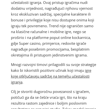
učestalosti igranja. Ovaj pristup igračima nudi
dodatnu vrijednost, nagrađujući njihovu vjernost
kroz ekskluzivan sadržaj, specijalne karaktere ili
bonuse i privilegije koje nisu dostupne onima koji
igraju tek povremeno. Trend nije ograničen samo
na klasične računalne i mobilne igre, nego se
proširio i na platforme poput online kockarnica,
gdje Super casino, primjerice, redovite igrače
nagrađuje posebnim promocijama, besplatnim
okretajima ili pristupom jedinstvenim igrama.
Mnogi razvojni timovi prilagodili su svoje strategije
kako bi iskoristili pozitivni učinak koji imaju
igre
koje otključavaju sadržaj na temelju učestalosti
igranja
.
Cilj je stvoriti dugoročnu povezanost s igračem,
potičući ga da se češće vraća igri, što na kraju
rezultira rastom zajednice i boljim poslovnim
rezultatima za razvojni studio. Takav model igranja