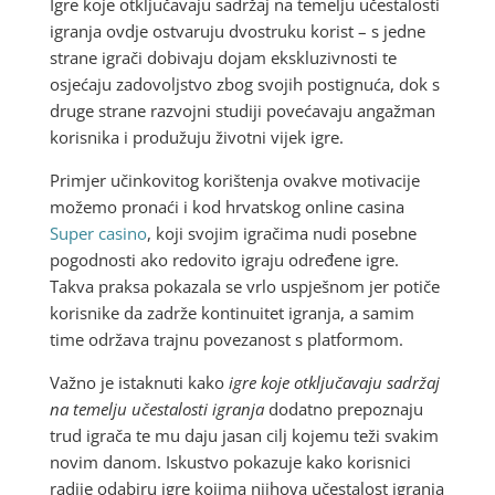
Igre koje otključavaju sadržaj na temelju učestalosti
igranja ovdje ostvaruju dvostruku korist – s jedne
strane igrači dobivaju dojam ekskluzivnosti te
osjećaju zadovoljstvo zbog svojih postignuća, dok s
druge strane razvojni studiji povećavaju angažman
korisnika i produžuju životni vijek igre.
Primjer učinkovitog korištenja ovakve motivacije
možemo pronaći i kod hrvatskog online casina
Super casino
, koji svojim igračima nudi posebne
pogodnosti ako redovito igraju određene igre.
Takva praksa pokazala se vrlo uspješnom jer potiče
korisnike da zadrže kontinuitet igranja, a samim
time održava trajnu povezanost s platformom.
Važno je istaknuti kako
igre koje otključavaju sadržaj
na temelju učestalosti igranja
dodatno prepoznaju
trud igrača te mu daju jasan cilj kojemu teži svakim
novim danom. Iskustvo pokazuje kako korisnici
radije odabiru igre kojima njihova učestalost igranja