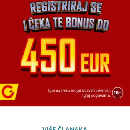
VIŠE ČLANAKA