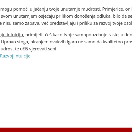
ću mogu pomoći u jačanju tvoje unutarnje mudrosti. Primjerice, on
eš svom unutarnjem osjećaju prilikom donošenja odluka, bilo da s
re nisu samo zabava, već predstavljaju i priliku za razvoj tvoje oso
oju intuiciju
, primijetit ćeš kako tvoje samopouzdanje raste, a 
e. Upravo stoga, biranjem ovakvih igara ne samo da kvalitetno pr
drost te učiš vjerovati sebi.
Razvoj intuicije