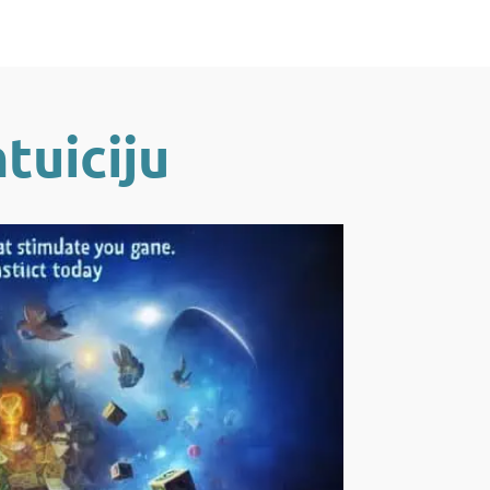
ntuiciju