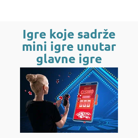
Igre koje sadrže
mini igre unutar
glavne igre