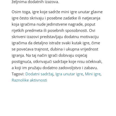
željnima dodatnih izazova.
Osim toga, igre koje sadrže mini igre unutar glavne
igre često skrivaju i posebne zadatke ili natjecanja
koja igračima nude jedinstvene nagrade, poput
rijetkih predmeta ili posebnih sposobnosti. Ovi
skriveni izazovi predstavljaju dodatnu motivaciju
igračima da detaljno istraže svaki kutak igre, čime
se povećava trajnost, dubina i ukupna vrijednost
igranja. Na taj način igrači dobivaju osjećaj
postignuća, otkrivajući sadržaje koje nisu očekivali,
a koji im pružaju dodatno zadovoljstvo i zabavu.
Tagovi:
Dodatni sadržaj
,
Igra unutar igre
,
Mini igre
,
Raznolike aktivnosti