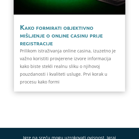
Kako formirati objektivno
mišljenje o online casinu prije
registracije
Prilikom istraživanja online casina, izuzetno je
važno koristiti provjerene izvore informacija
kako biste stekli realnu sliku o njihovoj
pouzdanosti i kvaliteti usluge. Prvi korak u
procesu kako formi
Igre na sreću mogu uzrokovati ovisnost. Igraj