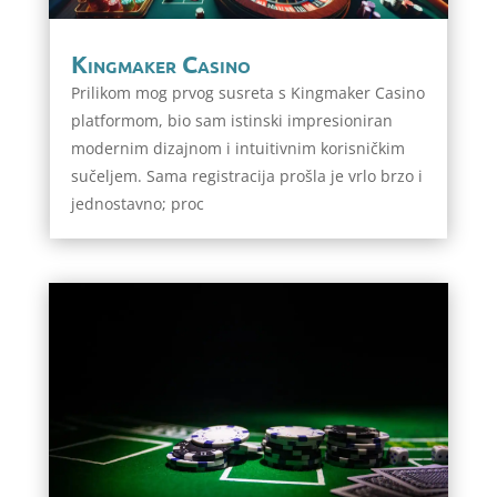
Kingmaker Casino
Prilikom mog prvog susreta s Kingmaker Casino
platformom, bio sam istinski impresioniran
modernim dizajnom i intuitivnim korisničkim
sučeljem. Sama registracija prošla je vrlo brzo i
jednostavno; proc