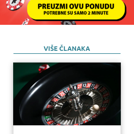
VIŠE ČLANAKA