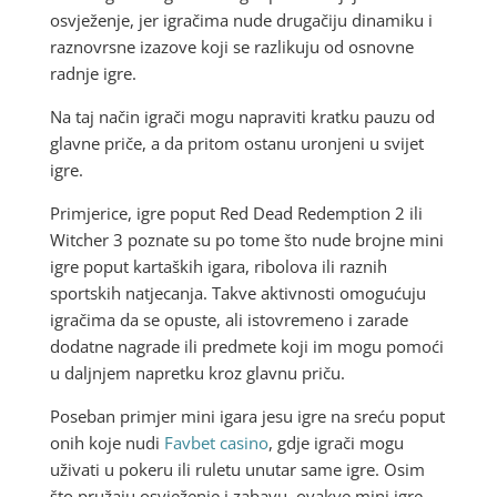
osvježenje, jer igračima nude drugačiju dinamiku i
raznovrsne izazove koji se razlikuju od osnovne
radnje igre.
Na taj način igrači mogu napraviti kratku pauzu od
glavne priče, a da pritom ostanu uronjeni u svijet
igre.
Primjerice, igre poput Red Dead Redemption 2 ili
Witcher 3 poznate su po tome što nude brojne mini
igre poput kartaških igara, ribolova ili raznih
sportskih natjecanja. Takve aktivnosti omogućuju
igračima da se opuste, ali istovremeno i zarade
dodatne nagrade ili predmete koji im mogu pomoći
u daljnjem napretku kroz glavnu priču.
Poseban primjer mini igara jesu igre na sreću poput
onih koje nudi
Favbet casino
, gdje igrači mogu
uživati u pokeru ili ruletu unutar same igre. Osim
što pružaju osvježenje i zabavu, ovakve mini igre