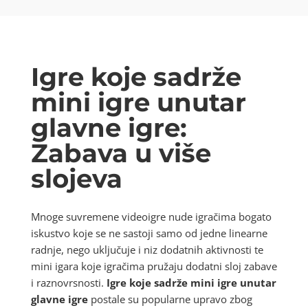
Igre koje sadrže
mini igre unutar
glavne igre:
Zabava u više
slojeva
Mnoge suvremene videoigre nude igračima bogato
iskustvo koje se ne sastoji samo od jedne linearne
radnje, nego uključuje i niz dodatnih aktivnosti te
mini igara koje igračima pružaju dodatni sloj zabave
i raznovrsnosti.
Igre koje sadrže mini igre unutar
glavne igre
postale su popularne upravo zbog