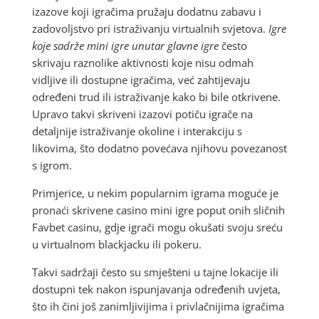
izazove koji igračima pružaju dodatnu zabavu i
zadovoljstvo pri istraživanju virtualnih svjetova.
Igre
koje sadrže mini igre unutar glavne igre
često
skrivaju raznolike aktivnosti koje nisu odmah
vidljive ili dostupne igračima, već zahtijevaju
određeni trud ili istraživanje kako bi bile otkrivene.
Upravo takvi skriveni izazovi potiču igrače na
detaljnije istraživanje okoline i interakciju s
likovima, što dodatno povećava njihovu povezanost
s igrom.
Primjerice, u nekim popularnim igrama moguće je
pronaći skrivene casino mini igre poput onih sličnih
Favbet casinu, gdje igrači mogu okušati svoju sreću
u virtualnom blackjacku ili pokeru.
Takvi sadržaji često su smješteni u tajne lokacije ili
dostupni tek nakon ispunjavanja određenih uvjeta,
što ih čini još zanimljivijima i privlačnijima igračima