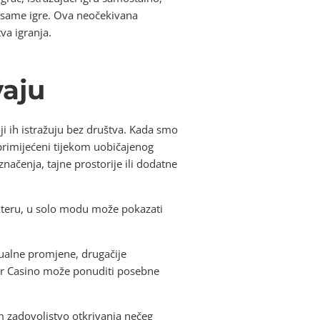
j same igre. Ova neočekivana
va igranja.
vaju
ji ih istražuju bez društva. Kada smo
eprimijećeni tijekom uobičajenog
ačenja, tajne prostorije ili dodatne
akteru, u solo modu može pokazati
zualne promjene, drugačije
uper Casino može ponuditi posebne
im zadovoljstvo otkrivanja nečeg