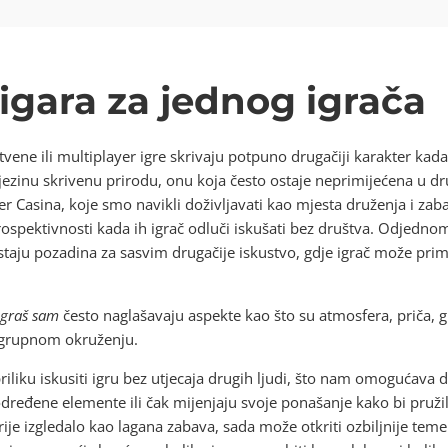
 igara za jednog igrača
ene ili multiplayer igre skrivaju potpuno drugačiji karakter kad
inu skrivenu prirodu, onu koja često ostaje neprimijećena u društ
r Casina, koje smo navikli doživljavati kao mjesta druženja i zab
ospektivnosti kada ih igrač odluči iskušati bez društva. Odjednom, b
 pozadina za sasvim drugačije iskustvo, gdje igrač može primijet
igraš sam
često naglašavaju aspekte kao što su atmosfera, priča, gl
u grupnom okruženju.
liku iskusiti igru bez utjecaja drugih ljudi, što nam omogućava d
dređene elemente ili čak mijenjaju svoje ponašanje kako bi pružil
rije izgledalo kao lagana zabava, sada može otkriti ozbiljnije tem