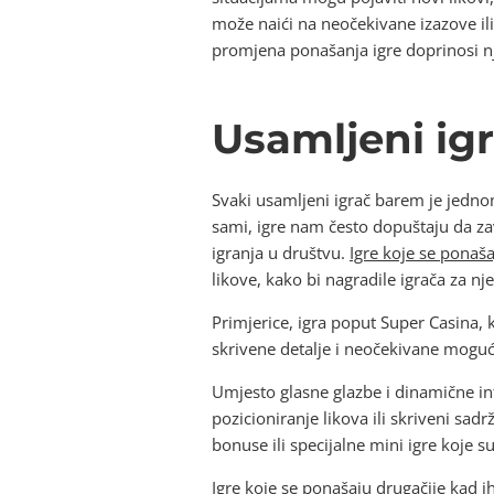
može naići na neočekivane izazove ili
promjena ponašanja igre doprinosi nje
Usamljeni igra
Svaki usamljeni igrač barem je jednom
sami, igre nam često dopuštaju da zav
igranja u društvu.
Igre koje se ponaša
likove, kako bi nagradile igrača za 
Primjerice, igra poput Super Casina,
skrivene detalje i neočekivane moguć
Umjesto glasne glazbe i dinamične in
pozicioniranje likova ili skriveni sa
bonuse ili specijalne mini igre koje 
Igre koje se ponašaju drugačije kad i