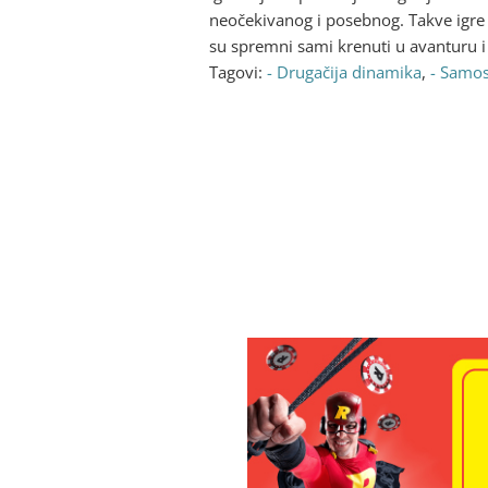
neočekivanog i posebnog. Takve igre n
su spremni sami krenuti u avanturu i 
Tagovi:
- Drugačija dinamika
,
- Samos