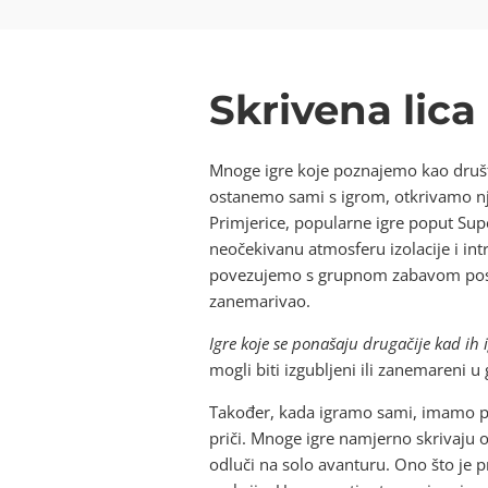
Skrivena lica
Mnoge igre koje poznajemo kao društv
ostanemo sami s igrom, otkrivamo njez
Primjerice, popularne igre poput Supe
neočekivanu atmosferu izolacije i intr
povezujemo s grupnom zabavom postaju
zanemarivao.
Igre koje se ponašaju drugačije kad ih 
mogli biti izgubljeni ili zanemareni 
Također, kada igramo sami, imamo pri
priči. Mnoge igre namjerno skrivaju o
odluči na solo avanturu. Ono što je p