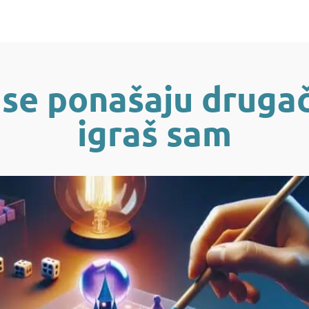
 se ponašaju drugač
igraš sam