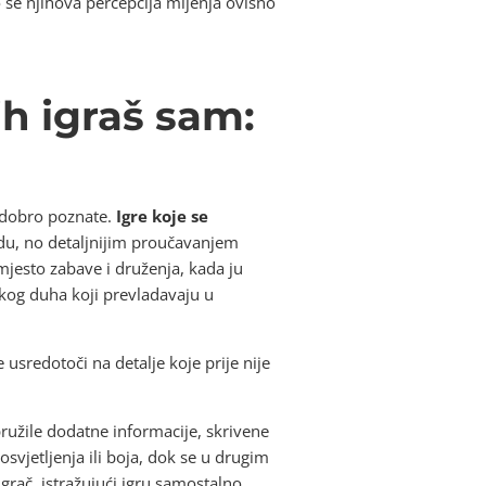
 se njihova percepcija mijenja ovisno
ih igraš sam:
 dobro poznate.
Igre koje se
du, no detaljnijim proučavanjem
mjesto zabave i druženja, kada ju
kog duha koji prevladavaju u
 usredotoči na detalje koje prije nije
ružile dodatne informacije, skrivene
svjetljenja ili boja, dok se u drugim
igrač, istražujući igru samostalno,