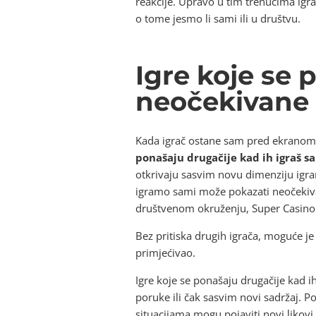
reakcije. Upravo u tim trenucima igr
o tome jesmo li sami ili u društvu.
Igre koje se 
neočekivane
Kada igrač ostane sam pred ekranom,
ponašaju drugačije kad ih igraš s
otkrivaju sasvim novu dimenziju igra
igramo sami može pokazati neočekivan
društvenom okruženju, Super Casino u
Bez pritiska drugih igrača, moguće je 
primjećivao.
Igre koje se ponašaju drugačije kad i
poruke ili čak sasvim novi sadržaj. P
situacijama mogu pojaviti novi likovi,