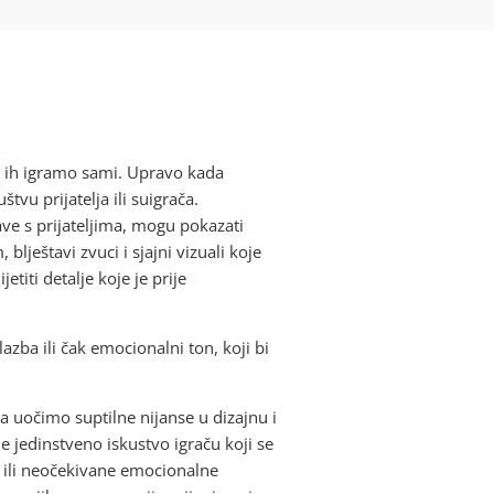
a ih igramo sami. Upravo kada
vu prijatelja ili suigrača.
ave s prijateljima, mogu pokazati
lještavi zvuci i sjajni vizuali koje
iti detalje koje je prije
azba ili čak emocionalni ton, koji bi
a uočimo suptilne nijanse u dizajnu i
e jedinstveno iskustvo igraču koji se
e ili neočekivane emocionalne