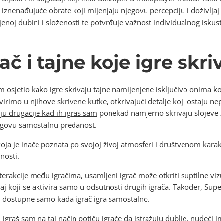
 iznenađujuće obrate koji mijenjaju njegovu percepciju i doživlja
noj dubini i složenosti te potvrđuje važnost individualnog iskust
č i tajne koje igre skri
 osjetio kako igre skrivaju tajne namijenjene isključivo onima ko
irimo u njihove skrivene kutke, otkrivajući detalje koji ostaju n
ju drugačije kad ih igraš sam
ponekad namjerno skrivaju slojeve zn
njegovu samostalnu predanost.
 koja je inače poznata po svojoj živoj atmosferi i društvenom kar
nosti.
terakcije među igračima, usamljeni igrač može otkriti suptilne vi
držaj koji se aktivira samo u odsutnosti drugih igrača. Također, S
su dostupne samo kada igrač igra samostalno.
h igraš sam na taj način potiču igrače da istražuju dublje, nudeći 