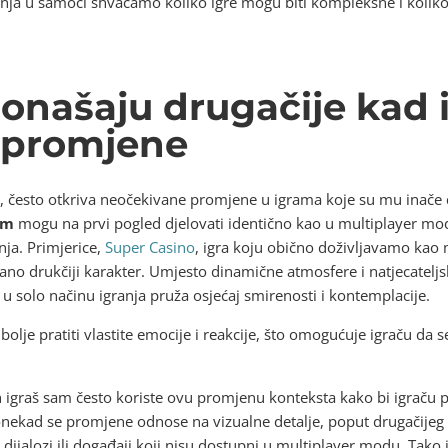
anja u samoći shvaćamo koliko igre mogu biti kompleksne i koliko
ponašaju drugačije kad 
 promjene
 često otkriva neočekivane promjene u igrama koje su mu inače
am
mogu na prvi pogled djelovati identično kao u multiplayer mo
nja. Primjerice,
Super Casino
, igra koju obično doživljavamo kao 
o drukčiji karakter. Umjesto dinamične atmosfere i natjecateljs
 solo načinu igranja pruža osjećaj smirenosti i kontemplacije.
bolje pratiti vlastite emocije i reakcije, što omogućuje igraču da se
h igraš sam često koriste ovu promjenu konteksta kako bi igraču p
onekad se promjene odnose na vizualne detalje, poput drugačijeg o
 dijalozi ili događaji koji nisu dostupni u multiplayer modu. Tako 