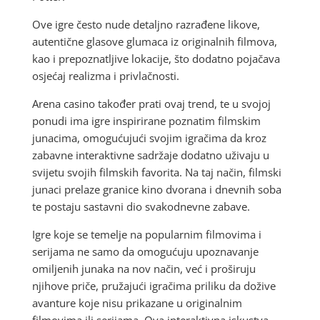
Ove igre često nude detaljno razrađene likove,
autentične glasove glumaca iz originalnih filmova,
kao i prepoznatljive lokacije, što dodatno pojačava
osjećaj realizma i privlačnosti.
Arena casino također prati ovaj trend, te u svojoj
ponudi ima igre inspirirane poznatim filmskim
junacima, omogućujući svojim igračima da kroz
zabavne interaktivne sadržaje dodatno uživaju u
svijetu svojih filmskih favorita. Na taj način, filmski
junaci prelaze granice kino dvorana i dnevnih soba
te postaju sastavni dio svakodnevne zabave.
Igre koje se temelje na popularnim filmovima i
serijama ne samo da omogućuju upoznavanje
omiljenih junaka na nov način, već i proširuju
njihove priče, pružajući igračima priliku da dožive
avanture koje nisu prikazane u originalnim
filmovima ili serijama. Ova interaktivna iskustva