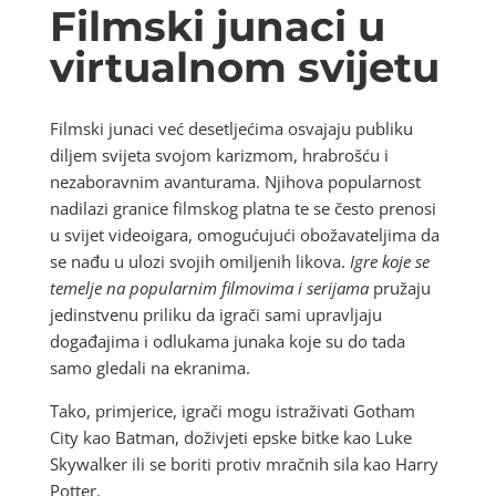
Filmski junaci u
virtualnom svijetu
Filmski junaci već desetljećima osvajaju publiku
diljem svijeta svojom karizmom, hrabrošću i
nezaboravnim avanturama. Njihova popularnost
nadilazi granice filmskog platna te se često prenosi
u svijet videoigara, omogućujući obožavateljima da
se nađu u ulozi svojih omiljenih likova.
Igre koje se
temelje na popularnim filmovima i serijama
pružaju
jedinstvenu priliku da igrači sami upravljaju
događajima i odlukama junaka koje su do tada
samo gledali na ekranima.
Tako, primjerice, igrači mogu istraživati Gotham
City kao Batman, doživjeti epske bitke kao Luke
Skywalker ili se boriti protiv mračnih sila kao Harry
Potter.