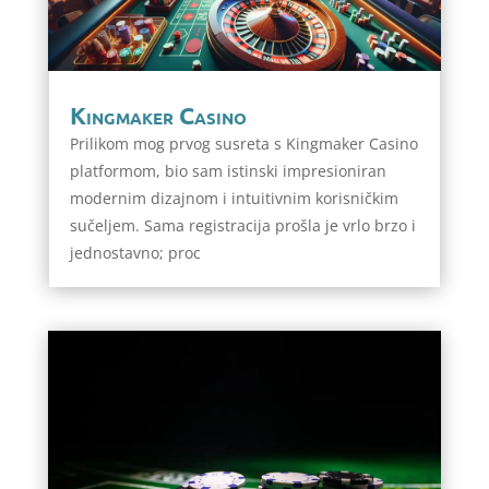
Kingmaker Casino
Prilikom mog prvog susreta s Kingmaker Casino
platformom, bio sam istinski impresioniran
modernim dizajnom i intuitivnim korisničkim
sučeljem. Sama registracija prošla je vrlo brzo i
jednostavno; proc