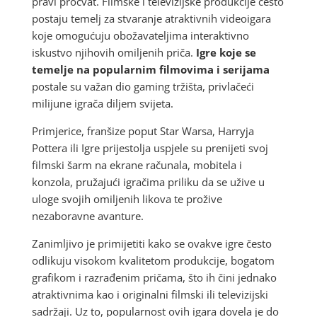
pravi procvat. Filmske i televizijske produkcije često
postaju temelj za stvaranje atraktivnih videoigara
koje omogućuju obožavateljima interaktivno
iskustvo njihovih omiljenih priča.
Igre koje se
temelje na popularnim filmovima i serijama
postale su važan dio gaming tržišta, privlačeći
milijune igrača diljem svijeta.
Primjerice, franšize poput Star Warsa, Harryja
Pottera ili Igre prijestolja uspjele su prenijeti svoj
filmski šarm na ekrane računala, mobitela i
konzola, pružajući igračima priliku da se užive u
uloge svojih omiljenih likova te prožive
nezaboravne avanture.
Zanimljivo je primijetiti kako se ovakve igre često
odlikuju visokom kvalitetom produkcije, bogatom
grafikom i razrađenim pričama, što ih čini jednako
atraktivnima kao i originalni filmski ili televizijski
sadržaji. Uz to, popularnost ovih igara dovela je do