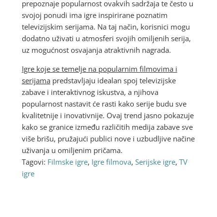
prepoznaje popularnost ovakvih sadržaja te često u
svojoj ponudi ima igre inspirirane poznatim
televizijskim serijama. Na taj način, korisnici mogu
dodatno uživati u atmosferi svojih omiljenih serija,
uz mogućnost osvajanja atraktivnih nagrada.
Igre koje se temelje na popularnim filmovima i
serijama
predstavljaju idealan spoj televizijske
zabave i interaktivnog iskustva, a njihova
popularnost nastavit će rasti kako serije budu sve
kvalitetnije i inovativnije. Ovaj trend jasno pokazuje
kako se granice između različitih medija zabave sve
više brišu, pružajući publici nove i uzbudljive načine
uživanja u omiljenim pričama.
Tagovi:
Filmske igre
,
Igre filmova
,
Serijske igre
,
TV
igre