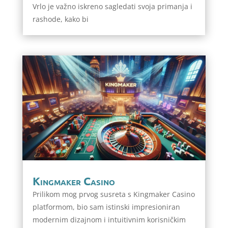
Vrlo je važno iskreno sagledati svoja primanja i
rashode, kako bi
Kingmaker Casino
Prilikom mog prvog susreta s Kingmaker Casino
platformom, bio sam istinski impresioniran
modernim dizajnom i intuitivnim korisničkim