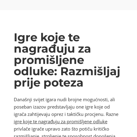
Igre koje te
nagrađuju za
promišljene
odluke: Razmišljaj
prije poteza
Današnji svijet igara nudi brojne mogućnosti, ali
poseban izazov predstavljaju one igre koje od
igrača zahtijevaju oprez i taktičku procjenu. Razne
igre koje te nagrađuju za promišljene odluke
privlače igrače upravo zato što potiču kritičko
razmišljanje, strpljenje te sposobnost donošenja