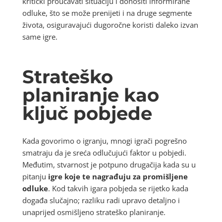
kritički proučavati situaciju i donositi informirane
odluke, što se može prenijeti i na druge segmente
života, osiguravajući dugoročne koristi daleko izvan
same igre.
Strateško
planiranje kao
ključ pobjede
Kada govorimo o igranju, mnogi igrači pogrešno
smatraju da je sreća odlučujući faktor u pobjedi.
Međutim, stvarnost je potpuno drugačija kada su u
pitanju
igre koje te nagrađuju za promišljene
odluke
. Kod takvih igara pobjeda se rijetko kada
događa slučajno; razliku radi upravo detaljno i
unaprijed osmišljeno strateško planiranje.