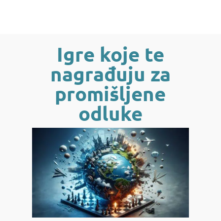
Igre koje te
nagrađuju za
promišljene
odluke