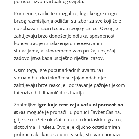
pomoći i izvan virtualnog svijeta.
Primjerice, različite mozgalice, logičke igre ili igre
brzog razmišljanja odličan su izbor za sve koji žele
na zabavan način testirati svoje granice. Ove igre
zahtijevaju brzo donošenje odluka, sposobnost
koncentracije i snalaženja u neočekivanim
situacijama, a istovremeno vam pružaju osjećaj
zadovoljstva kada uspješno riješite izazov.
Osim toga, igre poput arkadnih avantura ili
virtualnih utrka također su sjajan odabir jer
zahtijevaju brze reakcije i održavanje pažnje tijekom
intenzivnih i dinamičnih situacija.
Zanimljive
igre koje testiraju vašu otpornost na
stres
moguće je pronaći i u ponudi Favbet Casina,
gdje se možete okušati u raznim kartaškim igrama,
slotovima ili ruletu. Ovdje je ključno ostati smiren i
pribran čak i kada su ulozi visoki, što vam pomaže