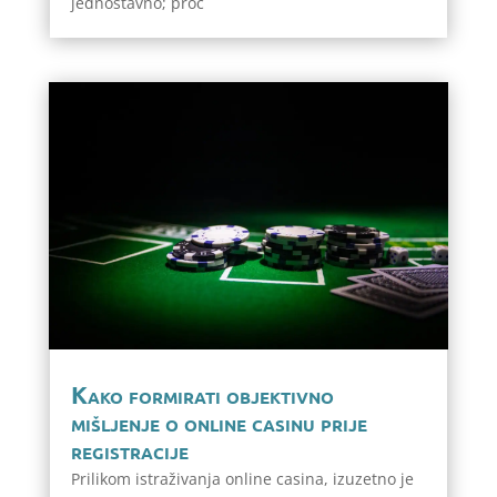
jednostavno; proc
Kako formirati objektivno
mišljenje o online casinu prije
registracije
Prilikom istraživanja online casina, izuzetno je