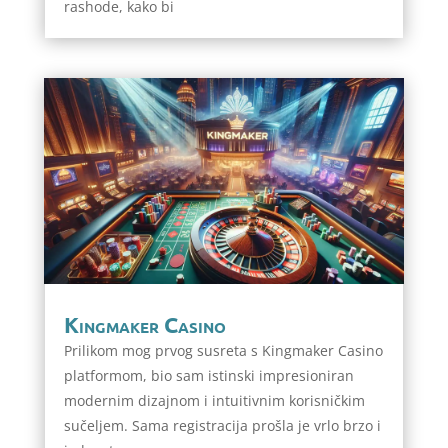
rashode, kako bi
Kingmaker Casino
Prilikom mog prvog susreta s Kingmaker Casino
platformom, bio sam istinski impresioniran
modernim dizajnom i intuitivnim korisničkim
sučeljem. Sama registracija prošla je vrlo brzo i