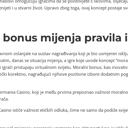
 naslovi omogućuju igračima da se poistovjete s likovima, osjećaju
nijeti i u stvarni život. Upravo zbog toga, ovaj koncept postaje sv
bonus mijenja pravila 
vnom oslanjale na sustav nagrađivanja koji je bio usmjeren isključi
tim, danas se situacija mijenja, a igre koje uvode koncept “mor
i igrači pristupaju virtualnom svijetu. Moralni bonus, kao inovati
tički korektno, nagrađujući njihove pozitivne izbore dodatnim p
 Germania Casino, koji je među prvima prepoznao važnost moraln
rača.
no ističe važnost etičkih odluka, čime ne samo da podiže svijest 