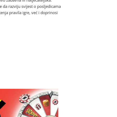
o zabavna ili natjecateljska.
 da razviju svijest o posljedicama
nja pravila igre, već i doprinosi