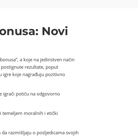
onusa: Novi
bonusa”, a koje na jedinstven način
 postignute rezultate, poput
u igre koje nagrađuju pozitivno
e igrači potiču na odgovorno
 temeljem moralnih i etički
h da razmišljaju o posljedicama svojih