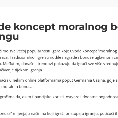
ode koncept moralnog b
ingu
čimo sve većoj popularnosti igara koje uvode koncept “moralnog 
grača. Tradicionalno, igre su nudile nagrade i bonuse uglavnom za
a. Međutim, današnji trendovi pokazuju da igrači sve više vrednuj
učivanje tijekom igranja.
naći i u nekim online platformama poput Germania Casina, gdje s
ike moralnih bonusa.
račima da, osim financijske koristi, ostvare i dodatne pogodnosti
usa” mijenjaju način na koji igrači pristupaju igranju, potičući i