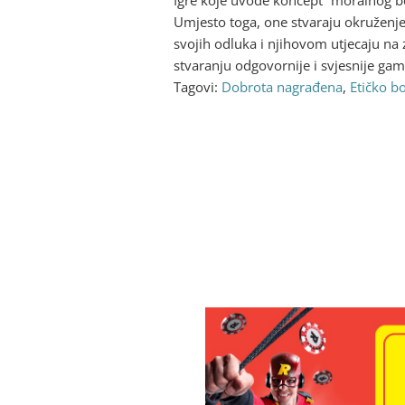
Igre koje uvode koncept “moralnog bon
Umjesto toga, one stvaraju okruženje 
svojih odluka i njihovom utjecaju na 
stvaranju odgovornije i svjesnije gam
Tagovi:
Dobrota nagrađena
,
Etičko b