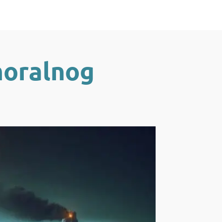
moralnog