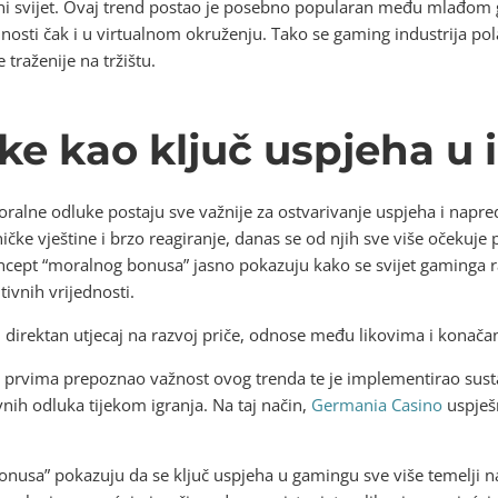
lni svijet. Ovaj trend postao je posebno popularan među mlađom g
nosti čak i u virtualnom okruženju. Tako se gaming industrija pol
traženije na tržištu.
ke kao ključ uspjeha u
alne odluke postaju sve važnije za ostvarivanje uspjeha i napre
ehničke vještine i brzo reagiranje, danas se od njih sve više očekuj
ncept “moralnog bonusa” jasno pokazuju kako se svijet gaminga ra
ivnih vrijednosti.
 direktan utjecaj na razvoj priče, odnose među likovima i konačan
 prvima prepoznao važnost ovog trenda te je implementirao sust
nih odluka tijekom igranja. Na taj način,
Germania Casino
uspješ
nusa” pokazuju da se ključ uspjeha u gamingu sve više temelji na