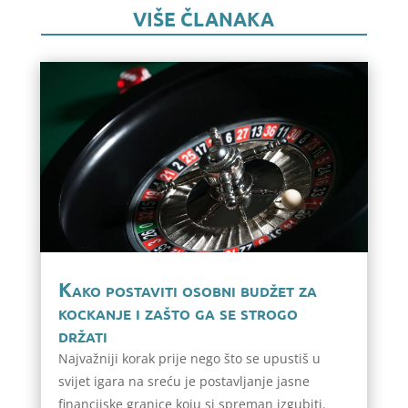
VIŠE ČLANAKA
Kako postaviti osobni budžet za
kockanje i zašto ga se strogo
držati
Najvažniji korak prije nego što se upustiš u
svijet igara na sreću je postavljanje jasne
financijske granice koju si spreman izgubiti.