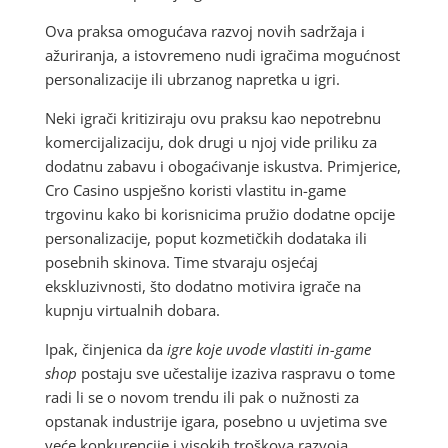
Ova praksa omogućava razvoj novih sadržaja i
ažuriranja, a istovremeno nudi igračima mogućnost
personalizacije ili ubrzanog napretka u igri.
Neki igrači kritiziraju ovu praksu kao nepotrebnu
komercijalizaciju, dok drugi u njoj vide priliku za
dodatnu zabavu i obogaćivanje iskustva. Primjerice,
Cro Casino uspješno koristi vlastitu in-game
trgovinu kako bi korisnicima pružio dodatne opcije
personalizacije, poput kozmetičkih dodataka ili
posebnih skinova. Time stvaraju osjećaj
ekskluzivnosti, što dodatno motivira igrače na
kupnju virtualnih dobara.
Ipak, činjenica da
igre koje uvode vlastiti in-game
shop
postaju sve učestalije izaziva raspravu o tome
radi li se o novom trendu ili pak o nužnosti za
opstanak industrije igara, posebno u uvjetima sve
veće konkurencije i visokih troškova razvoja