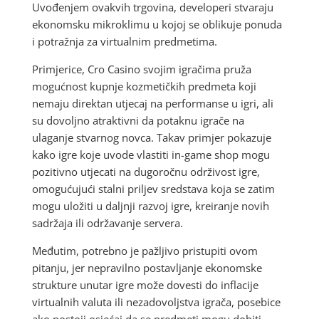
Uvođenjem ovakvih trgovina, developeri stvaraju
ekonomsku mikroklimu u kojoj se oblikuje ponuda
i potražnja za virtualnim predmetima.
Primjerice, Cro Casino svojim igračima pruža
mogućnost kupnje kozmetičkih predmeta koji
nemaju direktan utjecaj na performanse u igri, ali
su dovoljno atraktivni da potaknu igrače na
ulaganje stvarnog novca. Takav primjer pokazuje
kako igre koje uvode vlastiti in-game shop mogu
pozitivno utjecati na dugoročnu održivost igre,
omogućujući stalni priljev sredstava koja se zatim
mogu uložiti u daljnji razvoj igre, kreiranje novih
sadržaja ili održavanje servera.
Međutim, potrebno je pažljivo pristupiti ovom
pitanju, jer nepravilno postavljanje ekonomske
strukture unutar igre može dovesti do inflacije
virtualnih valuta ili nezadovoljstva igrača, posebice
ako postoji osjećaj da se predmeti mogu dobiti