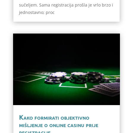
sučeljem. Sama registracija prošla je vrlo brzo i
jednostavno; proc
Kako formirati objektivno
mišljenje o online casinu prije
registracije