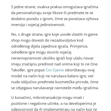
S jedne strane, ovakva praksa omogućava igračima
da personaliziraju svoje likove ili predmete te se
dodatno povežu s igrom, čime se povećava njihova
imerzija i osjećaj jedinstvenosti.
No, s druge strane, igre koje uvode vlastiti in-game
shop mogu dovesti do nezadovoljstva kod
određenog dijela zajednice igrača. Primjerice,
određene igre mogu stvoriti osjećaj
neravnopravnosti ukoliko igrači koji ulažu novac
imaju značajnu prednost nad onima koji to ne čine.
Također, igre poput
Cro Casino
iskorištavaju ovaj
model na način koji ne narušava balans igre, već
nude isključivo predmete kozmetičke prirode, čime
se izbjegava narušavanje ravnoteže među igračima.
U konačnici, mikrotransakcije mogu imati i
pozitivne i negativne učinke, a na developerima je
odgovornost da ih implementiraju na način koji će