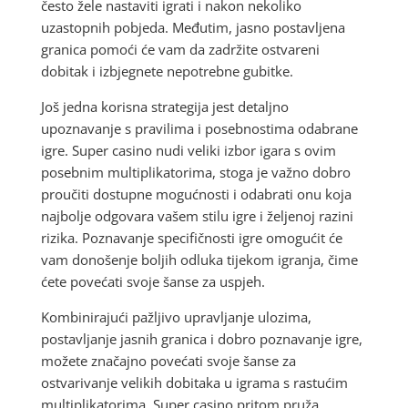
često žele nastaviti igrati i nakon nekoliko
uzastopnih pobjeda. Međutim, jasno postavljena
granica pomoći će vam da zadržite ostvareni
dobitak i izbjegnete nepotrebne gubitke.
Još jedna korisna strategija jest detaljno
upoznavanje s pravilima i posebnostima odabrane
igre. Super casino nudi veliki izbor igara s ovim
posebnim multiplikatorima, stoga je važno dobro
proučiti dostupne mogućnosti i odabrati onu koja
najbolje odgovara vašem stilu igre i željenoj razini
rizika. Poznavanje specifičnosti igre omogućit će
vam donošenje boljih odluka tijekom igranja, čime
ćete povećati svoje šanse za uspjeh.
Kombinirajući pažljivo upravljanje ulozima,
postavljanje jasnih granica i dobro poznavanje igre,
možete značajno povećati svoje šanse za
ostvarivanje velikih dobitaka u igrama s rastućim
multiplikatorima. Super casino pritom pruža