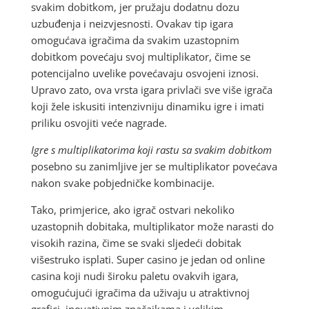
svakim dobitkom, jer pružaju dodatnu dozu
uzbuđenja i neizvjesnosti. Ovakav tip igara
omogućava igračima da svakim uzastopnim
dobitkom povećaju svoj multiplikator, čime se
potencijalno uvelike povećavaju osvojeni iznosi.
Upravo zato, ova vrsta igara privlači sve više igrača
koji žele iskusiti intenzivniju dinamiku igre i imati
priliku osvojiti veće nagrade.
Igre s multiplikatorima koji rastu sa svakim dobitkom
posebno su zanimljive jer se multiplikator povećava
nakon svake pobjedničke kombinacije.
Tako, primjerice, ako igrač ostvari nekoliko
uzastopnih dobitaka, multiplikator može narasti do
visokih razina, čime se svaki sljedeći dobitak
višestruko isplati. Super casino je jedan od online
casina koji nudi široku paletu ovakvih igara,
omogućujući igračima da uživaju u atraktivnoj
grafici, inovativnim značajkama i velikim