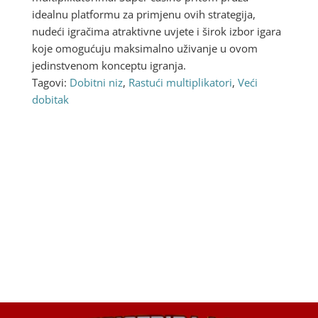
idealnu platformu za primjenu ovih strategija,
nudeći igračima atraktivne uvjete i širok izbor igara
koje omogućuju maksimalno uživanje u ovom
jedinstvenom konceptu igranja.
Tagovi:
Dobitni niz
,
Rastući multiplikatori
,
Veći
dobitak