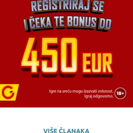
VIŠE ČLANAKA