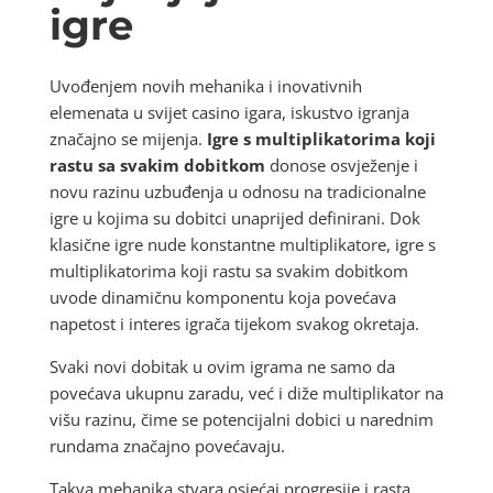
igre
Uvođenjem novih mehanika i inovativnih
elemenata u svijet casino igara, iskustvo igranja
značajno se mijenja.
Igre s multiplikatorima koji
rastu sa svakim dobitkom
donose osvježenje i
novu razinu uzbuđenja u odnosu na tradicionalne
igre u kojima su dobitci unaprijed definirani. Dok
klasične igre nude konstantne multiplikatore, igre s
multiplikatorima koji rastu sa svakim dobitkom
uvode dinamičnu komponentu koja povećava
napetost i interes igrača tijekom svakog okretaja.
Svaki novi dobitak u ovim igrama ne samo da
povećava ukupnu zaradu, već i diže multiplikator na
višu razinu, čime se potencijalni dobici u narednim
rundama značajno povećavaju.
Takva mehanika stvara osjećaj progresije i rasta,