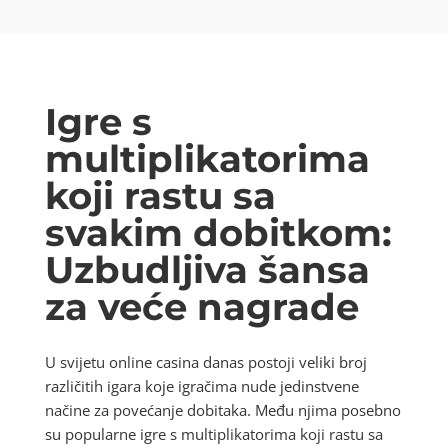
Igre s
multiplikatorima
koji rastu sa
svakim dobitkom:
Uzbudljiva šansa
za veće nagrade
U svijetu online casina danas postoji veliki broj
različitih igara koje igračima nude jedinstvene
načine za povećanje dobitaka. Među njima posebno
su popularne igre s multiplikatorima koji rastu sa