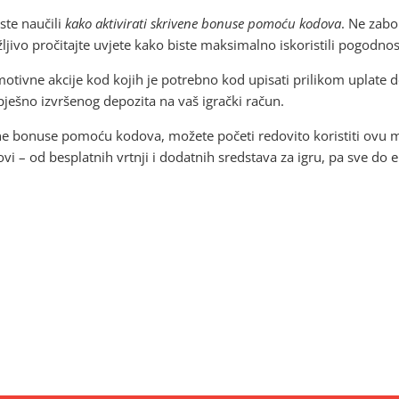
 ste naučili
kako aktivirati skrivene bonuse pomoću kodova
. Ne zabo
žljivo pročitajte uvjete kako biste maksimalno iskoristili pogodnos
tivne akcije kod kojih je potrebno kod upisati prilikom uplate d
ešno izvršenog depozita na vaš igrački račun.
ene bonuse pomoću kodova, možete početi redovito koristiti ovu 
– od besplatnih vrtnji i dodatnih sredstava za igru, pa sve do e