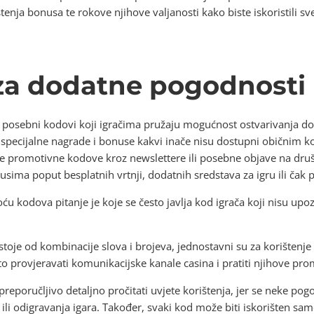
štenja bonusa te rokove njihove valjanosti kako biste iskoristili 
 za dodatne pogodnosti
je posebni kodovi koji igračima pružaju mogućnost ostvarivanja do
specijalne nagrade i bonuse kakvi inače nisu dostupni običnim k
lje promotivne kodove kroz newslettere ili posebne objave na dr
usima poput besplatnih vrtnji, dodatnih sredstava za igru ili čak 
u kodova pitanje je koje se često javlja kod igrača koji nisu up
toje od kombinacije slova i brojeva, jednostavni su za korištenje
to provjeravati komunikacijske kanale casina i pratiti njihove pro
preporučljivo detaljno pročitati uvjete korištenja, jer se neke pog
ili odigravanja igara. Također, svaki kod može biti iskorišten sa