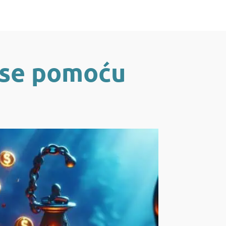
use pomoću