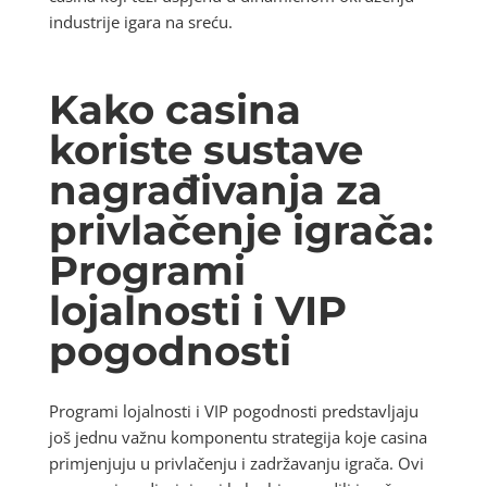
industrije igara na sreću.
Kako casina
koriste sustave
nagrađivanja za
privlačenje igrača:
Programi
lojalnosti i VIP
pogodnosti
Programi lojalnosti i VIP pogodnosti predstavljaju
još jednu važnu komponentu strategija koje casina
primjenjuju u privlačenju i zadržavanju igrača. Ovi