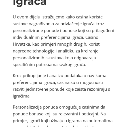
igrača
U ovom dijelu istražujemo kako casina koriste
sustave nagrađivanja za privlačenje igrača kroz
personalizirane ponude i bonuse koji su prilagođeni
individualnim preferencijama igrača. Casino
Hrvatska, kao primjeri mnogih drugih, koristi
napredne tehnologije i analitiku za kreiranje
personaliziranih iskustava koja odgovaraju
specifičnim potrebama svakog igrača.
Kroz prikupljanje i analizu podataka o navikama i
preferencijama igrača, casina su u mogućnosti
razviti jedinstvene ponude koje zaista rezoniraju s
igračima.
Personalizacija ponuda omogućuje casinima da
ponude bonuse koji su relevantni i poticajni. Na
primjer, igrači koji uživaju u igrama na automatima