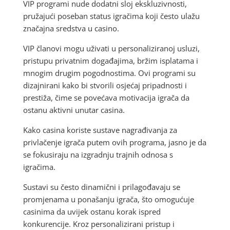
VIP programi nude dodatni sloj ekskluzivnosti,
pružajući poseban status igračima koji često ulažu
značajna sredstva u casino.
VIP članovi mogu uživati u personaliziranoj usluzi,
pristupu privatnim događajima, bržim isplatama i
mnogim drugim pogodnostima. Ovi programi su
dizajnirani kako bi stvorili osjećaj pripadnosti i
prestiža, čime se povećava motivacija igrača da
ostanu aktivni unutar casina.
Kako casina koriste sustave nagrađivanja za
privlačenje igrača putem ovih programa, jasno je da
se fokusiraju na izgradnju trajnih odnosa s
igračima.
Sustavi su često dinamični i prilagođavaju se
promjenama u ponašanju igrača, što omogućuje
casinima da uvijek ostanu korak ispred
konkurencije. Kroz personalizirani pristup i