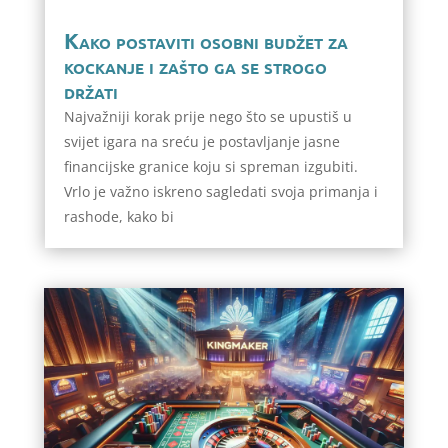
Kako postaviti osobni budžet za
kockanje i zašto ga se strogo
držati
Najvažniji korak prije nego što se upustiš u
svijet igara na sreću je postavljanje jasne
financijske granice koju si spreman izgubiti.
Vrlo je važno iskreno sagledati svoja primanja i
rashode, kako bi