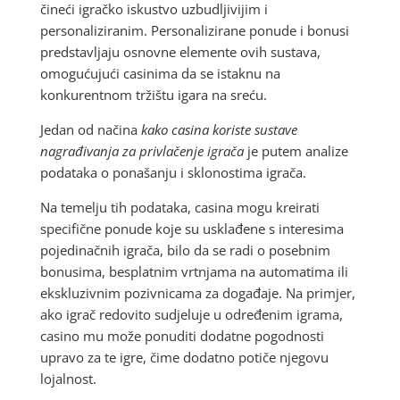
čineći igračko iskustvo uzbudljivijim i
personaliziranim. Personalizirane ponude i bonusi
predstavljaju osnovne elemente ovih sustava,
omogućujući casinima da se istaknu na
konkurentnom tržištu igara na sreću.
Jedan od načina
kako casina koriste sustave
nagrađivanja za privlačenje igrača
je putem analize
podataka o ponašanju i sklonostima igrača.
Na temelju tih podataka, casina mogu kreirati
specifične ponude koje su usklađene s interesima
pojedinačnih igrača, bilo da se radi o posebnim
bonusima, besplatnim vrtnjama na automatima ili
ekskluzivnim pozivnicama za događaje. Na primjer,
ako igrač redovito sudjeluje u određenim igrama,
casino mu može ponuditi dodatne pogodnosti
upravo za te igre, čime dodatno potiče njegovu
lojalnost.