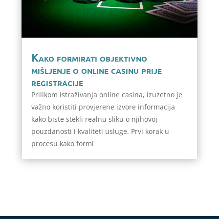
Kako formirati objektivno
mišljenje o online casinu prije
registracije
Prilikom istraživanja online casina, izuzetno je
važno koristiti provjerene izvore informacija
kako biste stekli realnu sliku o njihovoj
pouzdanosti i kvaliteti usluge. Prvi korak u
procesu kako formi