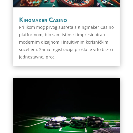
Kingmaker Casino
Prilikom mog prvog susreta s Kingmaker Casino
platformom, bio sam istinski impresioniran
modernim dizajnom i intuitivnim korisničkim
sučeljem. Sama registracija prošla je vrlo brzo i
jednostavno; proc