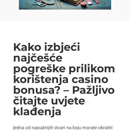
Kako izbjeći
najčešće
pogreške prilikom
korištenja casino
bonusa? – Pažljivo
čitajte uvjete
klađenja
Jedna od najvažnijih stvari na koju morate obratiti