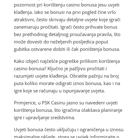
pozornost pri korištenju casino bonusa jesu uvjeti
klađenja. Iako se bonusi na prvi pogled čine vrlo
atraktivni, često skrivaju detaljne uvjete koje igrači
zanemaruju pročitati. Igrači često prihvate bonus
bez prethodnog detaljnog proučavanja pravila, što
može dovesti do neželjenih posljedica poput
gubitka ostvarene dobiti ili čak poništenja bonusa.
Kako izbjeći najčešće pogreške prilikom korištenja
casino bonusa? Ključno je pažljivo pročitati i
razumjeti uvjete klađenja. Obratite pažnju na broj
puta koliko morate odigrati iznos bonusa, kao i na
igre koje se računaju u ispunjavanje uvjeta.
Primjerice, u PSK Casinu jasno su navedeni uvjeti
korištenja bonusa, što igračima olakšava planiranje
igre i upravljanje sredstvima.
Uvjeti bonusa često uključuju i ograničenja u iznosu
maksimalne oklade, stoga se uvijek informirajte o