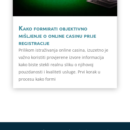
Kako formirati objektivno
mišljenje o online casinu prije
registracije
Prilikom istraživanja online casina, izuzetno je
važno koristiti provjerene izvore informacija
kako biste stekli realnu sliku o njihovoj
pouzdanosti i kvaliteti usluge. Prvi korak u
procesu kako formi