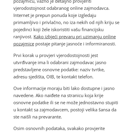
pozajmicu, važno je detaljno provjeriti
vjerodostojnost odabranog online zajmodavca.
Internet je prepun ponuda koje izgledaju
primamljivo i privlačno, no iza nekih od njih kriju se
pojedinci koji žele iskoristiti vašu financijsku
ranjivost.
Kako izbjeći prevaru pri uzimanju online
pozajmice
postaje pitanje jasnoće i informiranosti.
Prvi korak u provjeri vjerodostojnosti jest
utvrđivanje ima li odabrani zajmodavac jasno
predstavljene osnovne podatke: naziv tvrtke,
adresu sjedišta, OIB, te kontakt telefon.
Ove informacije moraju biti lako dostupne i jasno
navedene. Ako naiđete na stranicu koja krije
osnovne podatke ili se ne može jednostavno stupiti
u kontakt sa zajmodavcem, postoji velika šansa da
ste naišli na prevarante.
Osim osnovnih podataka, svakako provjerite