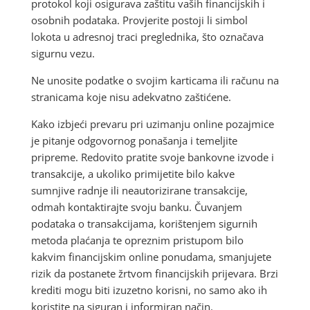
protokol koji osigurava zaštitu vaših financijskih i
osobnih podataka. Provjerite postoji li simbol
lokota u adresnoj traci preglednika, što označava
sigurnu vezu.
Ne unosite podatke o svojim karticama ili računu na
stranicama koje nisu adekvatno zaštićene.
Kako izbjeći prevaru pri uzimanju online pozajmice
je pitanje odgovornog ponašanja i temeljite
pripreme. Redovito pratite svoje bankovne izvode i
transakcije, a ukoliko primijetite bilo kakve
sumnjive radnje ili neautorizirane transakcije,
odmah kontaktirajte svoju banku. Čuvanjem
podataka o transakcijama, korištenjem sigurnih
metoda plaćanja te opreznim pristupom bilo
kakvim financijskim online ponudama, smanjujete
rizik da postanete žrtvom financijskih prijevara. Brzi
krediti mogu biti izuzetno korisni, no samo ako ih
koristite na siguran i informiran način.