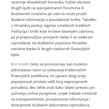
recenzije dosadašnjih korisnika, tražite iskustva
drugih ljudi na specijaliziranim forumima ili
društvenim mrežama jer vam to može pružiti
dodatne informacije o pouzdanosti tvrtke. Također,
u Hrvatskoj postoji registar ovlaštenih kreditnih
institucija i tvrtki koje se bave davanjem zajmova,
pa je preporučljivo provjeriti nalazi li se odabrani
zajmodavac na službenim popisima Hrvatske
narodne banke ili drugih nadzornih financijskih
tijela.
Brzi krediti
često se promoviraju kao izuzetno
jednostavan način za rješavanje kratkoročnih
financijskih poteškoća, no upravo zbog svoje
popularnosti privlače velik broj neprovjerenih
ponuđača. Ako želite znati kako izbjeći prevaru pri
uzimanju online pozajmice, uvijek trebate inzistirati
na transparentnosti, provjerenosti informacija i
dostupnosti službenih dokumenta zajmodavca,