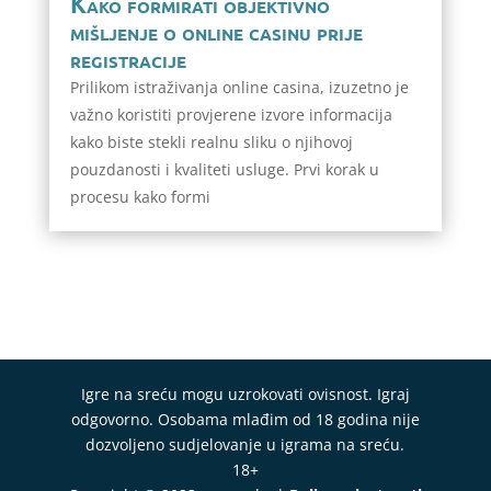
Kako formirati objektivno
mišljenje o online casinu prije
registracije
Prilikom istraživanja online casina, izuzetno je
važno koristiti provjerene izvore informacija
kako biste stekli realnu sliku o njihovoj
pouzdanosti i kvaliteti usluge. Prvi korak u
procesu kako formi
Igre na sreću mogu uzrokovati ovisnost. Igraj
odgovorno. Osobama mlađim od 18 godina nije
dozvoljeno sudjelovanje u igrama na sreću.
18+