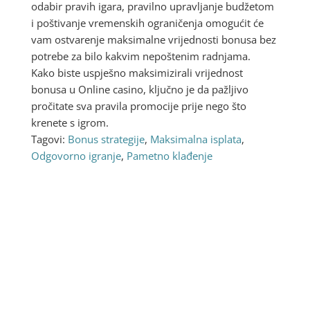
odabir pravih igara, pravilno upravljanje budžetom
i poštivanje vremenskih ograničenja omogućit će
vam ostvarenje maksimalne vrijednosti bonusa bez
potrebe za bilo kakvim nepoštenim radnjama.
Kako biste uspješno maksimizirali vrijednost
bonusa u Online casino, ključno je da pažljivo
pročitate sva pravila promocije prije nego što
krenete s igrom.
Tagovi:
Bonus strategije
,
Maksimalna isplata
,
Odgovorno igranje
,
Pametno klađenje