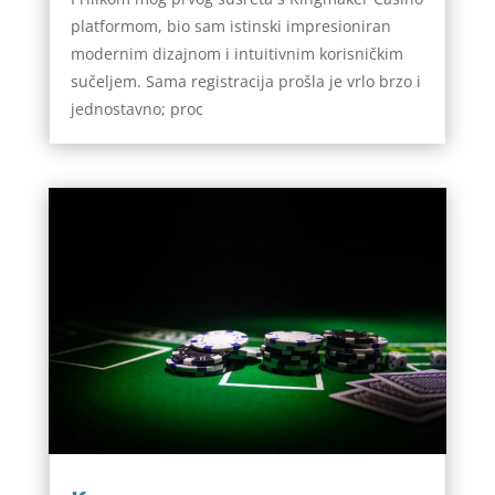
platformom, bio sam istinski impresioniran
modernim dizajnom i intuitivnim korisničkim
sučeljem. Sama registracija prošla je vrlo brzo i
jednostavno; proc