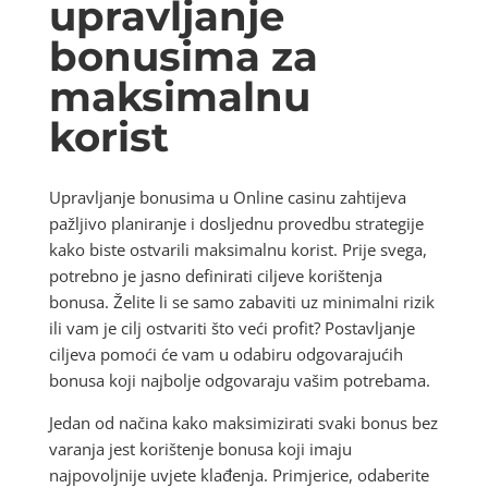
upravljanje
bonusima za
maksimalnu
korist
Upravljanje bonusima u Online casinu zahtijeva
pažljivo planiranje i dosljednu provedbu strategije
kako biste ostvarili maksimalnu korist. Prije svega,
potrebno je jasno definirati ciljeve korištenja
bonusa. Želite li se samo zabaviti uz minimalni rizik
ili vam je cilj ostvariti što veći profit? Postavljanje
ciljeva pomoći će vam u odabiru odgovarajućih
bonusa koji najbolje odgovaraju vašim potrebama.
Jedan od načina kako maksimizirati svaki bonus bez
varanja jest korištenje bonusa koji imaju
najpovoljnije uvjete klađenja. Primjerice, odaberite