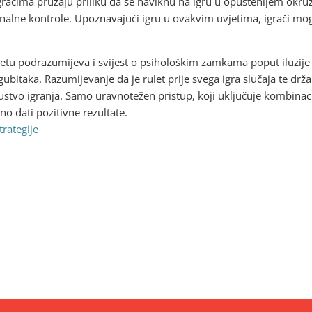
račima pružaju priliku da se naviknu na igru u opuštenijem okruž
alne kontrole. Upoznavajući igru u ovakvim uvjetima, igrači mog
letu podrazumijeva i svijest o psihološkim zamkama poput iluzije 
gubitaka. Razumijevanje da je rulet prije svega igra slučaja te dr
skustvo igranja. Samo uravnotežen pristup, koji uključuje kombinaci
o dati pozitivne rezultate.
trategije