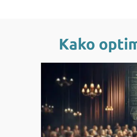
Kako optim