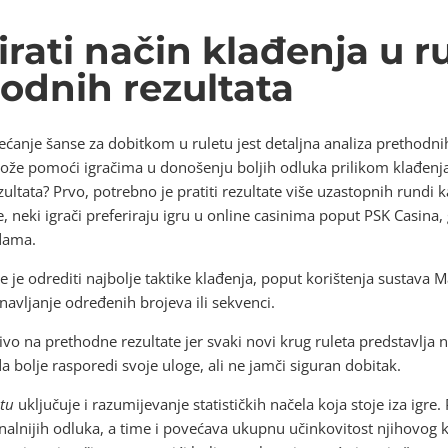
rati način klađenja u r
odnih rezultata
ećanje šanse za dobitkom u ruletu jest detaljna analiza prethodnih
može pomoći igračima u donošenju boljih odluka prilikom klađenja
tata? Prvo, potrebno je pratiti rezultate više uzastopnih rundi ka
e, neki igrači preferiraju igru u online casinima poput PSK Casina,
dama.
e odrediti najbolje taktike klađenja, poput korištenja sustava Ma
onavljanje određenih brojeva ili sekvenci.
ivo na prethodne rezultate jer svaki novi krug ruleta predstavlja 
a bolje rasporedi svoje uloge, ali ne jamči siguran dobitak.
etu
uključuje i razumijevanje statističkih načela koja stoje iza igre. 
lnijih odluka, a time i povećava ukupnu učinkovitost njihovog k