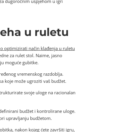
se za dugoročnim uspjehom u igri
eha u ruletu
o optimizirati način klađenja u ruletu
edne za rulet stol. Naime, jasno
aju moguće gubitke.
dređenog vremenskog razdoblja.
ka koje može ugroziti vaš budžet.
rukturirate svoje uloge na racionalan
definirani budžet i kontrolirane uloge.
pri upravljanju budžetom.
obitka, nakon kojeg ćete završiti igru,