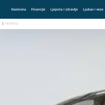
Naslovna
Financije
Ljepota i zdravlje
Ljubav i veze