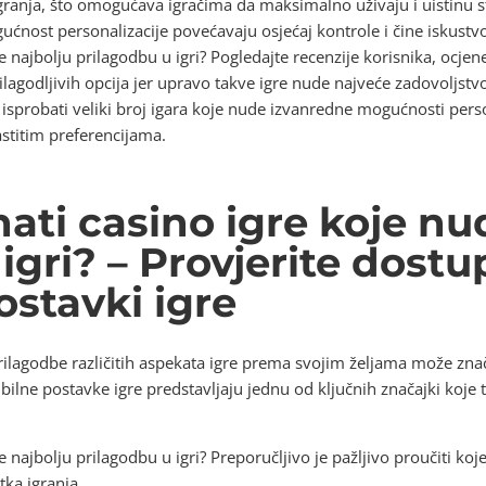
granja, što omogućava igračima da maksimalno uživaju i uistinu st
ućnost personalizacije povećavaju osjećaj kontrole i čine iskustvo 
najbolju prilagodbu u igri? Pogledajte recenzije korisnika, ocjene 
odljivih opcija jer upravo takve igre nude najveće zadovoljstvo i
 isprobati veliki broj igara koje nude izvanredne mogućnosti per
astitim preferencijama.
ati casino igre koje nu
igri? – Provjerite dost
ostavki igre
rilagodbe različitih aspekata igre prema svojim željama može zna
ibilne postavke igre predstavljaju jednu od ključnih značajki koje tr
najbolju prilagodbu u igri? Preporučljivo je pažljivo proučiti koje
ka igranja.