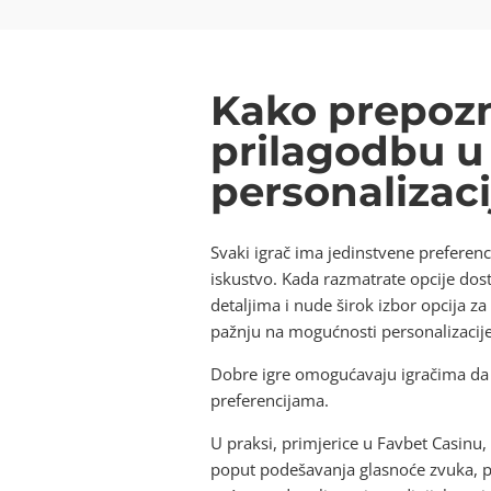
Kako prepozn
prilagodbu u 
personalizaci
Svaki igrač ima jedinstvene preferenc
iskustvo. Kada razmatrate opcije dost
detaljima i nude širok izbor opcija z
pažnju na mogućnosti personalizacij
Dobre igre omogućavaju igračima da pri
preferencijama.
U praksi, primjerice u Favbet Casinu,
poput podešavanja glasnoće zvuka, pro