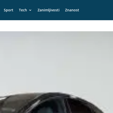
Sport
Tech
Zanimljivosti
Znanost