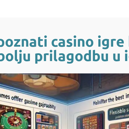
oznati casino igre
bolju prilagodbu u i