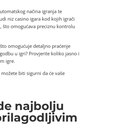
automatskog načina igranja te
i niz casino igara kod kojih igrači
ja, što omogućava preciznu kontrolu
e, što omogućuje detaljno praćenje
odbu u igri? Provjerite koliko jasno i
om igre.
možete biti sigurni da će vaše
de najbolju
prilagodljivim