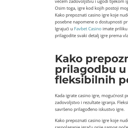
većem zadovoljstvu i ugodi tijekom i
Osim toga, igre kod kojih postoji mog
Kako prepoznati casino igre koje nude 
posebne napomene o dostupnosti prilag
Igrajući u
Favbet Casino
imate priliku
prilagodite svaki detalj igre prema vl
Kako prepozn
prilagodbu u 
fleksibilnih p
Kada igrate casino igre, mogućnost p
zadovoljstvo i rezultate igranja. Fleks
savršeno prilagođeno iskustvo igre.
Kako prepoznati casino igre koje nude 
raspolaganje igraču prije samog počet