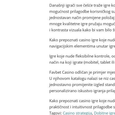
Današnji igrači sve češće traže igre 
mogućnost prilagodbe korisničkog suč
jednostavan način promijene položaj p
mnoge kvalitetne igre pružaju mogućno
i kontrasta vizuala kako bi vam bilo š
Kako prepoznati casino igre koje nud
navigacijskim elementima unutar igre
Igre koje nude fleksibilne kontrole,
način na koji igrate (mobitel, tablet i
Favbet Casino odličan je primjer mjes
U njihovom katalogu nalazi se niz cas
jednostavno promijenite izgled stan
personalizirano iskustvo igranja pri
Kako prepoznati casino igre koje nude
praktičnost i intuitivnost prilagodbe s
Tagovi:
Casino strategija
,
Dobitne igr