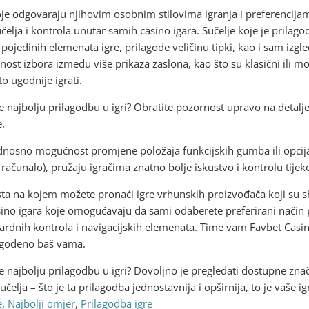
koje odgovaraju njihovim osobnim stilovima igranja i preferencija
elja i kontrola unutar samih casino igara. Sučelje koje je prilag
ojedinih elemenata igre, prilagode veličinu tipki, kao i sam izgl
st izbora između više prikaza zaslona, kao što su klasični ili mo
to ugodnije igrati.
e najbolju prilagodbu u igri? Obratite pozornost upravo na detal
.
 odnosno mogućnost promjene položaja funkcijskih gumba ili opci
li računalo), pružaju igračima znatno bolje iskustvo i kontrolu tijek
ta na kojem možete pronaći igre vrhunskih proizvođača koji su shv
ino igara koje omogućavaju da sami odaberete preferirani način pri
dardnih kontrola i navigacijskih elemenata. Time vam Favbet Cas
lagođeno baš vama.
 najbolju prilagodbu u igri? Dovoljno je pregledati dostupne znača
učelja – što je ta prilagodba jednostavnija i opširnija, to je vaše 
e
,
Najbolji omjer
,
Prilagodba igre