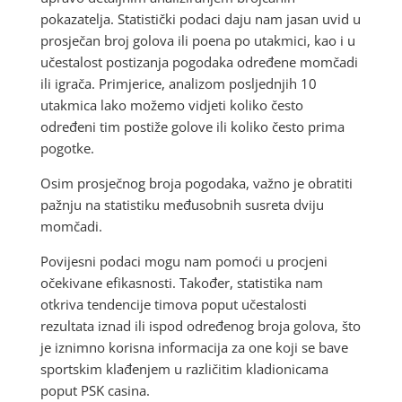
pokazatelja. Statistički podaci daju nam jasan uvid u
prosječan broj golova ili poena po utakmici, kao i u
učestalost postizanja pogodaka određene momčadi
ili igrača. Primjerice, analizom posljednjih 10
utakmica lako možemo vidjeti koliko često
određeni tim postiže golove ili koliko često prima
pogotke.
Osim prosječnog broja pogodaka, važno je obratiti
pažnju na statistiku međusobnih susreta dviju
momčadi.
Povijesni podaci mogu nam pomoći u procjeni
očekivane efikasnosti. Također, statistika nam
otkriva tendencije timova poput učestalosti
rezultata iznad ili ispod određenog broja golova, što
je iznimno korisna informacija za one koji se bave
sportskim klađenjem u različitim kladionicama
poput PSK casina.