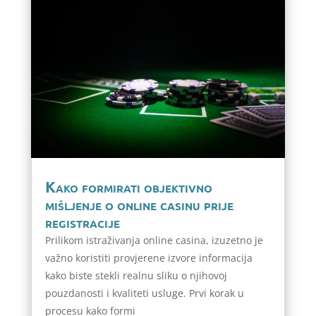
Kako formirati objektivno
mišljenje o online casinu prije
registracije
Prilikom istraživanja online casina, izuzetno je
važno koristiti provjerene izvore informacija
kako biste stekli realnu sliku o njihovoj
pouzdanosti i kvaliteti usluge. Prvi korak u
procesu kako formi