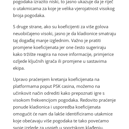
pogodaka izrazito niski, to jasno ukazuje da je riječ
o utakmicama za koje je velika vjerojatnost visokog
broja pogodaka.
S druge strane, ako su koeficijenti za više golova
neuobičajeno visoki, jasno je da kladionice smatraju
taj događaj manje izglednim. Važno je pratiti
promjene koeficijenata jer one često sugeriraju
kako tržište reagira na nove informacije, primjerice
ozljede ključnih igrača ili promjene u sastavima
ekipa.
Upravo praćenjem kretanja koeficijenata na
platformama poput PSK casina, možemo na
učinkovit način odrediti kako prepoznati igre s
visokom frekvencijom pogodaka. Redovito praćenje
ponude kladionica i usporedba koeficijenata
omogućit će nam da lakše identificiramo utakmice
koje obećavaju više pogodaka te tako povećamo
svoje izglede za uspjeh u sportskom klađenju.