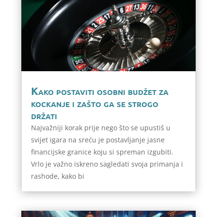
Kako postaviti osobni budžet za
kockanje i zašto ga se strogo
držati
Najvažniji korak prije nego što se upustiš u
svijet igara na sreću je postavljanje jasne
financijske granice koju si spreman izgubiti.
Vrlo je važno iskreno sagledati svoja primanja i
rashode, kako bi