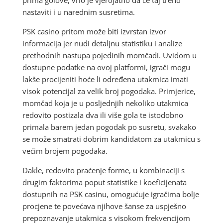
nastaviti i u narednim susretima.
PSK casino pritom može biti izvrstan izvor
informacija jer nudi detaljnu statistiku i analize
prethodnih nastupa pojedinih momčadi. Uvidom u
dostupne podatke na ovoj platformi, igrači mogu
lakše procijeniti hoće li određena utakmica imati
visok potencijal za velik broj pogodaka. Primjerice,
momčad koja je u posljednjih nekoliko utakmica
redovito postizala dva ili više gola te istodobno
primala barem jedan pogodak po susretu, svakako
se može smatrati dobrim kandidatom za utakmicu s
većim brojem pogodaka.
Dakle, redovito praćenje forme, u kombinaciji s
drugim faktorima poput statistike i koeficijenata
dostupnih na PSK casinu, omogućuje igračima bolje
procjene te povećava njihove šanse za uspješno
prepoznavanje utakmica s visokom frekvencijom