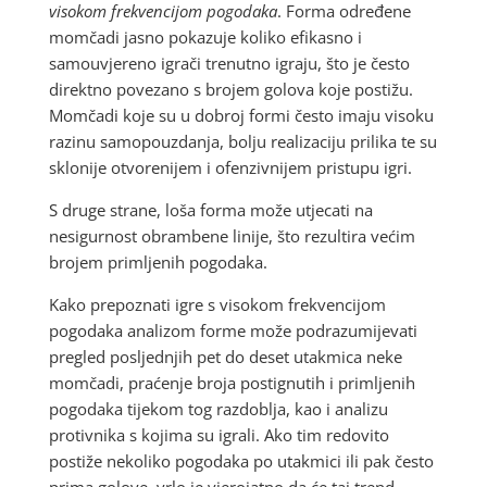
visokom frekvencijom pogodaka
. Forma određene
momčadi jasno pokazuje koliko efikasno i
samouvjereno igrači trenutno igraju, što je često
direktno povezano s brojem golova koje postižu.
Momčadi koje su u dobroj formi često imaju visoku
razinu samopouzdanja, bolju realizaciju prilika te su
sklonije otvorenijem i ofenzivnijem pristupu igri.
S druge strane, loša forma može utjecati na
nesigurnost obrambene linije, što rezultira većim
brojem primljenih pogodaka.
Kako prepoznati igre s visokom frekvencijom
pogodaka analizom forme može podrazumijevati
pregled posljednjih pet do deset utakmica neke
momčadi, praćenje broja postignutih i primljenih
pogodaka tijekom tog razdoblja, kao i analizu
protivnika s kojima su igrali. Ako tim redovito
postiže nekoliko pogodaka po utakmici ili pak često
prima golove, vrlo je vjerojatno da će taj trend