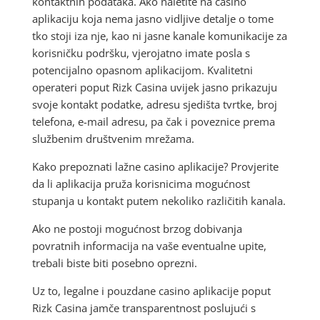
kontaktnih podataka. Ako naletite na casino
aplikaciju koja nema jasno vidljive detalje o tome
tko stoji iza nje, kao ni jasne kanale komunikacije za
korisničku podršku, vjerojatno imate posla s
potencijalno opasnom aplikacijom. Kvalitetni
operateri poput Rizk Casina uvijek jasno prikazuju
svoje kontakt podatke, adresu sjedišta tvrtke, broj
telefona, e-mail adresu, pa čak i poveznice prema
službenim društvenim mrežama.
Kako prepoznati lažne casino aplikacije? Provjerite
da li aplikacija pruža korisnicima mogućnost
stupanja u kontakt putem nekoliko različitih kanala.
Ako ne postoji mogućnost brzog dobivanja
povratnih informacija na vaše eventualne upite,
trebali biste biti posebno oprezni.
Uz to, legalne i pouzdane casino aplikacije poput
Rizk Casina jamče transparentnost poslujući s