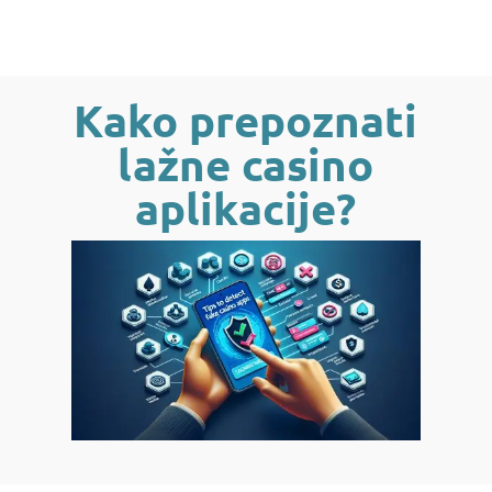
Kako prepoznati
lažne casino
aplikacije?