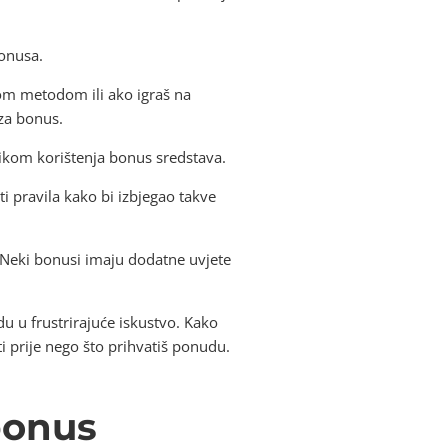
bonusa.
om metodom ili ako igraš na
 za bonus.
ilikom korištenja bonus sredstava.
ti pravila kako bi izbjegao takve
. Neki bonusi imaju dodatne uvjete
du u frustrirajuće iskustvo. Kako
i prije nego što prihvatiš ponudu.
bonus