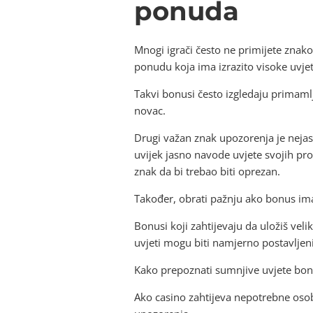
ponuda
Mnogi igrači često ne primijete znak
ponudu koja ima izrazito visoke uvjet
Takvi bonusi često izgledaju primamljiv
novac.
Drugi važan znak upozorenja je nejas
uvijek jasno navode uvjete svojih pro
znak da bi trebao biti oprezan.
Također, obrati pažnju ako bonus ima
Bonusi koji zahtijevaju da uložiš veli
uvjeti mogu biti namjerno postavljeni 
Kako prepoznati sumnjive uvjete bonu
Ako casino zahtijeva nepotrebne osob