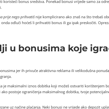
ti koristeći bonus sredstva. Ponekad bonusi vrijede samo za određ
i.
a prije nego prihvatiš
nije komplicirano ako znaš na što trebaš obra
 onda odluči hoćeš li prihvatiti bonus ili ga ipak preskočiti. Oprez
lji u bonusima koje igra
 bonusima jer ih privuče atraktivna reklama ili velikodušna ponuda.
igranja.
a je maksimalni iznos dobitka koji možeš ostvariti korištenjem b
i ako postoje ograničenja maksimalnog dobitka, tvoje potencijal
zane uz načine plaćanja. Neki bonusi ne vrijede ako depozit up