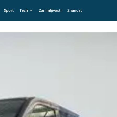
Sport
Tech
Zanimljivosti
Znanost