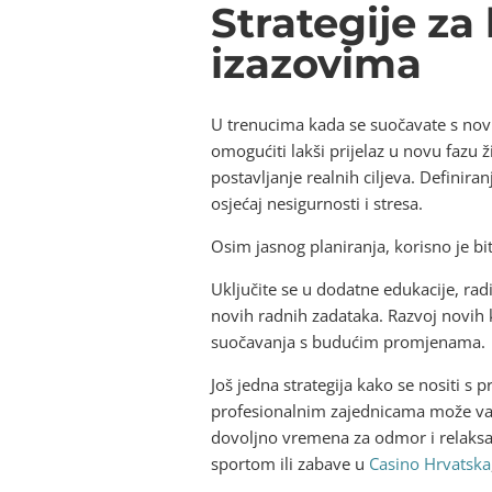
Strategije z
izazovima
U trenucima kada se suočavate s novi
omogućiti lakši prijelaz u novu fazu ž
postavljanje realnih ciljeva. Definir
osjećaj nesigurnosti i stresa.
Osim jasnog planiranja, korisno je bi
Uključite se u dodatne edukacije, ra
novih radnih zadataka. Razvoj novih 
suočavanja s budućim promjenama.
Još jedna strategija kako se nositi s
profesionalnim zajednicama može vam 
dovoljno vremena za odmor i relaksaci
sportom ili zabave u
Casino Hrvatska