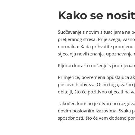
Kako se nosit
Suočavanje s novim situacijama na pos
pretjeranog stresa. Prije svega, važno
normalna. Kada prihvatite promjenu ka
stjecanja novih znanja, upoznavanja n
Ključan korak u nošenju s promjenam
Primjerice, povremena opuštajuća akt
poslovnih obveza. Osim toga, važno je
obitelji, što će pozitivno utjecati na
Također, korisno je otvoreno razgova
novim poslovnim izazovima. Svaka prom
sposobnosti, što će vam dodatno pom