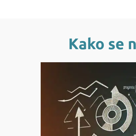
Kako se n