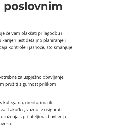
m poslovnim
je će vam olakšati prilagodbu i
arijeri jest detaljno planiranje i
ćaja kontrole i jasnoće, što smanjuje
 potrebne za uspješno obavljanje
m pružiti sigurnost prilikom
e s kolegama, mentorima ili
a. Također, važno je osigurati
ruženja s prijateljima, bavljenja
bveza.