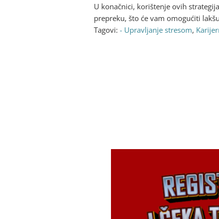
U konačnici, korištenje ovih strateg
prepreku, što će vam omogućiti lakš
Tagovi:
- Upravljanje stresom
,
Karije