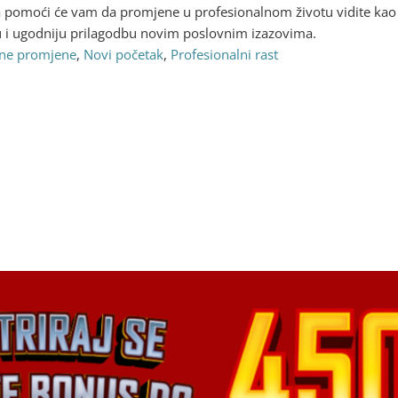
ija pomoći će vam da promjene u profesionalnom životu vidite kao 
u i ugodniju prilagodbu novim poslovnim izazovima.
rne promjene
,
Novi početak
,
Profesionalni rast