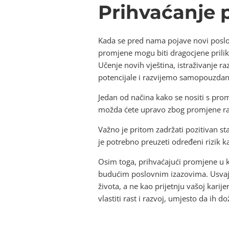
Prihvaćanje p
Kada se pred nama pojave novi poslo
promjene mogu biti dragocjene prili
Učenje novih vještina, istraživanje 
potencijale i razvijemo samopouzdan
Jedan od načina kako se nositi s prom
možda ćete upravo zbog promjene radno
Važno je pritom zadržati pozitivan st
je potrebno preuzeti određeni rizik ka
Osim toga, prihvaćajući promjene u ka
budućim poslovnim izazovima. Usvaja
života, a ne kao prijetnju vašoj karij
vlastiti rast i razvoj, umjesto da ih d