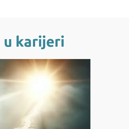
 karijeri​