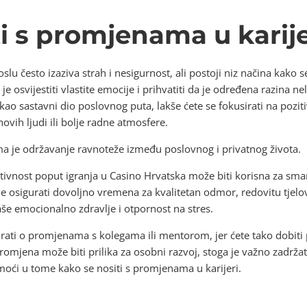
i s promjenama u karije
lu često izaziva strah i nesigurnost, ali postoji niz načina kako s
 je osvijestiti vlastite emocije i prihvatiti da je određena razin
o sastavni dio poslovnog puta, lakše ćete se fokusirati na pozit
ovih ljudi ili bolje radne atmosfere.
a je održavanje ravnoteže između poslovnog i privatnog života.
ivnost poput igranja u Casino Hrvatska može biti korisna za smanj
 osigurati dovoljno vremena za kvalitetan odmor, redovitu tjelovj
 vaše emocionalno zdravlje i otpornost na stres.
rati o promjenama s kolegama ili mentorom, jer ćete tako dobiti 
jena može biti prilika za osobni razvoj, stoga je važno zadržati p
oći u tome kako se nositi s promjenama u karijeri.