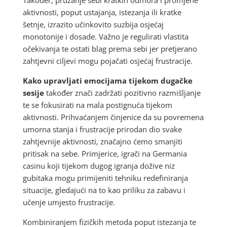
aktivnosti, poput ustajanja, istezanja ili kratke
šetnje, izrazito učinkovito suzbija osjećaj
monotonije i dosade. Važno je regulirati vlastita
očekivanja te ostati blag prema sebi jer pretjerano
zahtjevni ciljevi mogu pojačati osjećaj frustracije.
Kako upravljati emocijama tijekom dugačke
sesije
također znači zadržati pozitivno razmišljanje
te se fokusirati na mala postignuća tijekom
aktivnosti. Prihvaćanjem činjenice da su povremena
umorna stanja i frustracije prirodan dio svake
zahtjevnije aktivnosti, značajno ćemo smanjiti
pritisak na sebe. Primjerice, igrači na Germania
casinu koji tijekom dugog igranja dožive niz
gubitaka mogu primijeniti tehniku redefiniranja
situacije, gledajući na to kao priliku za zabavu i
učenje umjesto frustracije.
Kombiniranjem fizičkih metoda poput istezanja te