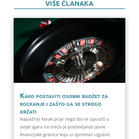
VIŠE ČLANAKA
Kako postaviti osobni budžet za
kockanje i zašto ga se strogo
držati
Najvažniji korak prije nego što se upustiš u
svijet igara na sreću je postavljanje jasne
financijske granice koju si spreman izgubiti.