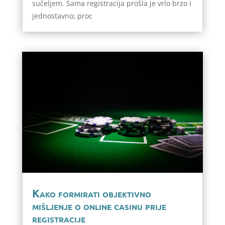
sučeljem. Sama registracija prošla je vrlo brzo i
jednostavno; proc
Kako formirati objektivno
mišljenje o online casinu prije
registracije