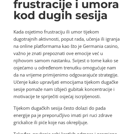
frustracije i umora
kod dugih sesija
Kada osjetimo frustraciju ili umor tijekom
dugotrajnih aktivnosti, poput rada, učenja ili igranja
na online platformama kao što je Germania casino,
važno je znati prepoznati ove emocije već u
njihovom samom nastanku. Svijest o tome kako se
osjećamo u određenom trenutku omogućuje nam
da na vrijeme primijenimo odgovarajuće strategije.
Učenje kako upravljati emocijama tijekom dugačke
sesije pomaže nam izbjeći gubitak koncentracije i
motivacije te spriječiti osjećaj iscrpljenosti.
Tijekom dugačkih sesija često dolazi do pada
energije pa je preporučljivo imati pri ruci zdrave
grickalice ili piće koje nas okrepljuje.
Također, pružanje sebi kratkih odmora i promjene