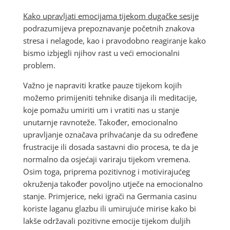
Kako upravljati emocijama tijekom dugačke sesije
podrazumijeva prepoznavanje početnih znakova
stresa i nelagode, kao i pravodobno reagiranje kako
bismo izbjegli njihov rast u veći emocionalni
problem.
Važno je napraviti kratke pauze tijekom kojih
možemo primijeniti tehnike disanja ili meditacije,
koje pomažu umiriti um i vratiti nas u stanje
unutarnje ravnoteže. Također, emocionalno
upravljanje označava prihvaćanje da su određene
frustracije ili dosada sastavni dio procesa, te da je
normalno da osjećaji variraju tijekom vremena.
Osim toga, priprema pozitivnog i motivirajućeg
okruženja također povoljno utječe na emocionalno
stanje. Primjerice, neki igrači na Germania casinu
koriste laganu glazbu ili umirujuće mirise kako bi
lakše održavali pozitivne emocije tijekom duljih