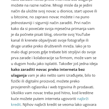
možete na razne načine. Mnogi misle da je jedini
način da uložite svoj novac u dionice, start upove ili
u bitcoine, no zapravo novac možete i na puno
jednostavniji i sigurniji način zaraditi. Prvi način
kako da si povećate svoja mjesečna primanja vam
je da počnete pisati blog, otvorite svoj YouTube
kanal ili krenete objavljivati svoje fotografije ili
druge uratke preko društvenih mreža. Iako je to
malo dugi proces gdje trebate biti strpljivi do svoje
prva zarade i kolaboracije sa firmom, može vam se
u dugom hodu jako isplatiti. Također još jedna ideja
kako zaraditi novac preko interneta bez
ulaganja
vam je ako nešto sami izrađujete, bilo to
fizički ili digitalni proizvod, možete preko
provjerenih oglasnika i web trgovina ih prodavati.
Ukoliko vam novac treba pod hitno, kod kreditne
kuće možete putem interneta ugovoriti
najbrži
kredit
. Njihov najbrži kredit se veoma lako ugovara