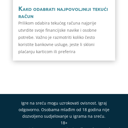
Kako odabrati najpovoljniji tekući
račun
Prilikom odabira tekućeg računa najprije
utvrdite svoje financijske navike i osobne
potrebe. Važno je razmotriti koliko često
koristite bankovne usluge, jeste li skloni
plaćanju karticom ili preferira
Igre na sreću mogu uzrokovati ovisnost. Igraj
odgovorno. Osobama mlađim od 18 godina nije
dozvoljeno sudjelovanje u igrama na sreću.
18+