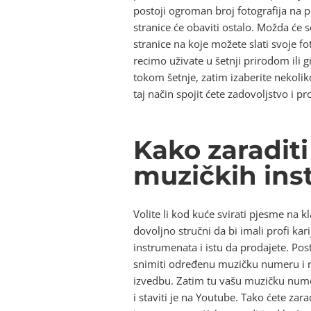
postoji ogroman broj fotografija na pr
stranice će obaviti ostalo. Možda će se
stranice na koje možete slati svoje f
recimo uživate u šetnji prirodom ili g
tokom šetnje, zatim izaberite nekolik
taj način spojit ćete zadovoljstvo i pr
Kako zaradit
muzičkih in
Volite li kod kuće svirati pjesme na kl
dovoljno stručni da bi imali profi ka
instrumenata i istu da prodajete. Pos
snimiti određenu muzičku numeru i naj
izvedbu. Zatim tu vašu muzičku numer
i staviti je na Youtube. Tako ćete za