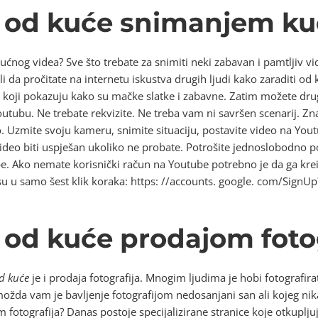
i od kuće snimanjem k
nog videa? Sve što trebate za snimiti neki zabavan i pamtljiv vi
ili da pročitate na internetu iskustva drugih ljudi kako zaraditi od
ei koji pokazuju kako su mačke slatke i zabavne. Zatim možete dr
outubu. Ne trebate rekvizite. Ne treba vam ni savršen scenarij. Zn
eo. Uzmite svoju kameru, snimite situaciju, postavite video na Youtu
 video biti uspješan ukoliko ne probate. Potrošite jednoslobodno 
e. Ako nemate korisnički račun na Youtube potrebno je da ga kreir
je su u samo šest klik koraka: https: //accounts. google. com/Sign
 od kuće prodajom foto
od kuće
je i prodaja fotografija. Mnogim ljudima je hobi fotografirati
možda vam je bavljenje fotografijom nedosanjani san ali kojeg nika
 fotografija? Danas postoje specijalizirane stranice koje otkupljuj