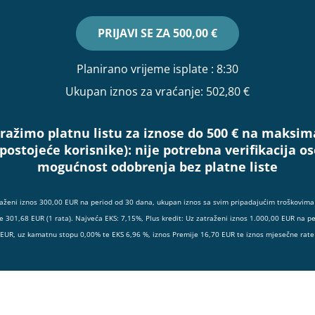
PRIJAVI SE ZA
500,00 €
Planirano vrijeme isplate
: 8:30
Ukupan iznos za vraćanje:
502,80 €
ražimo platnu listu za iznose do 500 € na maksim
(postojeće korisnike):
nije potrebna verifikacija 
mogućnost odobrenja bez platne liste
raženi iznos 300,00 EUR na period od 30 dana, ukupan iznos sa svim pripadajućim troškovima 
e 301,68 EUR (1 rata). Najveća EKS: 7,15%, Plus kredit: Uz zatraženi iznos 1.000,00 EUR na p
 EUR, uz kamatnu stopu 0,00% te EKS 6,96 %, iznos Premije 16,70 EUR te iznos mjesečne rate 