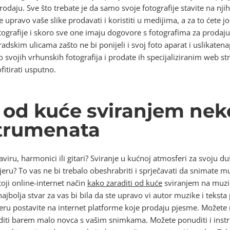
odaju. Sve što trebate je da samo svoje fotografije stavite na njih
 upravo vaše slike prodavati i koristiti u medijima, a za to ćete jo
otografije i skoro sve one imaju dogovore s fotografima za prodaj
radskim ulicama zašto ne bi ponijeli i svoj foto aparat i uslikatena
o svojih vrhunskih fotografija i prodate ih specijaliziranim web s
ofitirati usputno.
i od kuće sviranjem ne
strumenata
aviru, harmonici ili gitari? Sviranje u kućnoj atmosferi za svoju duš
rijeru? To vas ne bi trebalo obeshrabriti i sprječavati da snimat
toji online-internet način
kako zaraditi od kuće
sviranjem na muzi
bolja stvar za vas bi bila da ste upravo vi autor muzike i teksta
u postavite na internet platforme koje prodaju pjesme. Možete n
raditi barem malo novca s vašim snimkama. Možete ponuditi i instr