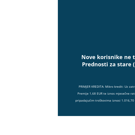
Nove korisnike ne t
Prednosti za stare 
PRIMJER KREDITA: Mikro kredit: Uz zat
Premije 1,68 EUR te iznos mjesečne rat
pripadajućim troškovima iznosi 1.016,70