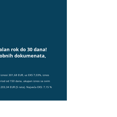
alan rok do 30 dana!
osobnih dokumenata,
iznosi 301,68 EUR, uz EKS 7,03%, iznos
eriod od 150 dana, ukupan iznos sa svim
203,34 EUR (5 rata). Najveća EKS: 7,15 %