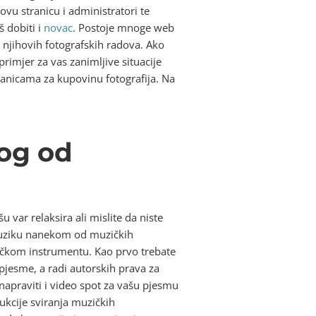
ovu stranicu i administratori te
š dobiti i
novac
. Postoje mnoge web
u njihovih fotografskih radova. Ako
primjer za vas zanimljive situacije
tranicama za kupovinu fotografija. Na
kog od
u var relaksira ali mislite da niste
e muziku nanekom od muzičkih
čkom instrumentu. Kao prvo trebate
 pjesme, a radi autorskih prava za
apraviti i video spot za vašu pjesmu
ukcije sviranja muzičkih