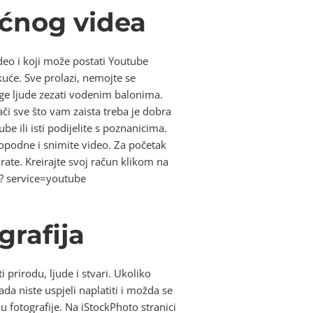
ućnog videa
deo i koji može postati Youtube
 kuće. Sve prolazi, nemojte se
uge ljude zezati vodenim balonima.
ači sve što vam zaista treba je dobra
be ili isti podijelite s poznanicima.
popodne i snimite video. Za početak
ate. Kreirajte svoj račun klikom na
Up? service=youtube
grafija
 prirodu, ljude i stvari. Ukoliko
da niste uspjeli naplatiti i možda se
u fotografije. Na iStockPhoto stranici