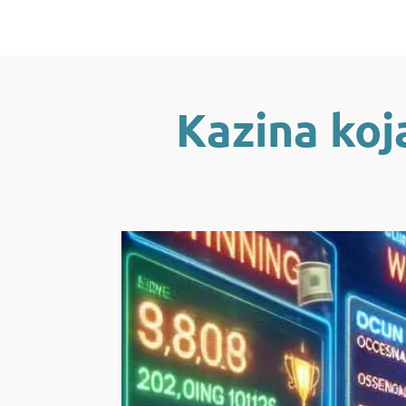
Kazina koj