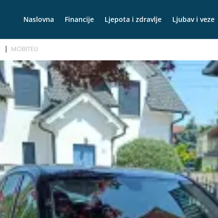
Naslovna
Financije
Ljepota i zdravlje
Ljubav i veze