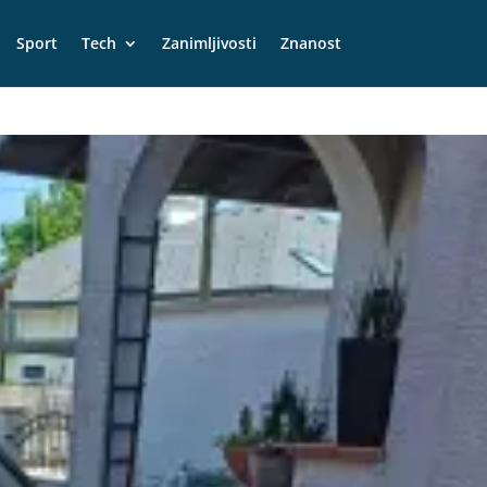
Sport
Tech
Zanimljivosti
Znanost