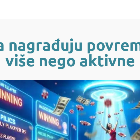
a nagrađuju povre
više nego aktivne