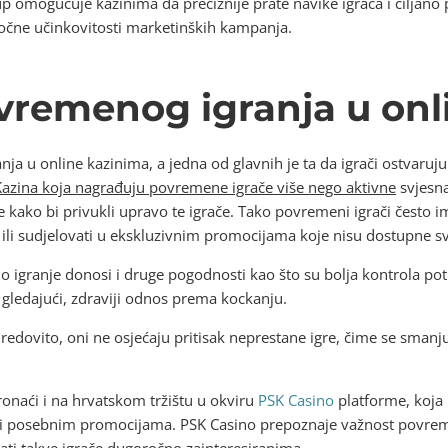
up omogućuje kazinima da preciznije prate navike igrača i ciljan
ročne učinkovitosti marketinških kampanja.
vremenog igranja u onl
a u online kazinima, a jedna od glavnih je ta da igrači ostvaruju 
Kazina koja nagrađuju povremene igrače više nego aktivne
svjesna
kako bi privukli upravo te igrače. Tako povremeni igrači često ima
t ili sudjelovati u ekskluzivnim promocijama koje nisu dostupne s
 igranje donosi i druge pogodnosti kao što su bolja kontrola pot
 gledajući, zdraviji odnos prema kockanju.
redovito, oni ne osjećaju pritisak neprestane igre, čime se smanju
naći i na hrvatskom tržištu u okviru
PSK Casino
platforme, koja
i posebnim promocijama. PSK Casino prepoznaje važnost povreme