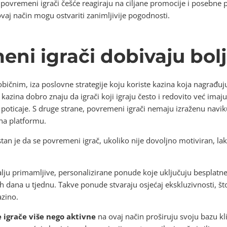
r povremeni igrači češće reagiraju na ciljane promocije i posebne
a ovaj način mogu ostvariti zanimljivije pogodnosti.
eni igrači dobivaju bol
običnim, iza poslovne strategije koju koriste kazina koja nagrađu
kazina dobro znaju da igrači koji igraju često i redovito već imaju
e poticaje. S druge strane, povremeni igrači nemaju izraženu navik
 na platformu.
tan je da se povremeni igrač, ukoliko nije dovoljno motiviran, l
u primamljive, personalizirane ponude koje uključuju besplatne v
dana u tjednu. Takve ponude stvaraju osjećaj ekskluzivnosti, št
azino.
igrače više nego aktivne
na ovaj način proširuju svoju bazu k