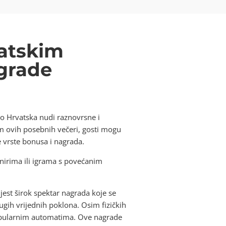
vatskim
grade
sino Hrvatska nudi raznovrsne i
kom ovih posebnih večeri, gosti mogu
e vrste bonusa i nagrada.
nirima ili igrama s povećanim
jest širok spektar nagrada koje se
ugih vrijednih poklona. Osim fizičkih
 popularnim automatima. Ove nagrade