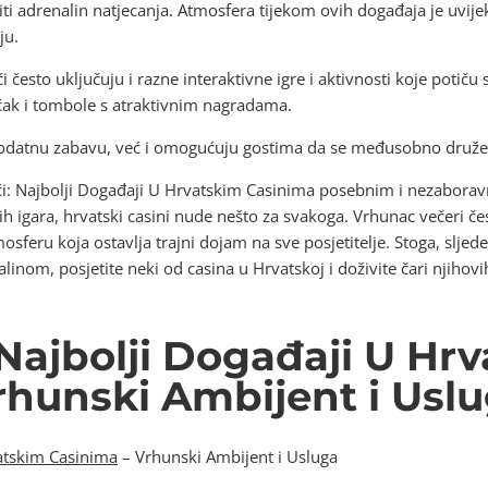
etiti adrenalin natjecanja. Atmosfera tijekom ovih događaja je uvije
ju.
i često uključuju i razne interaktivne igre i aktivnosti koje potiču
a čak i tombole s atraktivnim nagradama.
odatnu zabavu, već i omogućuju gostima da se međusobno druže i
: Najbolji Događaji U Hrvatskim Casinima posebnim i nezaboravni
skih igara, hrvatski casini nude nešto za svakoga. Vrhunac večeri č
sferu koja ostavlja trajni dojam na sve posjetitelje. Stoga, sljede
nom, posjetite neki od casina u Hrvatskoj i doživite čari njihovi
 Najbolji Događaji U Hr
rhunski Ambijent i Usl
vatskim Casinima
– Vrhunski Ambijent i Usluga