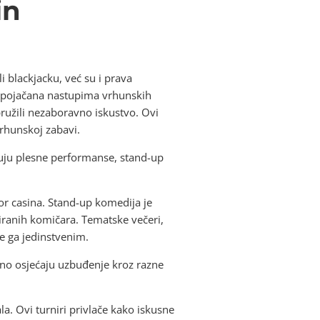
in
i blackjacku, već su i prava
je pojačana nastupima vrhunskih
ružili nezaboravno iskustvo. Ovi
vrhunskoj zabavi.
čuju plesne performanse, stand-up
or casina. Stand-up komedija je
iranih komičara. Tematske večeri,
e ga jedinstvenim.
ano osjećaju uzbuđenje kroz razne
la. Ovi turniri privlače kako iskusne