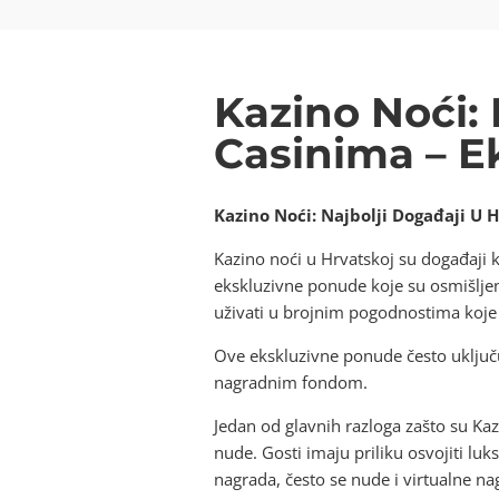
Kazino Noći:
Casinima – E
Kazino Noći: Najbolji Događaji U
Kazino noći u Hrvatskoj su događaji koj
ekskluzivne ponude koje su osmišljene
uživati u brojnim pogodnostima koje u
Ove ekskluzivne ponude često uključu
nagradnim fondom.
Jedan od glavnih razloga zašto su Kaz
nude. Gosti imaju priliku osvojiti lu
nagrada, često se nude i virtualne n