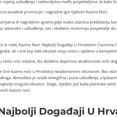
i osjećaj uzbuđenja i zadovoljstva među posjetiteljima, te kako bi
zira posebne promocije i nagradne igre tijekom Kazino Noći.
lutrijama ili nagradnim igrama gdje svaka ulaznica predstavlja šan
drenalin i uzbuđenje, već i dodatno motiviraju posjetitelje da s
ack ili rulet, Kazino Noći: Najbolji Događaji U Hrvatskim Casinima
igrače, ali i one koji žele iskušati svoju sreću i vještine u kompet
 često vrlo izdašne, što dodatno doprinosi atraktivnosti ovih do
čine kazino noći u Hrvatskoj nezaboravnim iskustvom. Bez obzira je
vakoga. Atmosfera je uvijek energična i puna uzbuđenja, a ljubazn
najbolje moguće iskustvo. Stoga, sljedeći put kada planirate večer
hovih kazino noći.
 Najbolji Događaji U Hr