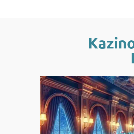
Kazino