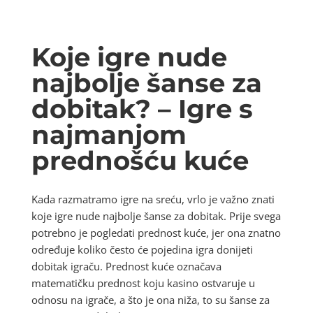
Koje igre nude
najbolje šanse za
dobitak? – Igre s
najmanjom
prednošću kuće
Kada razmatramo igre na sreću, vrlo je važno znati
koje igre nude najbolje šanse za dobitak. Prije svega
potrebno je pogledati prednost kuće, jer ona znatno
određuje koliko često će pojedina igra donijeti
dobitak igraču. Prednost kuće označava
matematičku prednost koju kasino ostvaruje u
odnosu na igrače, a što je ona niža, to su šanse za