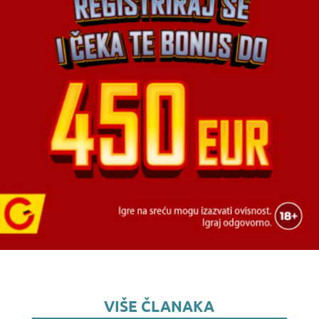
VIŠE ČLANAKA