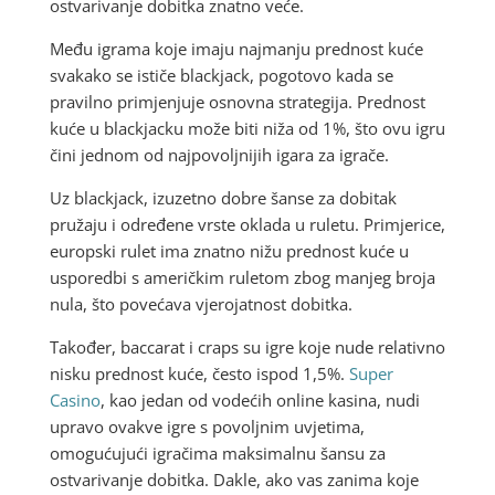
ostvarivanje dobitka znatno veće.
Među igrama koje imaju najmanju prednost kuće
svakako se ističe blackjack, pogotovo kada se
pravilno primjenjuje osnovna strategija. Prednost
kuće u blackjacku može biti niža od 1%, što ovu igru
čini jednom od najpovoljnijih igara za igrače.
Uz blackjack, izuzetno dobre šanse za dobitak
pružaju i određene vrste oklada u ruletu. Primjerice,
europski rulet ima znatno nižu prednost kuće u
usporedbi s američkim ruletom zbog manjeg broja
nula, što povećava vjerojatnost dobitka.
Također, baccarat i craps su igre koje nude relativno
nisku prednost kuće, često ispod 1,5%.
Super
Casino
, kao jedan od vodećih online kasina, nudi
upravo ovakve igre s povoljnim uvjetima,
omogućujući igračima maksimalnu šansu za
ostvarivanje dobitka. Dakle, ako vas zanima koje