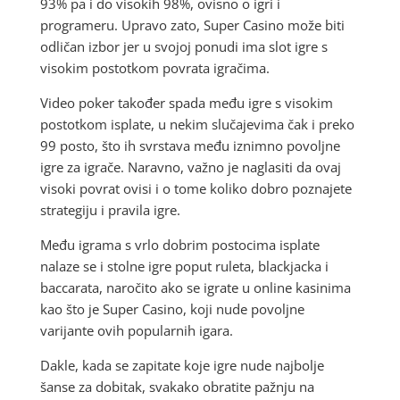
93% pa i do visokih 98%, ovisno o igri i
programeru. Upravo zato, Super Casino može biti
odličan izbor jer u svojoj ponudi ima slot igre s
visokim postotkom povrata igračima.
Video poker također spada među igre s visokim
postotkom isplate, u nekim slučajevima čak i preko
99 posto, što ih svrstava među iznimno povoljne
igre za igrače. Naravno, važno je naglasiti da ovaj
visoki povrat ovisi i o tome koliko dobro poznajete
strategiju i pravila igre.
Među igrama s vrlo dobrim postocima isplate
nalaze se i stolne igre poput ruleta, blackjacka i
baccarata, naročito ako se igrate u online kasinima
kao što je Super Casino, koji nude povoljne
varijante ovih popularnih igara.
Dakle, kada se zapitate koje igre nude najbolje
šanse za dobitak, svakako obratite pažnju na