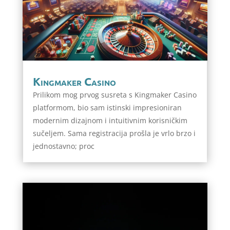
Kingmaker Casino
Prilikom mog prvog susreta s Kingmaker Casino
platformom, bio sam istinski impresioniran
modernim dizajnom i intuitivnim korisničkim
sučeljem. Sama registracija prošla je vrlo brzo i
jednostavno; proc