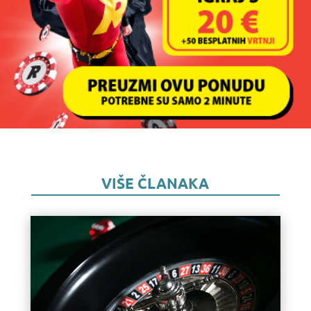
VIŠE ČLANAKA