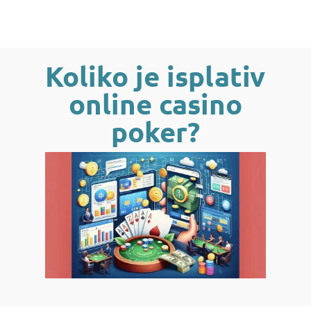
Koliko je isplativ
online casino
poker?