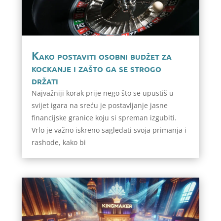
Kako postaviti osobni budžet za
kockanje i zašto ga se strogo
držati
Najvažniji korak prije nego što se upustiš u
svijet igara na sreću je postavljanje jasne
financijske granice koju si spreman izgubiti.
Vrlo je važno iskreno sagledati svoja primanja i
rashode, kako bi