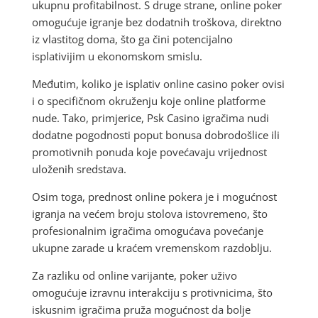
ukupnu profitabilnost. S druge strane, online poker
omogućuje igranje bez dodatnih troškova, direktno
iz vlastitog doma, što ga čini potencijalno
isplativijim u ekonomskom smislu.
Međutim, koliko je isplativ online casino poker ovisi
i o specifičnom okruženju koje online platforme
nude. Tako, primjerice, Psk Casino igračima nudi
dodatne pogodnosti poput bonusa dobrodošlice ili
promotivnih ponuda koje povećavaju vrijednost
uloženih sredstava.
Osim toga, prednost online pokera je i mogućnost
igranja na većem broju stolova istovremeno, što
profesionalnim igračima omogućava povećanje
ukupne zarade u kraćem vremenskom razdoblju.
Za razliku od online varijante, poker uživo
omogućuje izravnu interakciju s protivnicima, što
iskusnim igračima pruža mogućnost da bolje