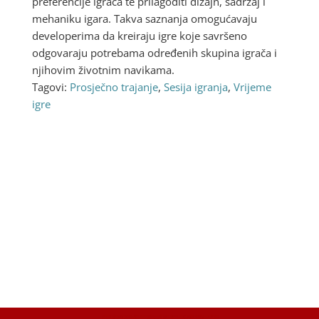
preferencije igrača te prilagoditi dizajn, sadržaj i
mehaniku igara. Takva saznanja omogućavaju
developerima da kreiraju igre koje savršeno
odgovaraju potrebama određenih skupina igrača i
njihovim životnim navikama.
Tagovi:
Prosječno trajanje
,
Sesija igranja
,
Vrijeme
igre