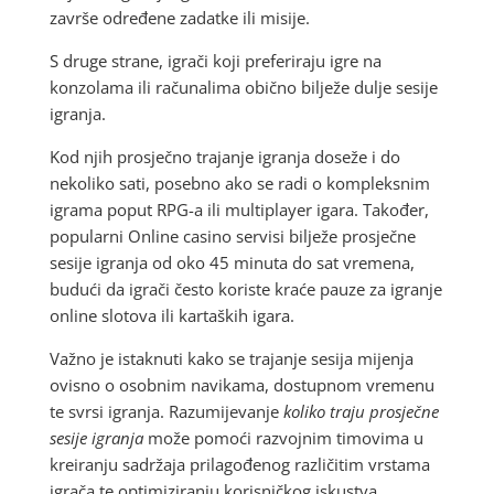
završe određene zadatke ili misije.
S druge strane, igrači koji preferiraju igre na
konzolama ili računalima obično bilježe dulje sesije
igranja.
Kod njih prosječno trajanje igranja doseže i do
nekoliko sati, posebno ako se radi o kompleksnim
igrama poput RPG-a ili multiplayer igara. Također,
popularni Online casino servisi bilježe prosječne
sesije igranja od oko 45 minuta do sat vremena,
budući da igrači često koriste kraće pauze za igranje
online slotova ili kartaških igara.
Važno je istaknuti kako se trajanje sesija mijenja
ovisno o osobnim navikama, dostupnom vremenu
te svrsi igranja. Razumijevanje
koliko traju prosječne
sesije igranja
može pomoći razvojnim timovima u
kreiranju sadržaja prilagođenog različitim vrstama
igrača te optimiziranju korisničkog iskustva.