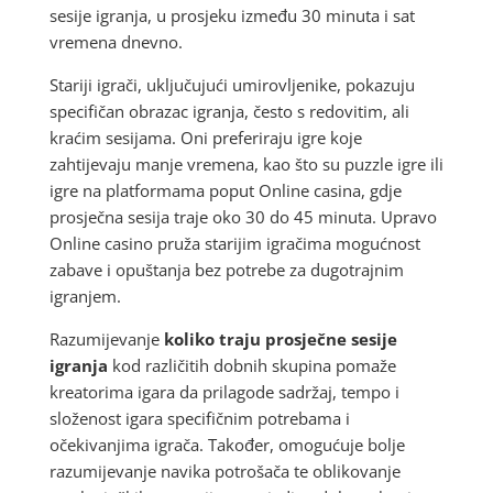
sesije igranja, u prosjeku između 30 minuta i sat
vremena dnevno.
Stariji igrači, uključujući umirovljenike, pokazuju
specifičan obrazac igranja, često s redovitim, ali
kraćim sesijama. Oni preferiraju igre koje
zahtijevaju manje vremena, kao što su puzzle igre ili
igre na platformama poput Online casina, gdje
prosječna sesija traje oko 30 do 45 minuta. Upravo
Online casino pruža starijim igračima mogućnost
zabave i opuštanja bez potrebe za dugotrajnim
igranjem.
Razumijevanje
koliko traju prosječne sesije
igranja
kod različitih dobnih skupina pomaže
kreatorima igara da prilagode sadržaj, tempo i
složenost igara specifičnim potrebama i
očekivanjima igrača. Također, omogućuje bolje
razumijevanje navika potrošača te oblikovanje