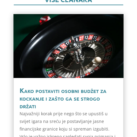
Kako postaviti osobni budžet za
kockanje i zašto ga se strogo
držati
Najvažniji korak prije nego što se upustiš u
svijet igara na sreću je postavljanje jasne
financijske granice koju si spreman izgubiti.
Vrlo je važno iskreno sagledati svoja primanja i