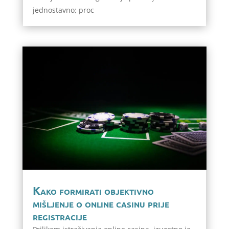
jednostavno; proc
Kako formirati objektivno
mišljenje o online casinu prije
registracije