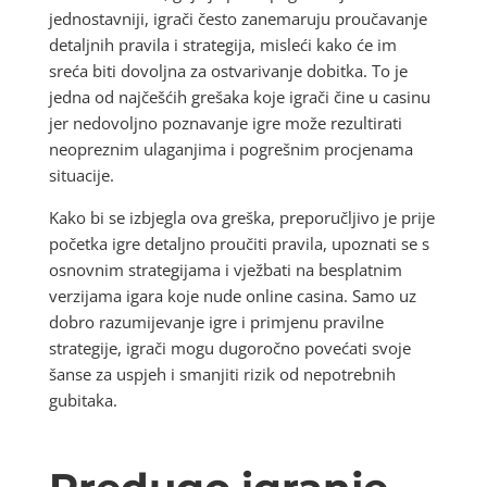
jednostavniji, igrači često zanemaruju proučavanje
detaljnih pravila i strategija, misleći kako će im
sreća biti dovoljna za ostvarivanje dobitka. To je
jedna od najčešćih grešaka koje igrači čine u casinu
jer nedovoljno poznavanje igre može rezultirati
neopreznim ulaganjima i pogrešnim procjenama
situacije.
Kako bi se izbjegla ova greška, preporučljivo je prije
početka igre detaljno proučiti pravila, upoznati se s
osnovnim strategijama i vježbati na besplatnim
verzijama igara koje nude online casina. Samo uz
dobro razumijevanje igre i primjenu pravilne
strategije, igrači mogu dugoročno povećati svoje
šanse za uspjeh i smanjiti rizik od nepotrebnih
gubitaka.