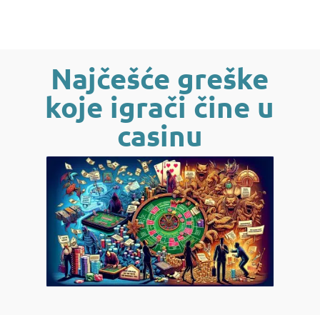
Najčešće greške
koje igrači čine u
casinu