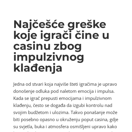
Najčešće greške
koje igrači čine u
casinu zbog
impulzivnog
klađenja
Jedna od stvari koja najviše šteti igračima je upravo
donošenje odluka pod naletom emocija i impulsa.
Kada se igrač prepusti emocijama i impulzivnom
klađenju, često se događa da izgubi kontrolu nad
svojim budžetom i ulozima. Takvo ponašanje može
biti posebno opasno u okruženju poput casina, gdje
su svjetla, buka i atmosfera osmišljeni upravo kako