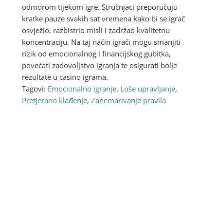
odmorom tijekom igre. Stručnjaci preporučuju
kratke pauze svakih sat vremena kako bi se igrač
osvježio, razbistrio misli i zadržao kvalitetnu
koncentraciju. Na taj način igrači mogu smanjiti
rizik od emocionalnog i financijskog gubitka,
povećati zadovoljstvo igranja te osigurati bolje
rezultate u casino igrama.
Tagovi:
Emocionalno igranje
,
Loše upravljanje
,
Pretjerano klađenje
,
Zanemarivanje pravila