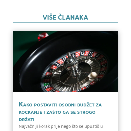
VIŠE ČLANAKA
Kako postaviti osobni budžet za
kockanje i zašto ga se strogo
držati
Najvažniji korak prije nego što se upustiš u