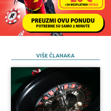
VIŠE ČLANAKA