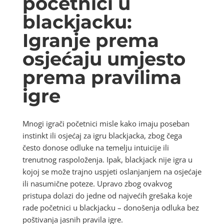
početnici u
blackjacku:
Igranje prema
osjećaju umjesto
prema pravilima
igre
Mnogi igrači početnici misle kako imaju poseban
instinkt ili osjećaj za igru blackjacka, zbog čega
često donose odluke na temelju intuicije ili
trenutnog raspoloženja. Ipak, blackjack nije igra u
kojoj se može trajno uspjeti oslanjanjem na osjećaje
ili nasumične poteze. Upravo zbog ovakvog
pristupa dolazi do jedne od najvećih grešaka koje
rade početnici u blackjacku – donošenja odluka bez
poštivanja jasnih pravila igre.