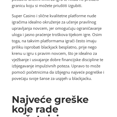
granicu koju si možete priuštiti izgubiti.
Super Casino i slične kvalitetne platforme nude
igračima idealno okruženje za učenje pravilnog
upravljanja novcem, jer omogućuju ograničavanje
uloga i jasno praćenje troškova tijekom igre. Osim
toga, na takvim platformama igrači često imaju
priliku isprobati blackjack besplatno, prije nego
krenu u igru s pravim novcem, što je idealno za
vježbanje i usvajanje dobre financijske discipline te
izbjegavanje impulzivnih poteza. Upravo to može
pomoći početnicima da izbjegnu najveće pogreške i
povećaju svoje šanse za uspjeh u blackjacku.
Najveće greške
koje rade