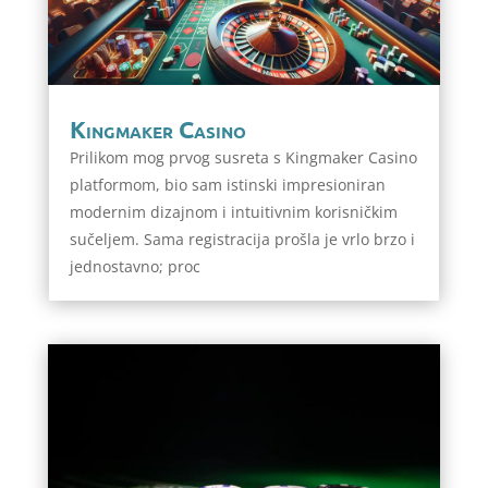
Kingmaker Casino
Prilikom mog prvog susreta s Kingmaker Casino
platformom, bio sam istinski impresioniran
modernim dizajnom i intuitivnim korisničkim
sučeljem. Sama registracija prošla je vrlo brzo i
jednostavno; proc