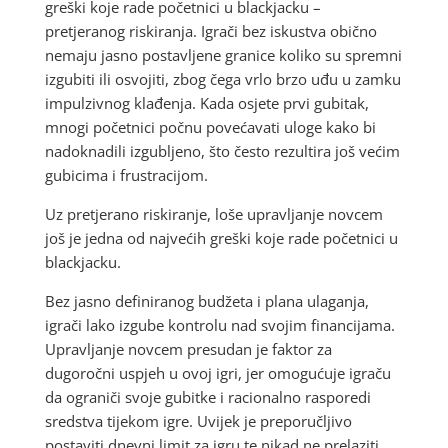
greški koje rade početnici u blackjacku –
pretjeranog riskiranja. Igrači bez iskustva obično
nemaju jasno postavljene granice koliko su spremni
izgubiti ili osvojiti, zbog čega vrlo brzo uđu u zamku
impulzivnog klađenja. Kada osjete prvi gubitak,
mnogi početnici počnu povećavati uloge kako bi
nadoknadili izgubljeno, što često rezultira još većim
gubicima i frustracijom.
Uz pretjerano riskiranje, loše upravljanje novcem
još je jedna od najvećih greški koje rade početnici u
blackjacku.
Bez jasno definiranog budžeta i plana ulaganja,
igrači lako izgube kontrolu nad svojim financijama.
Upravljanje novcem presudan je faktor za
dugoročni uspjeh u ovoj igri, jer omogućuje igraču
da ograniči svoje gubitke i racionalno rasporedi
sredstva tijekom igre. Uvijek je preporučljivo
postaviti dnevni limit za igru te nikad ne prelaziti