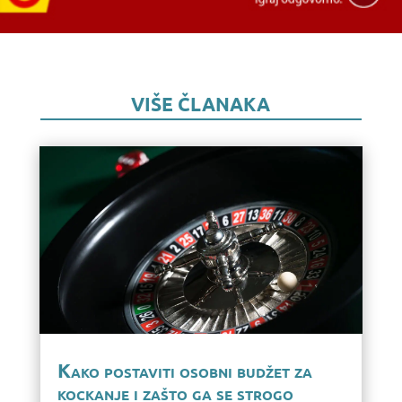
VIŠE ČLANAKA
Kako postaviti osobni budžet za
kockanje i zašto ga se strogo