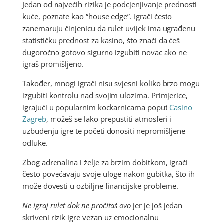
Jedan od najvećih rizika je podcjenjivanje prednosti
kuće, poznate kao “house edge”. Igrači često
zanemaruju činjenicu da rulet uvijek ima ugrađenu
statističku prednost za kasino, što znači da ćeš
dugoročno gotovo sigurno izgubiti novac ako ne
igraš promišljeno.
Također, mnogi igrači nisu svjesni koliko brzo mogu
izgubiti kontrolu nad svojim ulozima. Primjerice,
igrajući u popularnim kockarnicama poput
Casino
Zagreb
, možeš se lako prepustiti atmosferi i
uzbuđenju igre te početi donositi nepromišljene
odluke.
Zbog adrenalina i želje za brzim dobitkom, igrači
često povećavaju svoje uloge nakon gubitka, što ih
može dovesti u ozbiljne financijske probleme.
Ne igraj rulet dok ne pročitaš ovo
jer je još jedan
skriveni rizik igre vezan uz emocionalnu