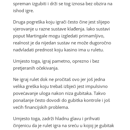
spreman izgubiti i drži se tog iznosa bez obzira na
ishod igre.
Druga pogreška koju igrači često čine jest slijepo
vjerovanje u razne sustave klađenja. Iako sustavi
poput Martingale mogu izgledati primamljivo,
realnost je da nijedan sustav ne može dugoročno
nadvladati prednost koju kasino ima u ruletu.
Umjesto toga, igraj pametno, oprezno i bez
pretjeranih očekivanja.
Ne igraj rulet dok ne pročitaš ovo jer još jedna
velika greška koju trebaš izbjeći jest impulsivno
povećavanje uloga nakon niza gubitaka. Takvo
ponašanje često dovodi do gubitka kontrole i još
većih financijskih problema.
Umjesto toga, zadrži hladnu glavu i prihvati
činjenicu da je rulet igra na sreću u kojoj je gubitak