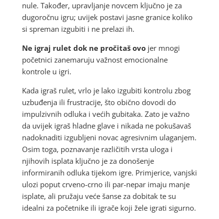
nule. Također, upravljanje novcem ključno je za
dugoročnu igru; uvijek postavi jasne granice koliko
si spreman izgubiti i ne prelazi ih.
Ne igraj rulet dok ne pročitaš ovo
jer mnogi
početnici zanemaruju važnost emocionalne
kontrole u igri.
Kada igraš rulet, vrlo je lako izgubiti kontrolu zbog
uzbuđenja ili frustracije, što obično dovodi do
impulzivnih odluka i većih gubitaka. Zato je važno
da uvijek igraš hladne glave i nikada ne pokušavaš
nadoknaditi izgubljeni novac agresivnim ulaganjem.
Osim toga, poznavanje različitih vrsta uloga i
njihovih isplata ključno je za donošenje
informiranih odluka tijekom igre. Primjerice, vanjski
ulozi poput crveno-crno ili par-nepar imaju manje
isplate, ali pružaju veće šanse za dobitak te su
idealni za početnike ili igrače koji žele igrati sigurno.