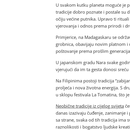
U svakom kutku planeta moguće je prona
tradicije dobro poznate i postale su 
očiju većine putnika. Upravo ti rituali
vjerovanja i odnos prema prirodi i dr
Primjerice, na Madagaskaru se održav
grobnica, obavijaju novim platnom i u
poštovanje prema prošlim generacij
U japanskom gradu Nara svake godine 
vjerujući da im ta gesta donosi sreću 
Na Filipinima postoji tradicija “zabija
proljeća i nova životna energija. S d
u sklopu festivala La Tomatina, što j
Neobične tradicije iz cijelog svijeta
če
danas izazivaju čuđenje, zanimanje i 
sa strane, svaka od tih tradicija ima 
raznolikosti i bogatstvo ljudske kreati