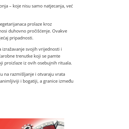
 konja – koje nisu samo natjecanja, već
 vegetarijanaca prolaze kroz
donosi duhovno pročišćenje. Ovakve
jećaj pripadnosti.
 izražavanje svojih vrijednosti i
čarobne trenutke koji se pamte
ji proizlaze iz ovih osebujnih rituala.
ču na razmišljanje i otvaraju vrata
imljiviji i bogatiji, a granice između