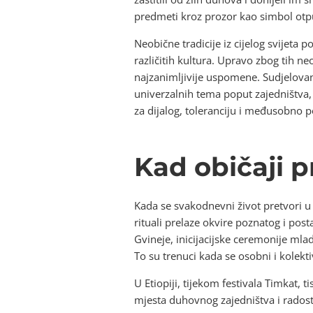
predmeti kroz prozor kao simbol otpu
Neobične tradicije iz cijelog svijeta
različitih kultura. Upravo zbog tih n
najzanimljivije uspomene. Sudjelovan
univerzalnih tema poput zajedništva, 
za dijalog, toleranciju i međusobno po
Kad običaji 
Kada se svakodnevni život pretvori u
rituali prelaze okvire poznatog i pos
Gvineje, inicijacijske ceremonije mladi
To su trenuci kada se osobni i kolektiv
U Etiopiji, tijekom festivala Timkat, 
mjesta duhovnog zajedništva i radost