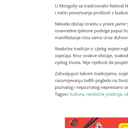
U Mongoliji se tradicionalni festival 
i način povezivanja prošlosti s budućno
Nekada običaji izrastu u prave javne s
izvanredne tjelesne podvige poput hod
manifestacije nisu samo izraz duhovnost
Neobične tradicije iz cijelog svijeta
najb
osjećaja. Kroz ovakve običaje, svako
cijelog života. Nije rijetkost da posje
Zahvaljujući takvim tradicijama, svije
razumijevanju tuđih pogleda na život.
poznatog i nepoznatog neprestano s
Tagovi:
kultura
,
neobične_tradicije
,
ob