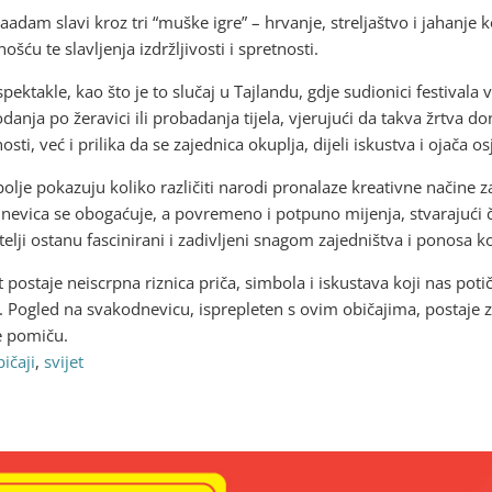
Naadam slavi kroz tri “muške igre” – hrvanje, streljaštvo i jahanje
šću te slavljenja izdržljivosti i spretnosti.
pektakle, kao što je to slučaj u Tajlandu, gdje sudionici festivala
anja po žeravici ili probadanja tijela, vjerujući da takva žrtva 
i, već i prilika da se zajednica okuplja, dijeli iskustva i ojača os
olje pokazuju koliko različiti narodi pronalaze kreativne načine za
dnevica se obogaćuje, a povremeno i potpuno mijenja, stvarajući 
titelji ostanu fascinirani i zadivljeni snagom zajedništva i ponosa ko
t postaje neiscrpna riznica priča, simbola i iskustava koji nas poti
 Pogled na svakodnevicu, isprepleten s ovim običajima, postaje zan
e pomiču.
ičaji
,
svijet