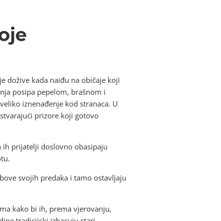
oje
e dožive kada naiđu na običaje koji
čanja posipa pepelom, brašnom i
a veliko iznenađenje kod stranaca. U
stvarajući prizore koji gotovo
h prijatelji doslovno obasipaju
tu.
obove svojih predaka i tamo ostavljaju
ima kako bi ih, prema vjerovanju,
dine tradicijski izbacuju stari