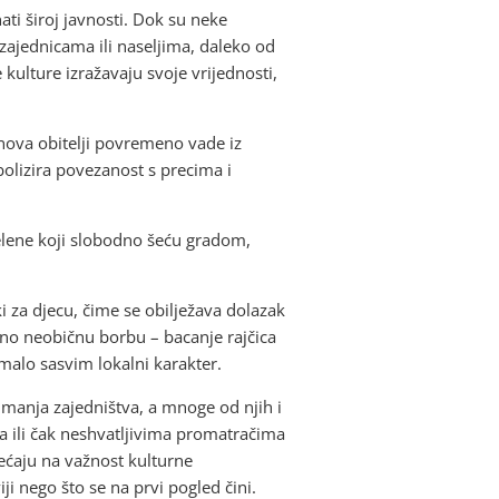
ati široj javnosti. Dok su neke
 zajednicama ili naseljima, daleko od
e kulture izražavaju svoje vrijednosti,
anova obitelji povremeno vade iz
bolizira povezanost s precima i
elene koji slobodno šeću gradom,
čki za djecu, čime se obilježava dolazak
imno neobičnu borbu – bacanje rajčica
imalo sasvim lokalni karakter.
imanja zajedništva, a mnoge od njih i
ma ili čak neshvatljivima promatračima
sjećaju na važnost kulturne
iji nego što se na prvi pogled čini.