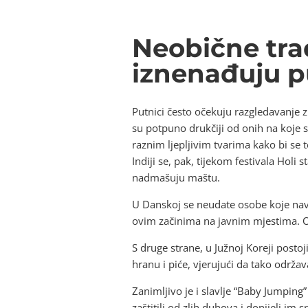
Neobične tradi
iznenađuju p
Putnici često očekuju razgledavanje 
su potpuno drukčiji od onih na koje 
raznim ljepljivim tvarima kako bi se 
Indiji se, pak, tijekom festivala Hol
nadmašuju maštu.
U Danskoj se neudate osobe koje navr
ovim začinima na javnim mjestima. Ova
S druge strane, u Južnoj Koreji posto
hranu i piće, vjerujući da tako održa
Zanimljivo je i slavlje “Baby Jumpin
zaštitili od zlih duhova i donijeli im 