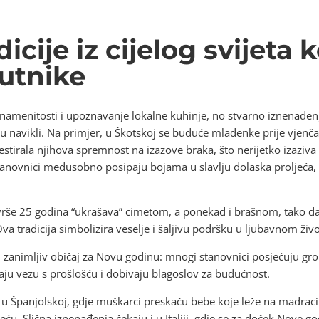
cije iz cijelog svijeta k
utnike
znamenitosti i upoznavanje lokalne kuhinje, no stvarno iznenađenj
su navikli. Na primjer, u Škotskoj se buduće mladenke prije vjen
testirala njihova spremnost na izazove braka, što nerijetko izaziv
i stanovnici međusobno posipaju bojama u slavlju dolaska proljeća, 
še 25 godina “ukrašava” cimetom, a ponekad i brašnom, tako da i
 tradicija simbolizira veselje i šaljivu podršku u ljubavnom živo
ji zanimljiv običaj za Novu godinu: mnogi stanovnici posjećuju gr
vaju vezu s prošlošću i dobivaju blagoslov za budućnost.
g” u Španjolskoj, gdje muškarci preskaču bebe koje leže na madrac
sreću. Slična iznenađenja čekaju i u Italiji, gdje se za doček Nove go