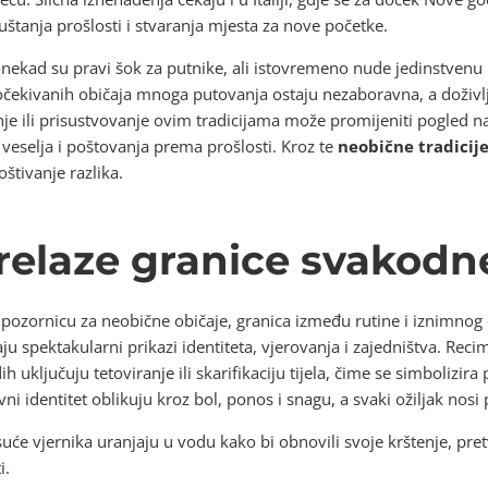
štanja prošlosti i stvaranja mjesta za nove početke.
 ponekad su pravi šok za putnike, ali istovremeno nude jedinstvenu
eočekivanih običaja mnoga putovanja ostaju nezaboravna, a doživlja
je ili prisustvovanje ovim tradicijama može promijeniti pogled na
veselja i poštovanja prema prošlosti. Kroz te
neobične tradicije 
štivanje razlika.
prelaze granice svakodn
 pozornicu za neobične običaje, granica između rutine i iznimnog
taju spektakularni prikazi identiteta, vjerovanja i zajedništva.
h uključuju tetoviranje ili skarifikaciju tijela, čime se simbolizira
ni identitet oblikuju kroz bol, ponos i snagu, a svaki ožiljak nosi 
tisuće vjernika uranjaju u vodu kako bi obnovili svoje krštenje, pre
i.