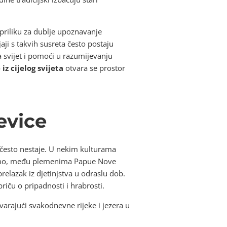
 priliku za dublje upoznavanje
ji s takvih susreta često postaju
 svijet i pomoći u razumijevanju
iz cijelog svijeta
otvara se prostor
evice
 često nestaje. U nekim kulturama
 Recimo, među plemenima Papue Nove
 prelazak iz djetinjstva u odraslu dob.
priču o pripadnosti i hrabrosti.
tvarajući svakodnevne rijeke i jezera u