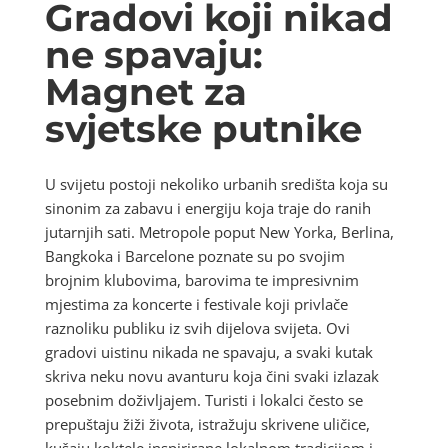
Gradovi koji nikad
ne spavaju:
Magnet za
svjetske putnike
U svijetu postoji nekoliko urbanih središta koja su
sinonim za zabavu i energiju koja traje do ranih
jutarnjih sati. Metropole poput New Yorka, Berlina,
Bangkoka i Barcelone poznate su po svojim
brojnim klubovima, barovima te impresivnim
mjestima za koncerte i festivale koji privlače
raznoliku publiku iz svih dijelova svijeta. Ovi
gradovi uistinu nikada ne spavaju, a svaki kutak
skriva neku novu avanturu koja čini svaki izlazak
posebnim doživljajem. Turisti i lokalci često se
prepuštaju žiži života, istražuju skrivene uličice,
kušaju koktele inspirirane lokalnom tradicijom i