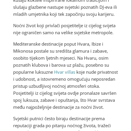
slušaju glazbene nastupe svjetski poznatih DJ-eva ili
mladih umjetnika koji tek započinju svoju karijeru.
Noćni život koji privlači posjetitelje iz cijelog svijeta
nije ograničen samo na velike svjetske metropole.
Mediteranske destinacije poput Hvara, Ibize i
Mikonosa postale su središta glamura i zabave,
osobito tijekom ljetnih mjeseci. Na Hvaru, osim
poznatih klubova i barova uz plažu, posebno su
popularne luksuzne
Hvar villas
koje nude privatnost
i udobnost, a istovremeno omogućuju neposredan
pristup uzbudljivoj noćnoj atmosferi otoka.
Posjetitelji iz cijelog svijeta ovdje pronalaze savršen
spoj luksuza, zabave i opuštanja, što Hvar svrstava
među najpoželjnije destinacije za noćni život.
Svjetski putnici često biraju destinacije prema
reputaciji grada po pitanju noćnog života, tražeći