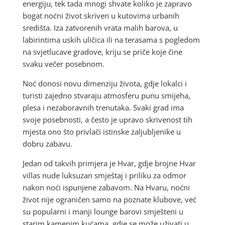
energiju, tek tada mnogi shvate koliko je zapravo
bogat noćni život skriven u kutovima urbanih
središta. Iza zatvorenih vrata malih barova, u
labirintima uskih uličica ili na terasama s pogledom
na svjetlucave gradove, kriju se priče koje čine
svaku večer posebnom.
Noć donosi novu dimenziju života, gdje lokalci i
turisti zajedno stvaraju atmosferu punu smijeha,
plesa i nezaboravnih trenutaka. Svaki grad ima
svoje posebnosti, a često je upravo skrivenost tih
mjesta ono što privlači istinske zaljubljenike u
dobru zabavu.
Jedan od takvih primjera je Hvar, gdje brojne Hvar
villas nude luksuzan smještaj i priliku za odmor
nakon noći ispunjene zabavom. Na Hvaru, noćni
život nije ograničen samo na poznate klubove, već
su popularni i manji lounge barovi smješteni u
starim kamenim kućama, gdje se može uživati u