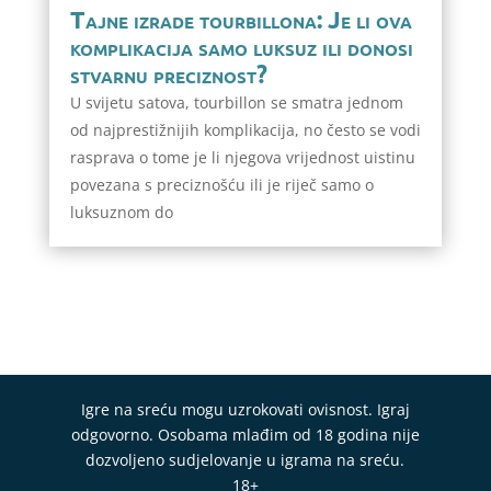
Tajne izrade tourbillona: Je li ova
komplikacija samo luksuz ili donosi
stvarnu preciznost?
U svijetu satova, tourbillon se smatra jednom
od najprestižnijih komplikacija, no često se vodi
rasprava o tome je li njegova vrijednost uistinu
povezana s preciznošću ili je riječ samo o
luksuznom do
Igre na sreću mogu uzrokovati ovisnost. Igraj
odgovorno. Osobama mlađim od 18 godina nije
dozvoljeno sudjelovanje u igrama na sreću.
18+