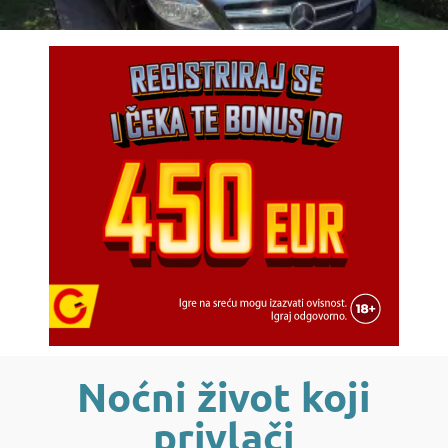
Noćni život koji
privlači