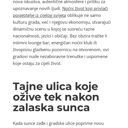
nova iskustva, autentične atmosfere i priliku za
upoznavanje novih ljudi.
Noćni život koji privlači
posjetitelje iz cijelog svijeta
oblikuje ne samo
kulturu grada, već i njegovu ekonomiju, stvarajući
dinamičnu scenu u kojoj se susreću razne
nacionalnosti, jezici i običaji. Bez obzira tražite li
intimni lounge bar, energičan noćni klub ili
živopisnu glazbenu pozornicu na otvorenom, ovi
gradovi nude nezaboravne trenutke i uspomene
koje ostaju za cijeli život.
Tajne ulica koje
ožive tek nakon
zalaska sunca
Kada sunce zađe i gradske ulice poprime novu