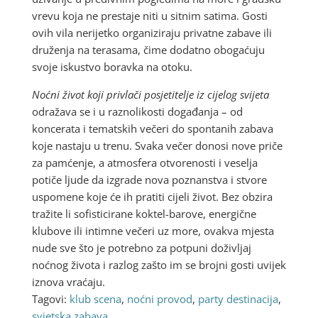
vrevu koja ne prestaje niti u sitnim satima. Gosti
ovih vila nerijetko organiziraju privatne zabave ili
druženja na terasama, čime dodatno obogaćuju
svoje iskustvo boravka na otoku.
Noćni život koji privlači posjetitelje iz cijelog svijeta
odražava se i u raznolikosti događanja – od
koncerata i tematskih večeri do spontanih zabava
koje nastaju u trenu. Svaka večer donosi nove priče
za pamćenje, a atmosfera otvorenosti i veselja
potiče ljude da izgrade nova poznanstva i stvore
uspomene koje će ih pratiti cijeli život. Bez obzira
tražite li sofisticirane koktel-barove, energične
klubove ili intimne večeri uz more, ovakva mjesta
nude sve što je potrebno za potpuni doživljaj
noćnog života i razlog zašto im se brojni gosti uvijek
iznova vraćaju.
Tagovi:
klub scena
,
noćni provod
,
party destinacija
,
svjetska zabava