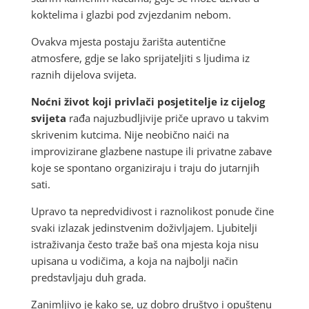
koktelima i glazbi pod zvjezdanim nebom.
Ovakva mjesta postaju žarišta autentične
atmosfere, gdje se lako sprijateljiti s ljudima iz
raznih dijelova svijeta.
Noćni život koji privlači posjetitelje iz cijelog
svijeta
rađa najuzbudljivije priče upravo u takvim
skrivenim kutcima. Nije neobično naići na
improvizirane glazbene nastupe ili privatne zabave
koje se spontano organiziraju i traju do jutarnjih
sati.
Upravo ta nepredvidivost i raznolikost ponude čine
svaki izlazak jedinstvenim doživljajem. Ljubitelji
istraživanja često traže baš ona mjesta koja nisu
upisana u vodičima, a koja na najbolji način
predstavljaju duh grada.
Zanimljivo je kako se, uz dobro društvo i opuštenu