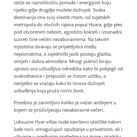
ističe se raznolikošću ponude i energijom koju
rijetko gdje drugdje možete doživjeti. Svaka
destinacija ima svoj vlastiti ritam, od svjetskih
metropola do otočnih rajeva poput Hvara, gdje ples
pod otvorenim nebom, egzotični kokteli i iznenadni
susreti čine večeri nezaboravnima. Na takvim
mjestima stvaraju se prijateljstva među
nepoznatima, a zajednički jezik postaju glazba,
smijeh i dobra atmosfera. Mnogi putnici biraju
upravo ova uzbudljiva odredišta kako bi pobjegli od
svakodnevice i prepustili se čistom užitku, a
nerijetko se vraćaju kako bi iznova doživjeli
uzbuđenja koja pruža noćni život.
Posebno je zanimljivo koliko je važan ambijent u
kojem se proživljavaju nezaboravne večeri.
Luksuzne Hvar villas nude savršeno utočište nakon
lude noći, omogućujući opuštanje u privatnosti, ali i
uživanje u predivnim pogledima na more i gradsku