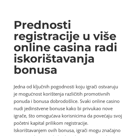
Prednosti
registracije u više
online casina radi
iskorištavanja
bonusa
Jedna od ključnih pogodnosti koju igrači ostvaruju
je mogućnost korištenja različitih promotivnih
ponuda i bonusa dobrodošlice. Svaki online casino
nudi jedinstvene bonuse kako bi privukao nove
igrače, što omogućava korisnicima da povećaju svoj
početni kapital prilikom registracije.
Iskorištavanjem ovih bonusa, igrači mogu značajno