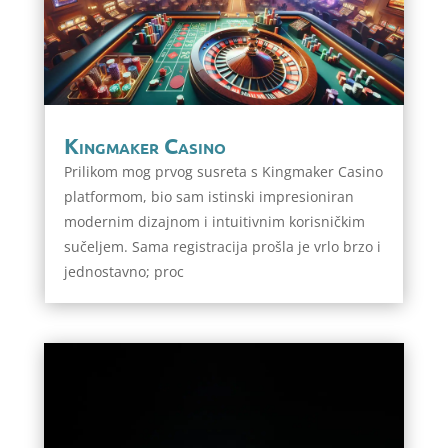
Kingmaker Casino
Prilikom mog prvog susreta s Kingmaker Casino
platformom, bio sam istinski impresioniran
modernim dizajnom i intuitivnim korisničkim
sučeljem. Sama registracija prošla je vrlo brzo i
jednostavno; proc