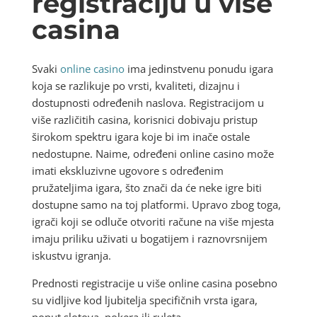
registraciju u više
casina
Svaki
online casino
ima jedinstvenu ponudu igara
koja se razlikuje po vrsti, kvaliteti, dizajnu i
dostupnosti određenih naslova. Registracijom u
više različitih casina, korisnici dobivaju pristup
širokom spektru igara koje bi im inače ostale
nedostupne. Naime, određeni online casino može
imati ekskluzivne ugovore s određenim
pružateljima igara, što znači da će neke igre biti
dostupne samo na toj platformi. Upravo zbog toga,
igrači koji se odluče otvoriti račune na više mjesta
imaju priliku uživati u bogatijem i raznovrsnijem
iskustvu igranja.
Prednosti registracije u više online casina posebno
su vidljive kod ljubitelja specifičnih vrsta igara,
poput slotova, pokera ili ruleta.