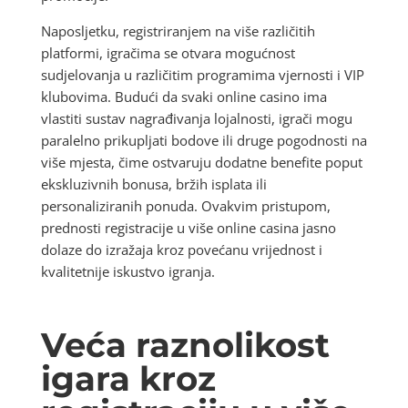
Naposljetku, registriranjem na više različitih
platformi, igračima se otvara mogućnost
sudjelovanja u različitim programima vjernosti i VIP
klubovima. Budući da svaki online casino ima
vlastiti sustav nagrađivanja lojalnosti, igrači mogu
paralelno prikupljati bodove ili druge pogodnosti na
više mjesta, čime ostvaruju dodatne benefite poput
ekskluzivnih bonusa, bržih isplata ili
personaliziranih ponuda. Ovakvim pristupom,
prednosti registracije u više online casina jasno
dolaze do izražaja kroz povećanu vrijednost i
kvalitetnije iskustvo igranja.
Veća raznolikost
igara kroz