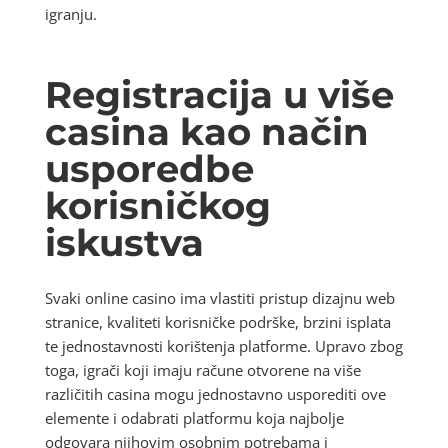
igranju.
Registracija u više
casina kao način
usporedbe
korisničkog
iskustva
Svaki online casino ima vlastiti pristup dizajnu web
stranice, kvaliteti korisničke podrške, brzini isplata
te jednostavnosti korištenja platforme. Upravo zbog
toga, igrači koji imaju račune otvorene na više
različitih casina mogu jednostavno usporediti ove
elemente i odabrati platformu koja najbolje
odgovara njihovim osobnim potrebama i