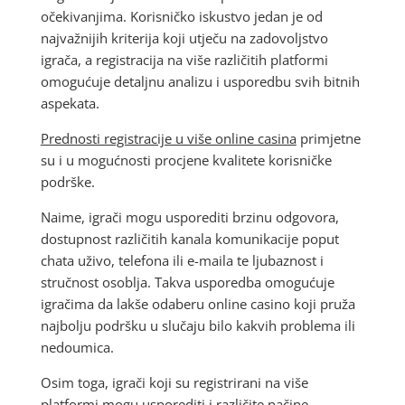
očekivanjima. Korisničko iskustvo jedan je od
najvažnijih kriterija koji utječu na zadovoljstvo
igrača, a registracija na više različitih platformi
omogućuje detaljnu analizu i usporedbu svih bitnih
aspekata.
Prednosti registracije u više online casina
primjetne
su i u mogućnosti procjene kvalitete korisničke
podrške.
Naime, igrači mogu usporediti brzinu odgovora,
dostupnost različitih kanala komunikacije poput
chata uživo, telefona ili e-maila te ljubaznost i
stručnost osoblja. Takva usporedba omogućuje
igračima da lakše odaberu online casino koji pruža
najbolju podršku u slučaju bilo kakvih problema ili
nedoumica.
Osim toga, igrači koji su registrirani na više
platformi mogu usporediti i različite načine