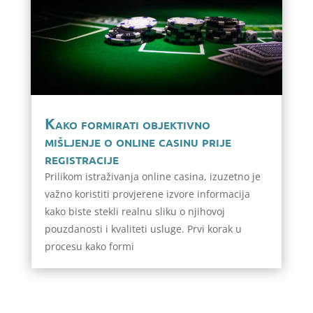
Kako formirati objektivno
mišljenje o online casinu prije
registracije
Prilikom istraživanja online casina, izuzetno je
važno koristiti provjerene izvore informacija
kako biste stekli realnu sliku o njihovoj
pouzdanosti i kvaliteti usluge. Prvi korak u
procesu kako formi