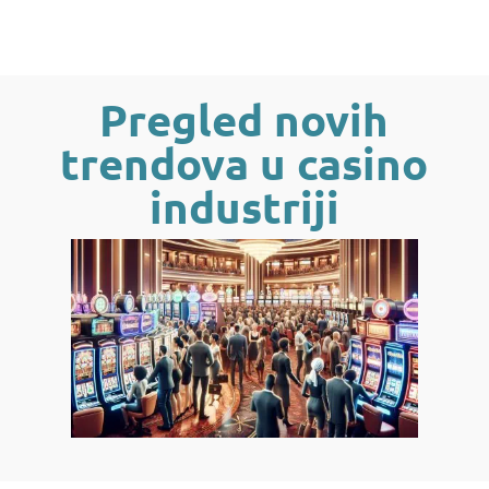
Pregled novih
trendova u casino
industriji