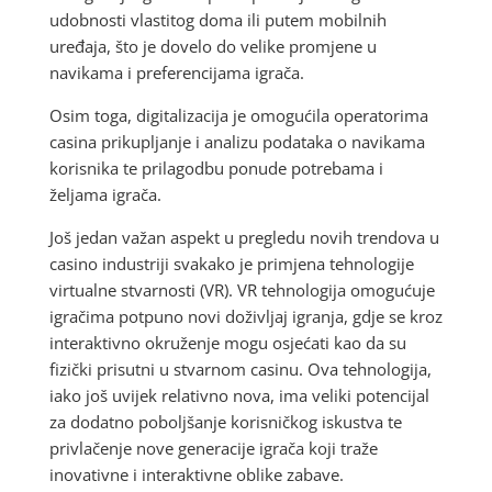
udobnosti vlastitog doma ili putem mobilnih
uređaja, što je dovelo do velike promjene u
navikama i preferencijama igrača.
Osim toga, digitalizacija je omogućila operatorima
casina prikupljanje i analizu podataka o navikama
korisnika te prilagodbu ponude potrebama i
željama igrača.
Još jedan važan aspekt u pregledu novih trendova u
casino industriji svakako je primjena tehnologije
virtualne stvarnosti (VR). VR tehnologija omogućuje
igračima potpuno novi doživljaj igranja, gdje se kroz
interaktivno okruženje mogu osjećati kao da su
fizički prisutni u stvarnom casinu. Ova tehnologija,
iako još uvijek relativno nova, ima veliki potencijal
za dodatno poboljšanje korisničkog iskustva te
privlačenje nove generacije igrača koji traže
inovativne i interaktivne oblike zabave.