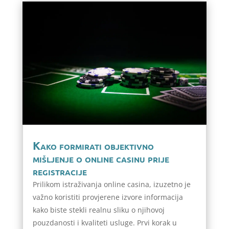
Kako formirati objektivno
mišljenje o online casinu prije
registracije
Prilikom istraživanja online casina, izuzetno je
važno koristiti provjerene izvore informacija
kako biste stekli realnu sliku o njihovoj
pouzdanosti i kvaliteti usluge. Prvi korak u