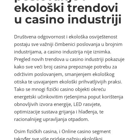
ekološki trendovi
u casino industriji
Društvena odgovornost i ekološka osviještenost
postaju sve važniji čimbenici poslovanja u brojnim
industrijama, a casino industrija nije iznimka.
Pregled novih trendova u casino industriji pokazuje
kako sve veći broj casina prepoznaje potrebu za
održivim poslovanjem, smanjenjem ekološkog
otiska te usvajanjem ekološki prihvatljivijih praksi.
Tako se mnogi fizički casino objekti okreću
energetski učinkovitim rješenjima poput korištenja
obnovljivih izvora energije, LED rasvjete,
optimizacije sustava grijanja i hlađenja, te
racionalnijeg upravljanja otpadom.
Osim fizičkih casina, i Online casino segment
također sve više pridaje pažnju ekološkoj