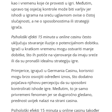
kao i vremenu koje će provesti u igri. Međutim,
upravo taj osjećaj kontrole može biti varljiv jer
ishodi u igrama na sreću uglavnom ovise o čistoj
slučajnosti, a ne o sposobnostima ili strategiji
igrača.
Psihološki efekti 15 minuta u online casinu
često
uključuju stvaranje iluzije o potencijalnom dobitku.
Igrači u kratkom vremenu mogu ostvariti manje
dobitke, što ih potiče na vjerovanje da imaju sreće
ili da su pronašli idealnu strategiju igre.
Primjerice, igrajući u Germania Casinu, korisnici
mogu brzo osvojiti određeni iznos, što dodatno
pojačava njihovu percepciju da su sposobni
kontrolirati ishode igre. Međutim, to je samo
privremeni fenomen jer se dugoročno gledano,
prednost uvijek nalazi na strani casina.
Psihološki efekti 15 minuta u online casinu također