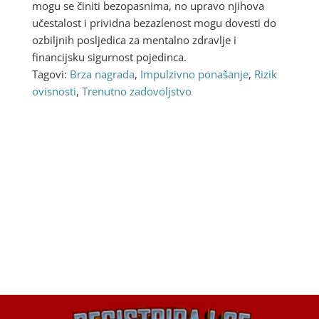
mogu se činiti bezopasnima, no upravo njihova
učestalost i prividna bezazlenost mogu dovesti do
ozbiljnih posljedica za mentalno zdravlje i
financijsku sigurnost pojedinca.
Tagovi:
Brza nagrada
,
Impulzivno ponašanje
,
Rizik
ovisnosti
,
Trenutno zadovoljstvo