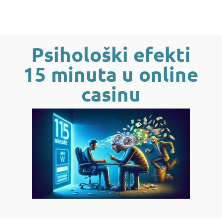
Psihološki efekti
15 minuta u online
casinu