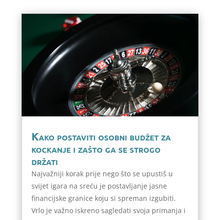
Kako postaviti osobni budžet za
kockanje i zašto ga se strogo
držati
Najvažniji korak prije nego što se upustiš u
svijet igara na sreću je postavljanje jasne
financijske granice koju si spreman izgubiti.
Vrlo je važno iskreno sagledati svoja primanja i