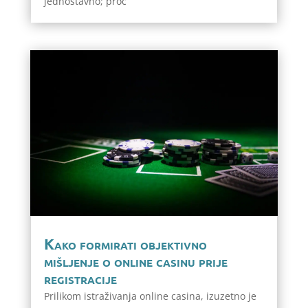
jednostavno; proc
Kako formirati objektivno
mišljenje o online casinu prije
registracije
Prilikom istraživanja online casina, izuzetno je