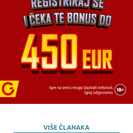
VIŠE ČLANAKA