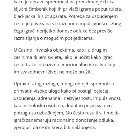
kako je upravo spremnost na preuzimanje rizika
ključni čimbenik koji ih privlači igrama poput ruleta,
blackjacka ili slot aparata. Potreba za uzbuđenjem
često je povezana s izraženom impulzivnošću, zbog
čega igrači nerijetko donose odluke bez previše
razmišljanja o mogućim posljedicama.
U Casino Hrvatska objektima, kao i u drugim
casinima diljem svijeta, lako je uočiti kako igrači
često traže intenzivno emocionalno iskustvo koje
im svakodnevni život ne može pružiti.
Upravo iz tog razloga, mnogi od njih spremni su
prihvatiti visoke uloge kako bi postigli osjećaj
uzbuđenja, adrenalina i neizvjesnosti. Impulzivnost,
kao psihološka osobina, dodatno pojačava ovu
potragu za uzbuđenjem, što često rezultira time da
igrači zanemaruju racionalno donošenje odluka,
vjerujući da će im sreća biti naklonjena.