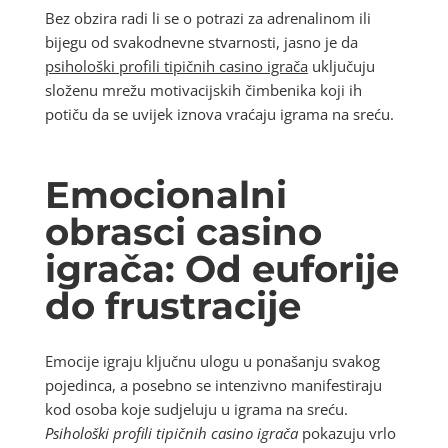
Bez obzira radi li se o potrazi za adrenalinom ili
bijegu od svakodnevne stvarnosti, jasno je da
psihološki profili tipičnih casino igrača
uključuju
složenu mrežu motivacijskih čimbenika koji ih
potiču da se uvijek iznova vraćaju igrama na sreću.
Emocionalni
obrasci casino
igrača: Od euforije
do frustracije
Emocije igraju ključnu ulogu u ponašanju svakog
pojedinca, a posebno se intenzivno manifestiraju
kod osoba koje sudjeluju u igrama na sreću.
Psihološki profili tipičnih casino igrača
pokazuju vrlo