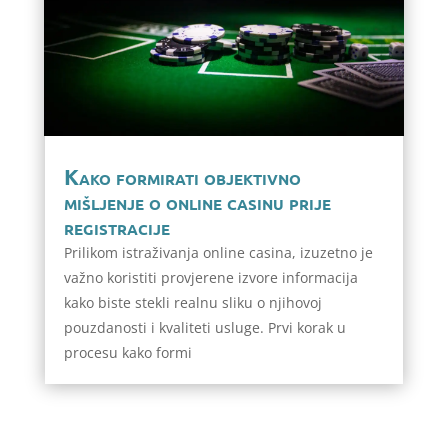
Kako formirati objektivno
mišljenje o online casinu prije
registracije
Prilikom istraživanja online casina, izuzetno je
važno koristiti provjerene izvore informacija
kako biste stekli realnu sliku o njihovoj
pouzdanosti i kvaliteti usluge. Prvi korak u
procesu kako formi