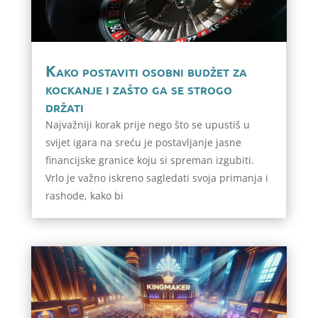
Kako postaviti osobni budžet za
kockanje i zašto ga se strogo
držati
Najvažniji korak prije nego što se upustiš u
svijet igara na sreću je postavljanje jasne
financijske granice koju si spreman izgubiti.
Vrlo je važno iskreno sagledati svoja primanja i
rashode, kako bi