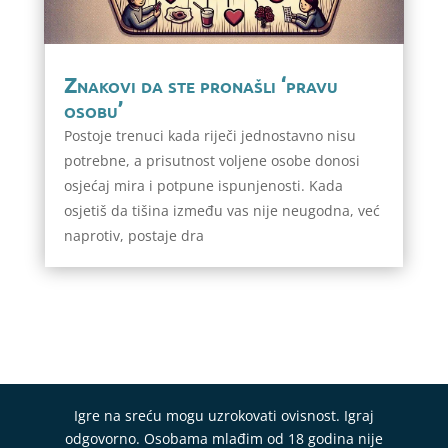
Znakovi da ste pronašli ‘pravu
osobu’
Postoje trenuci kada riječi jednostavno nisu
potrebne, a prisutnost voljene osobe donosi
osjećaj mira i potpune ispunjenosti. Kada
osjetiš da tišina između vas nije neugodna, već
naprotiv, postaje dra
Igre na sreću mogu uzrokovati ovisnost. Igraj
odgovorno. Osobama mlađim od 18 godina nije