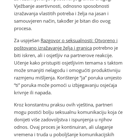
Vježbanje asertivnosti, odnosno sposobnosti
izražavanja vlastitih potreba i želja na jasan i
samouvjeren način, također je bitan dio ovog
procesa.
Za uspješan
Razgovor o seksualnosti: Otvoreno i
poštovano izražavanje želja i granica
potrebno je
biti iskren, ali i osjetljiv na partnerove reakcije.
Učenje kako pristupiti osjetljivim temama s taktom
može smanjiti nelagodu i omogućiti produktivniju
razmjenu mišljenja. Korištenje “ja” poruka umjesto
“ti” poruka može pomoći u izbjegavanju osjećaja
krivnje ili napada.
Kroz konstantnu praksu ovih vještina, partneri
mogu postići bolju seksualnu komunikaciju koja će
donijeti više zadovoljstva i ispunjenja u njihov
odnos. Ovaj proces je kontinuiran, ali ulaganje
vremena i truda u poboljšanje komunikacijskih