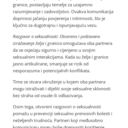
granice, postavljaju temelje za uzajamno
razumijevanje i zadovoljstvo. Ovakva komunikacija
doprinosi jačanju povjerenja i intimnosti, što je
ključno za dugotrajnu i ispunjavajuću vezu.
Razgovor o seksualnosti: Otvoreno i poštovano
izražavanje želja i granica
omogućava oba partnera
da se osjećaju sigurno i cijenjeno u svojim
seksualnim interakcijama. Kada su želje i granice
jasno artikulirane, smanjuje se rizik od
nesporazuma i potencijalnih konflikata.
Time se stvara okruženje u kojem oba partnera
mogu istraživati i dijeliti svoje seksualne sklonosti
bez straha od osude ili odbacivanja.
Osim toga, otvoreni razgovori o seksualnosti
pomažu u prevenciji seksualno prenosivih bolesti i
neželjenih trudnoća. Partneri koji međusobno
komuniciraju mogu bolje dogovoriti korištenje