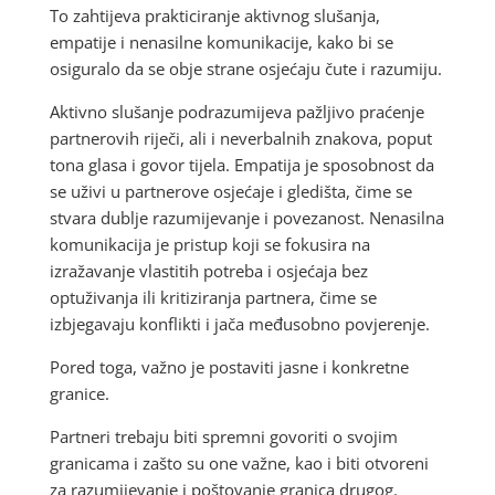
To zahtijeva prakticiranje aktivnog slušanja,
empatije i nenasilne komunikacije, kako bi se
osiguralo da se obje strane osjećaju čute i razumiju.
Aktivno slušanje podrazumijeva pažljivo praćenje
partnerovih riječi, ali i neverbalnih znakova, poput
tona glasa i govor tijela. Empatija je sposobnost da
se uživi u partnerove osjećaje i gledišta, čime se
stvara dublje razumijevanje i povezanost. Nenasilna
komunikacija je pristup koji se fokusira na
izražavanje vlastitih potreba i osjećaja bez
optuživanja ili kritiziranja partnera, čime se
izbjegavaju konflikti i jača međusobno povjerenje.
Pored toga, važno je postaviti jasne i konkretne
granice.
Partneri trebaju biti spremni govoriti o svojim
granicama i zašto su one važne, kao i biti otvoreni
za razumijevanje i poštovanje granica drugog.