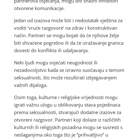
partnerova osjećanja, mogu biti snažni inhibitori
otvorene komunikacije.
Jedan od izazova može biti i nedostatak vještina za
voditi ‘vruće razgovore’ na zdrav i konstruktivan
način. Partneri se mogu bojati da će njihove želje
biti shvaćene pogrešno ili da će izražavanje granica
dovesti do konflikta ili udaljavanja.
Neki ljudi mogu osjećati neugodnost ili
nezadovoljstvo kada se izravno suočavaju s temom
seksualnosti, što može rezultirati izbjegavanjem
važnih dijaloga.
Osim toga, kulturne i religijske vrijednosti mogu
igrati važnu ulogu u oblikovanju stava pojedinaca
prema seksualnosti, stvarajući dodatne izazove za
otvoreni razgovor. Partneri koji dolaze iz različitih
kulturnih ili religijskih pozadina mogu se susresti s
neslaganjima oko toga što je “prihvatljivo” u