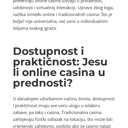
preferiraju online casina uživaju u privatnosti,
udobnosti i virtualnoj interakciji. Upravo zbog toga,
razlika između online i tradicionalnih casina: Što je
bolje? nije univerzalna, već ovisi o individualnim
željama svakog igrača.
Dostupnost i
praktičnost: Jesu
li online casina u
prednosti?
U današnjem užurbanom načinu života, dostupnost
i praktičnost imaju sve veću ulogu u odabiru
zabave, pa tako i casina. Tradicionalna casina
zahtijevaju fizički odlazak na lokaciju, što može biti
vremenski zahtjevno, osobito ako se casino nalazi