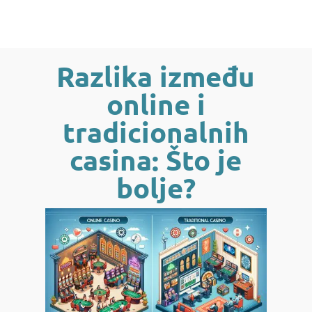
Razlika između
online i
tradicionalnih
casina: Što je
bolje?