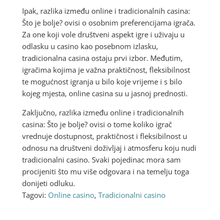
Ipak, razlika između online i tradicionalnih casina:
Što je bolje? ovisi o osobnim preferencijama igrača.
Za one koji vole društveni aspekt igre i uživaju u
odlasku u casino kao posebnom izlasku,
tradicionalna casina ostaju prvi izbor. Međutim,
igračima kojima je važna praktičnost, fleksibilnost
te mogućnost igranja u bilo koje vrijeme i s bilo
kojeg mjesta, online casina su u jasnoj prednosti.
Zaključno, razlika između online i tradicionalnih
casina: Što je bolje? ovisi o tome koliko igrač
vrednuje dostupnost, praktičnost i fleksibilnost u
odnosu na društveni doživljaj i atmosferu koju nudi
tradicionalni casino. Svaki pojedinac mora sam
procijeniti što mu više odgovara i na temelju toga
donijeti odluku.
Tagovi:
Online casino
,
Tradicionalni casino