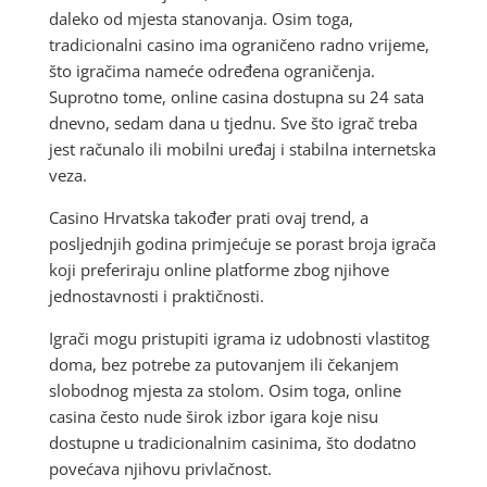
daleko od mjesta stanovanja. Osim toga,
tradicionalni casino ima ograničeno radno vrijeme,
što igračima nameće određena ograničenja.
Suprotno tome, online casina dostupna su 24 sata
dnevno, sedam dana u tjednu. Sve što igrač treba
jest računalo ili mobilni uređaj i stabilna internetska
veza.
Casino Hrvatska također prati ovaj trend, a
posljednjih godina primjećuje se porast broja igrača
koji preferiraju online platforme zbog njihove
jednostavnosti i praktičnosti.
Igrači mogu pristupiti igrama iz udobnosti vlastitog
doma, bez potrebe za putovanjem ili čekanjem
slobodnog mjesta za stolom. Osim toga, online
casina često nude širok izbor igara koje nisu
dostupne u tradicionalnim casinima, što dodatno
povećava njihovu privlačnost.