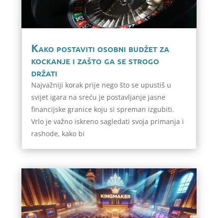
Kako postaviti osobni budžet za
kockanje i zašto ga se strogo
držati
Najvažniji korak prije nego što se upustiš u
svijet igara na sreću je postavljanje jasne
financijske granice koju si spreman izgubiti.
Vrlo je važno iskreno sagledati svoja primanja i
rashode, kako bi