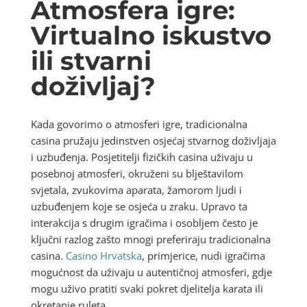
Atmosfera igre:
Virtualno iskustvo
ili stvarni
doživljaj?
Kada govorimo o atmosferi igre, tradicionalna
casina pružaju jedinstven osjećaj stvarnog doživljaja
i uzbuđenja. Posjetitelji fizičkih casina uživaju u
posebnoj atmosferi, okruženi su blještavilom
svjetala, zvukovima aparata, žamorom ljudi i
uzbuđenjem koje se osjeća u zraku. Upravo ta
interakcija s drugim igračima i osobljem često je
ključni razlog zašto mnogi preferiraju tradicionalna
casina.
Casino Hrvatska
, primjerice, nudi igračima
mogućnost da uživaju u autentičnoj atmosferi, gdje
mogu uživo pratiti svaki pokret djelitelja karata ili
okretanje ruleta.