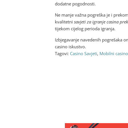
dodatne pogodnosti.
Ne manje važna pogreška je i prekomje
kvalitetni
savjeti za igranje casina pre
tijekom cijelog perioda igranja.
Izbjegavanje navedenih pogrešaka omo
casino iskustvo.
Tagovi:
Casino Savjeti
,
Mobilni casino