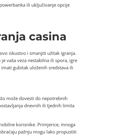
 powerbanka ili uključivanje opcije
anja casina
vo iskustvo i smanjiti užitak igranja.
e vaša veza nestabilna ili spora, igre
imati gubitak uloženih sredstava ili
, što može dovesti do nepotrebnih
ostavljanja dnevnih ili tjednih limita
 mobilne korisnike. Primjerice, mnoga
 obraćaju pažnju mogu lako propustiti