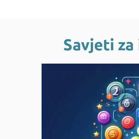
Savjeti za