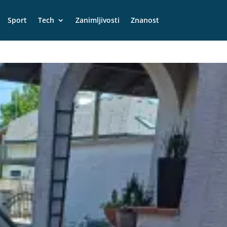
Sport
Tech
Zanimljivosti
Znanost