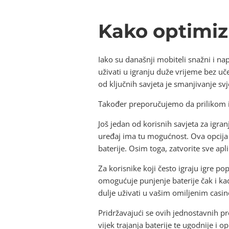
Kako optimizi
Iako su današnji mobiteli snažni i nap
uživati u igranju duže vrijeme bez uče
od ključnih savjeta je smanjivanje svj
Također preporučujemo da prilikom igra
Još jedan od korisnih savjeta za igra
uređaj ima tu mogućnost. Ova opcija o
baterije. Osim toga, zatvorite sve apl
Za korisnike koji često igraju igre po
omogućuje punjenje baterije čak i kad
dulje uživati u vašim omiljenim casi
Pridržavajući se ovih jednostavnih pr
vijek trajanja baterije te ugodnije i op