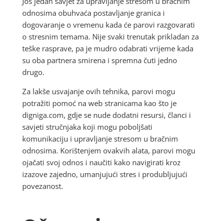
Još jedan savjet za upravljanje stresom u bračnim
odnosima obuhvaća postavljanje granica i
dogovaranje o vremenu kada će parovi razgovarati
o stresnim temama. Nije svaki trenutak prikladan za
teške rasprave, pa je mudro odabrati vrijeme kada
su oba partnera smirena i spremna čuti jedno
drugo.
Za lakše usvajanje ovih tehnika, parovi mogu
potražiti pomoć na web stranicama kao što je
digniga.com, gdje se nude dodatni resursi, članci i
savjeti stručnjaka koji mogu poboljšati
komunikaciju i upravljanje stresom u bračnim
odnosima. Korištenjem ovakvih alata, parovi mogu
ojačati svoj odnos i naučiti kako navigirati kroz
izazove zajedno, umanjujući stres i produbljujući
povezanost.