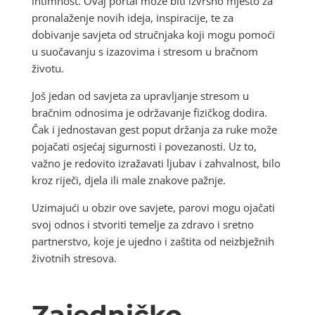
intimnost. Ovaj portal može biti izvrsno mjesto za
pronalaženje novih ideja, inspiracije, te za
dobivanje savjeta od stručnjaka koji mogu pomoći
u suočavanju s izazovima i stresom u bračnom
životu.
Još jedan od savjeta za upravljanje stresom u
bračnim odnosima je održavanje fizičkog dodira.
Čak i jednostavan gest poput držanja za ruke može
pojačati osjećaj sigurnosti i povezanosti. Uz to,
važno je redovito izražavati ljubav i zahvalnost, bilo
kroz riječi, djela ili male znakove pažnje.
Uzimajući u obzir ove savjete, parovi mogu ojačati
svoj odnos i stvoriti temelje za zdravo i sretno
partnerstvo, koje je ujedno i zaštita od neizbježnih
životnih stresova.
Zajedničko