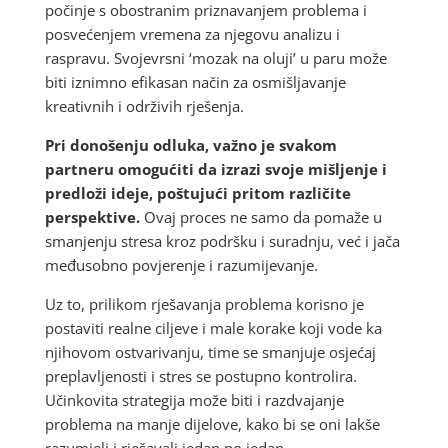
počinje s obostranim priznavanjem problema i
posvećenjem vremena za njegovu analizu i
raspravu. Svojevrsni ‘mozak na oluji’ u paru može
biti iznimno efikasan način za osmišljavanje
kreativnih i održivih rješenja.
Pri donošenju odluka, važno je svakom
partneru omogućiti da izrazi svoje mišljenje i
predloži ideje, poštujući pritom različite
perspektive.
Ovaj proces ne samo da pomaže u
smanjenju stresa kroz podršku i suradnju, već i jača
međusobno povjerenje i razumijevanje.
Uz to, prilikom rješavanja problema korisno je
postaviti realne ciljeve i male korake koji vode ka
njihovom ostvarivanju, time se smanjuje osjećaj
preplavljenosti i stres se postupno kontrolira.
Učinkovita strategija može biti i razdvajanje
problema na manje dijelove, kako bi se oni lakše
razumjeli i rješavali jedan po jedan.