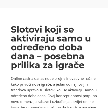
Slotovi koji se
aktiviraju samo u
određeno doba
dana – posebna
prilika za igrače
Online casina danas nude brojne inovativne načine
kako privući nove igrače, a jedan od najnovijih
trendova upravo su slotovi koji se aktiviraju samo u
određeno doba dana. Ovaj koncept donosi potpuno
novu dimenziju zabave i uzbuđenja u svijet online
igara, jer omogućava igračima da iskoriste posebne