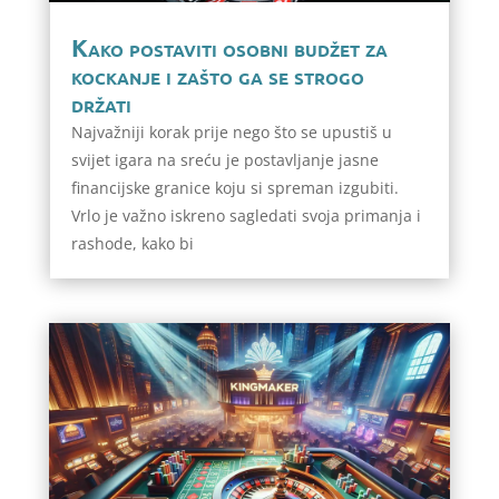
Kako postaviti osobni budžet za
kockanje i zašto ga se strogo
držati
Najvažniji korak prije nego što se upustiš u
svijet igara na sreću je postavljanje jasne
financijske granice koju si spreman izgubiti.
Vrlo je važno iskreno sagledati svoja primanja i
rashode, kako bi