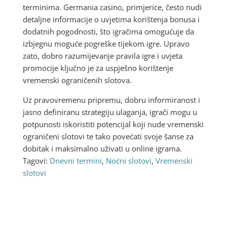
terminima. Germania casino, primjerice, često nudi
detaljne informacije o uvjetima korištenja bonusa i
dodatnih pogodnosti, što igračima omogućuje da
izbjegnu moguće pogreške tijekom igre. Upravo
zato, dobro razumijevanje pravila igre i uvjeta
promocije ključno je za uspješno korištenje
vremenski ograničenih slotova.
Uz pravovremenu pripremu, dobru informiranost i
jasno definiranu strategiju ulaganja, igrači mogu u
potpunosti iskoristiti potencijal koji nude vremenski
ograničeni slotovi te tako povećati svoje šanse za
dobitak i maksimalno uživati u online igrama.
Tagovi:
Dnevni termini
,
Noćni slotovi
,
Vremenski
slotovi