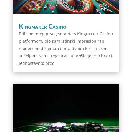
Kingmaker Casino
Prilikom mog prvog susreta s Kingmaker Casino
platformom, bio sam istinski impresioniran
modernim dizajnom i intuitivnim korisničkim
sučeljem. Sama registracija prošla je vrlo brzo i
jednostavno; proc