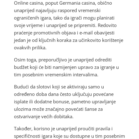
Online casina, poput Germania casina, obično
unaprijed najavljuju raspored vremenski
ograničenih igara, tako da igrači mogu planirati
svoje vrijeme i unaprijed se pripremiti. Redovito
praćenje promotivnih objava i e-mail obavijesti
jedan je od ključnih koraka za učinkovito korištenje
ovakvih prilika.
Osim toga, preporučljivo je unaprijed odrediti
budžet koji će biti namijenjen upravo za igranje u
tim posebnim vremenskim intervalima.
Budući da slotovi koji se aktiviraju samo u
određeno doba dana često uključuju povećane
isplate ili dodatne bonuse, pametno upravljanje
ulozima može značajno povećati šanse za
ostvarivanje većih dobitaka.
Također, korisno je unaprijed proučiti pravila i
specifičnosti igara koje su dostupne u tim posebnim