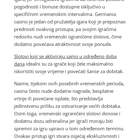
pogodnosti i bonuse dostupne isključivo u
specifičnim vremenskim intervalima. Germania
casino je jedan od pružatelja igara koji je prepoznao
prednosti ovakvog pristupa, pa svojim igračima
redovito nudi vremenski ograničene slotove, čime
dodatno povećava atraktivnost svoje ponude.
Slotovi koji se aktiviraju samo u određeno doba
dana
idealni su za igrače koji žele maksimalno
iskoristiti svoje vrijeme i povećati šanse za dobitak.
Naime, tijekom ovih posebnih vremenskih perioda,
casina često nude dodatne nagrade, besplatne
vrtnje ili povećane isplate, što predstavlja
jedinstvenu priliku za ostvarivanje većih dobitaka.
Osim toga, vremenski ograničeni slotovi donose i
dodatnu dozu adrenalina jer igrači moraju biti
spremni za igru upravo u tom određenom terminu.
Ovakav pristup igri stvara osjećaj ekskluzivnosti i