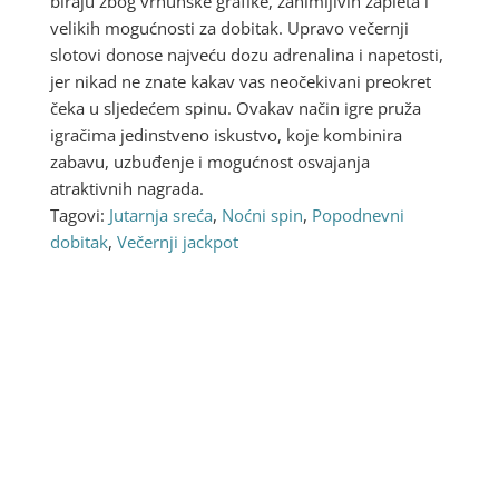
biraju zbog vrhunske grafike, zanimljivih zapleta i
velikih mogućnosti za dobitak. Upravo večernji
slotovi donose najveću dozu adrenalina i napetosti,
jer nikad ne znate kakav vas neočekivani preokret
čeka u sljedećem spinu. Ovakav način igre pruža
igračima jedinstveno iskustvo, koje kombinira
zabavu, uzbuđenje i mogućnost osvajanja
atraktivnih nagrada.
Tagovi:
Jutarnja sreća
,
Noćni spin
,
Popodnevni
dobitak
,
Večernji jackpot