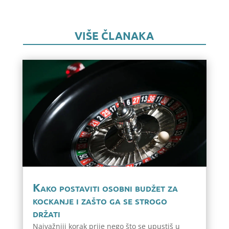
VIŠE ČLANAKA
Kako postaviti osobni budžet za
kockanje i zašto ga se strogo
držati
Najvažniji korak prije nego što se upustiš u