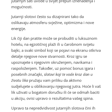
jutarnjih sati uvode u svijet prepun iznenađenja i
mogućnosti.
Jutarnji slotovi često su dizajnirani tako da
oslikavaju atmosferu svježine, optimizma i nove
energije.
Lik čiji dan pratite može se probuditi u luksuznom
hotelu, na egzotičnoj plaži ili u čarobnom svijetu
bajki, a svaki simbol koji se pojavi na ekranu otkriva
detalje njegove nove stvarnosti. Kroz igru se
upoznajete s njegovim okruženjem, navikama i
raspoloženjem. Također, uz pomoć bonus igara i
posebnih značajki,
slotovi koji te vode kroz dan u
životu lika
pružaju vam priliku da aktivno
sudjelujete u oblikovanju njegovog jutra. Hoće li vaš
lik uživati u bogatom doručku ili će se odmah baciti
u akciju, ovisi upravo o rezultatima vašeg spina.
Upravo ta nepredvidivost jutarnjih slotova čini ih