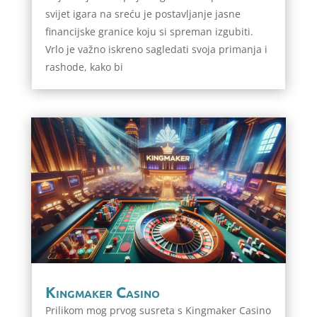
svijet igara na sreću je postavljanje jasne
financijske granice koju si spreman izgubiti.
Vrlo je važno iskreno sagledati svoja primanja i
rashode, kako bi
Kingmaker Casino
Prilikom mog prvog susreta s Kingmaker Casino